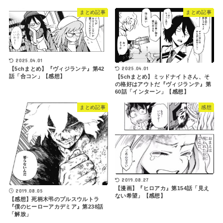
まとめ記事
まとめ記事
2025.04.01
2025.04.01
【5chまとめ】『ヴィジランテ』第42
話「合コン」【感想】
【5chまとめ】ミッドナイトさん、そ
の格好はアウトだ『ヴィジランテ』第
60話「インターン」【感想】
まとめ記事
感想
2019.08.27
【漫画】『ヒロアカ』第154話「見え
2019.08.05
ない希望」【感想】
【感想】死柄木弔のプルスウルトラ
『僕のヒーローアカデミア』第238話
「解放」