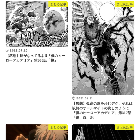
まとめ記事
まとめ記事
2022.09.20
【感想】桃がなってるよ!!『僕のヒー
ローアカデミア』第366話「桃」
2021.06.21
【感想】孤高の道を歩むデク、それは
以前のオールマイトの映しのように
『僕のヒーローアカデミア』第317話
「傷、血、泥」
まとめ記事
まとめ記事