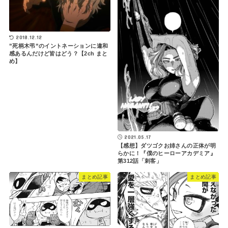
2018.12.12
”死柄木弔”のイントネーションに違和
感あるんだけど皆はどう？【2ch まと
め】
2021.05.17
【感想】ダツゴクお姉さんの正体が明
らかに！『僕のヒーローアカデミア』
第312話「刺客」
まとめ記事
まとめ記事