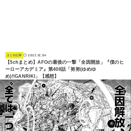
2023.12.04
まとめ記事
【5chまとめ】AFOの最後の一撃「全因開放」『僕のヒ
ーローアカデミア』第408話「努努(ゆめゆ
め)!!GANRIKI」【感想】