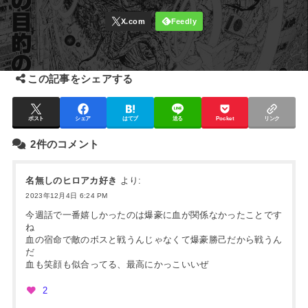
この記事をシェアする
ポスト
シェア
はてブ
送る
Pocket
リンク
2件のコメント
名無しのヒロアカ好き
より:
2023年12月4日 6:24 PM
今週話で一番嬉しかったのは爆豪に血が関係なかったことです
ね
血の宿命で敵のボスと戦うんじゃなくて爆豪勝己だから戦うん
だ
血も笑顔も似合ってる、最高にかっこいいぜ
2