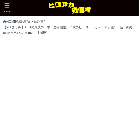
MENU
HOME
雑記事
まとめ記事
【5chまとめ】AFOの最後の一撃「全因開放」『僕のヒーローアカデミア』第408話「努努
(ゆめゆめ)!!GANRIKI」【感想】