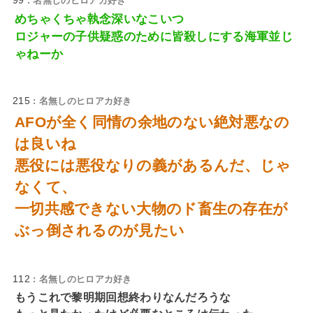
99
: 名無しのヒロアカ好き
めちゃくちゃ執念深いなこいつ
ロジャーの子供疑惑のために皆殺しにする海軍並じ
ゃねーか
215
: 名無しのヒロアカ好き
AFOが全く同情の余地のない絶対悪なの
は良いね
悪役には悪役なりの義があるんだ、じゃ
なくて、
一切共感できない大物のド畜生の存在が
ぶっ倒されるのが見たい
112
: 名無しのヒロアカ好き
もうこれで黎明期回想終わりなんだろうな