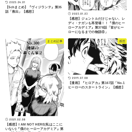
2025.04.01
【5chまとめ】『ヴィジランテ』第35
話「救出」【感想】
2023.01.23
【感想】ジェントルだけじゃない、レ
ディ・ナガンも再登場！！『僕のヒー
ローアカデミア』第378話「皆がヒー
ローになるまでの物語④」
まとめ記事
感想
2019.07.08
【漫画】『ヒロアカ』第167話「No.1
ヒーローのスタートライン」【感想】
2021.02.08
【感想】I AM NOT HERE(私はここに
いない)『僕のヒーローアカデミア』第