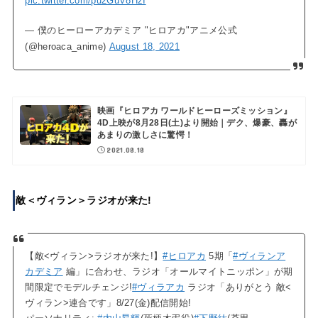
pic.twitter.com/pu2GuV8HzI
— 僕のヒーローアカデミア "ヒロアカ"アニメ公式
(@heroaca_anime)
August 18, 2021
映画『ヒロアカ ワールドヒーローズミッション』
4D上映が8月28日(土)より開始｜デク、爆豪、轟が
あまりの激しさに驚愕！
2021.08.18
敵＜ヴィラン＞ラジオが来た!
【敵<ヴィラン>ラジオが来た!】
#ヒロアカ
5期「
#ヴィランア
カデミア
編」に合わせ、ラジオ「オールマイトニッポン」が期
間限定でモデルチェンジ!
#ヴィラアカ
ラジオ「ありがとう 敵<
ヴィラン>連合です」8/27(金)配信開始!