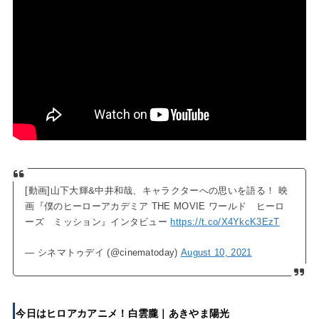
[動画]山下大輝&中井和哉、キャラクターへの思いを語る！ 映
画『僕のヒーローアカデミア THE MOVIE ワールド ヒーロ
ーズ ミッション』インタビュー
https://t.co/X4YkcK3EzT
— シネマトゥデイ (@cinematoday)
August 10, 2021
今日はヒロアカアニメ！白雲朧｜あきやま陽光