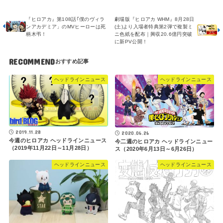
『ヒロアカ』第108話｢僕のヴィラ
劇場版『ヒロアカ WHM』8月28日
ンアカデミア」のMVヒーローは死
(土)より入場者特典第2弾で複製ミ
柄木弔！
ニ色紙を配布｜興収20.6億円突破
に新PV公開！
RECOMMEND
ヘッドラインニュース
ヘッドラインニュース
2019.11.28
2020.06.26
今週のヒロアカ ヘッドラインニュース
今二週のヒロアカ ヘッドラインニュー
（2019年11月22日～11月28日）
ス（2020年6月13日～6月26日）
ヘッドラインニュース
ヘッドラインニュース