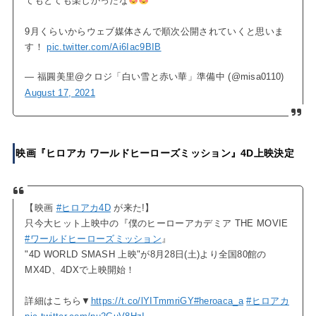
てもとても楽しかったな
9月くらいからウェブ媒体さんで順次公開されていくと思いま
す！
pic.twitter.com/Ai6Iac9BIB
— 福圓美里@クロジ「白い雪と赤い華」準備中 (@misa0110)
August 17, 2021
映画『ヒロアカ ワールドヒーローズミッション』4D上映決定
【映画
#ヒロアカ4D
が来た!】
只今大ヒット上映中の『僕のヒーローアカデミア THE MOVIE
#ワールドヒーローズミッション
』
"4D WORLD SMASH 上映"が8月28日(土)より全国80館の
MX4D、4DXで上映開始！
詳細はこちら▼
https://t.co/lYITmmriGY
#heroaca_a
#ヒロアカ