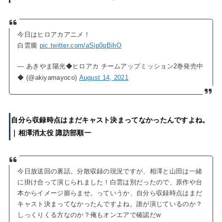
今日はヒロアカアニメ！
白雲朧
pic.twitter.com/aSip0qBihO
— あきやま陽光◆ヒロアカ チームアップミッション2巻発売中
◆ (@akiyamayoco)
August 14, 2021
自分ら収録時点はまだキャスト決まってなかったんですよね。
｜相澤消太役 諏訪部順一
今日放送回の裏話。分散収録の現況ですが、相澤と山田は一緒
に掛け合って演じられました！白雲は別だったので、原作や台
本からイメージ膨らませ。っていうか、自分ら収録時点はまだ
キャスト決まってなかったんですよね。誰が演じているのか？
しっくりくる方なのか？俺もオンエアで確認だw