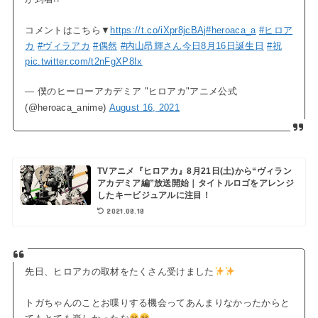
コメントはこちら▼
https://t.co/iXpr8jcBAj
#heroaca_a
#ヒロア
カ
#ヴィラアカ
#偶然
#内山昂輝さん今日8月16日誕生日
#祝
pic.twitter.com/t2nFgXP8Ix
— 僕のヒーローアカデミア "ヒロアカ"アニメ公式
(@heroaca_anime)
August 16, 2021
TVアニメ『ヒロアカ』8月21日(土)から“ヴィラン
アカデミア編”放送開始｜タイトルロゴをアレンジ
したキービジュアルに注目！
2021.08.18
先日、ヒロアカの取材をたくさん受けました
トガちゃんのことお喋りする機会ってあんまりなかったからと