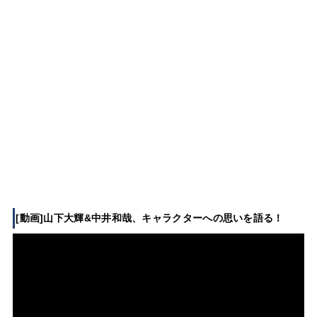
[動画]山下大輝&中井和哉、キャラクターへの思いを語る！