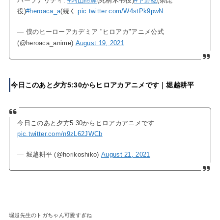
パーソナリティ:
#内山昂輝
(死柄木弔役)
#下野紘
(荼毘
役)
#heroaca_a
(続く
pic.twitter.com/W4stPk9pwN
— 僕のヒーローアカデミア "ヒロアカ"アニメ公式
(@heroaca_anime)
August 19, 2021
今日このあと夕方5:30からヒロアカアニメです｜堀越耕平
今日このあと夕方5:30からヒロアカアニメです
pic.twitter.com/n9zL62JWCb
— 堀越耕平 (@horikoshiko)
August 21, 2021
堀越先生のトガちゃん可愛すぎね