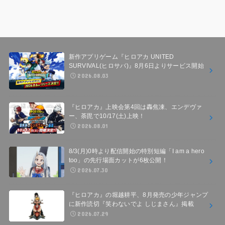
新作アプリゲーム『ヒロアカ UNITED
SURVIVAL(ヒロサバ)』8月6日よりサービス開始
2026.08.03
『ヒロアカ』上映会第4回は轟焦凍、エンデヴァ
ー、荼毘で10/17(土)上映！
2026.08.01
8/3(月)0時より配信開始の特別短編「I am a hero
too」の先行場面カットが6枚公開！
2026.07.30
『ヒロアカ』の堀越耕平、8月発売の少年ジャンプ
に新作読切『笑わないでよ しじまさん』掲載
2026.07.29