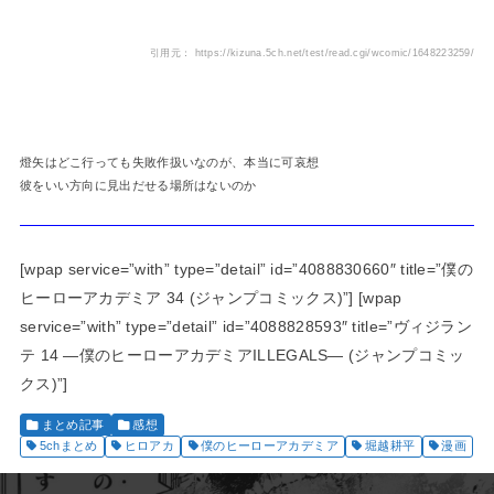
引用元： https://kizuna.5ch.net/test/read.cgi/wcomic/1648223259/
燈矢はどこ行っても失敗作扱いなのが、本当に可哀想
彼をいい方向に見出だせる場所はないのか
[wpap service=”with” type=”detail” id=”4088830660″ title=”僕の
ヒーローアカデミア 34 (ジャンプコミックス)”] [wpap
service=”with” type=”detail” id=”4088828593″ title=”ヴィジラン
テ 14 ―僕のヒーローアカデミアILLEGALS― (ジャンプコミッ
クス)”]
まとめ記事
感想
5chまとめ
ヒロアカ
僕のヒーローアカデミア
堀越耕平
漫画