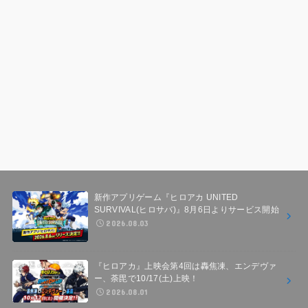
新作アプリゲーム『ヒロアカ UNITED
SURVIVAL(ヒロサバ)』8月6日よりサービス開始
2026.08.03
『ヒロアカ』上映会第4回は轟焦凍、エンデヴァ
ー、荼毘で10/17(土)上映！
2026.08.01