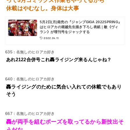
って5月コミックス作業もやってるから
休載はやむなし。身体は大事
5月2日(月)発売の『ジャンプGIGA 2022SPRING』
はヒロアカの堀越先生描き下ろし表紙｜敵《ヴィ
ラン》が増刊号をジャックする
2022.04.11
635
: 名無しのヒロアカ好き
あれ2122合併号これ轟ライジング来るんじゃね？
640
: 名無しのヒロアカ好き
轟ライジングのために気合い入れての休載でもあり
そう
667
: 名無しのヒロアカ好き
轟が両手を組むポーズを取ってるから新技出そ
うだな