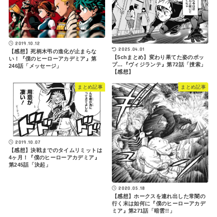
2019.10.12
2025.04.01
【感想】死柄木弔の進化が止まらな
【5chまとめ】変わり果てた姿のポッ
い！『僕のヒーローアカデミア』第
プ…『ヴィジランテ』第72話「捜索」
246話「メッセージ」
【感想】
まとめ記事
まとめ記事
2019.10.07
【感想】決戦までのタイムリミットは
4ヶ月！『僕のヒーローアカデミア』
第245話「決起」
2020.05.18
【感想】ホークスを連れ出した常闇の
行く末は如何に『僕のヒーローアカデ
ミア』第271話「暗雲!!」