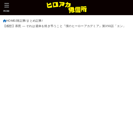
MENU
HOME
雑記事
まとめ記事
【感想】荼毘 ― それは遺体を焼き弔うこと『僕のヒーローアカデミア』第350話「エン」