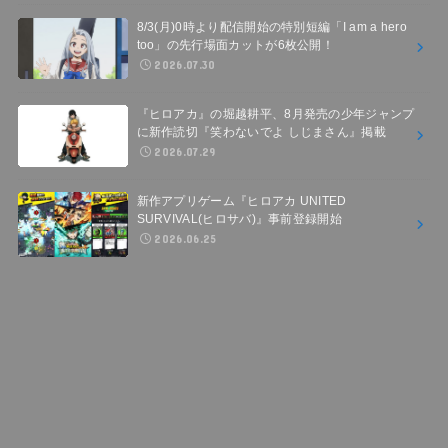
8/3(月)0時より配信開始の特別短編「I am a hero
too」の先行場面カットが6枚公開！
2026.07.30
『ヒロアカ』の堀越耕平、8月発売の少年ジャンプ
に新作読切『笑わないでよ しじまさん』掲載
2026.07.29
新作アプリゲーム『ヒロアカ UNITED
SURVIVAL(ヒロサバ)』事前登録開始
2026.06.25