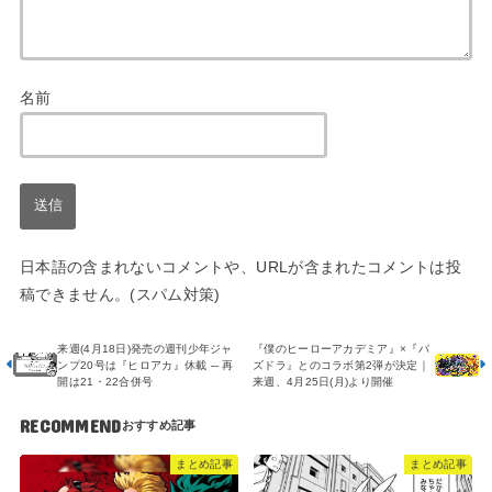
名前
日本語の含まれないコメントや、URLが含まれたコメントは投
稿できません。(スパム対策)
来週(4月18日)発売の週刊少年ジャ
『僕のヒーローアカデミア』×『パ
ンプ20号は『ヒロアカ』休載 ─ 再
ズドラ』とのコラボ第2弾が決定｜
開は21・22合併号
来週、4月25日(月)より開催
RECOMMEND
まとめ記事
まとめ記事