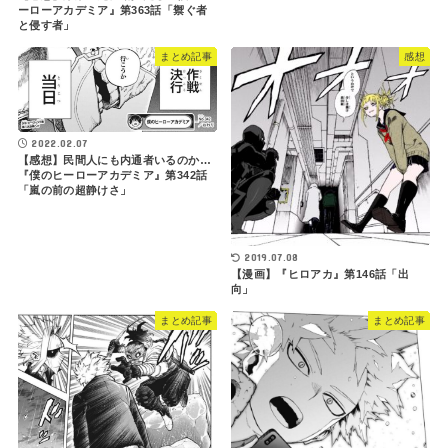
ーローアカデミア』第363話「禦ぐ者
と侵す者」
まとめ記事
感想
2022.02.07
【感想】民間人にも内通者いるのか…
『僕のヒーローアカデミア』第342話
「嵐の前の超静けさ」
2019.07.08
【漫画】『ヒロアカ』第146話「出
向」
まとめ記事
まとめ記事