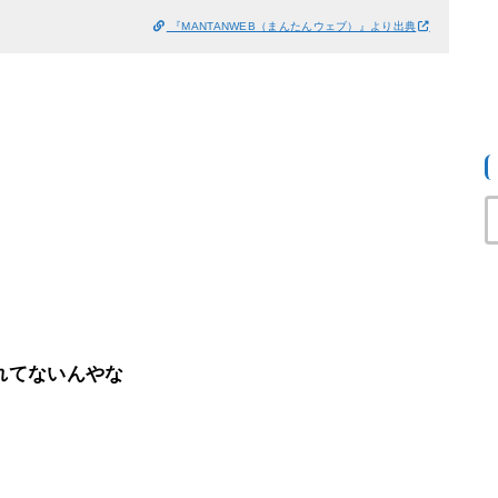
『MANTANWEB（まんたんウェブ）』より出典
れてないんやな