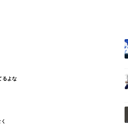
てるよな
なく