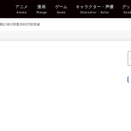
アニメ
漫画
ゲーム
キャラクター・声優
グッ
Anime
Manga
Game
Character・Actor
Goo
累計発行部数3000万部突破