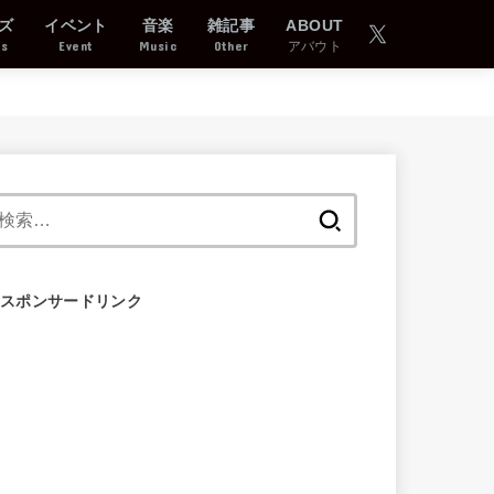
ズ
イベント
音楽
雑記事
ABOUT
ds
Event
Music
Other
アバウト
検
索:
スポンサードリンク