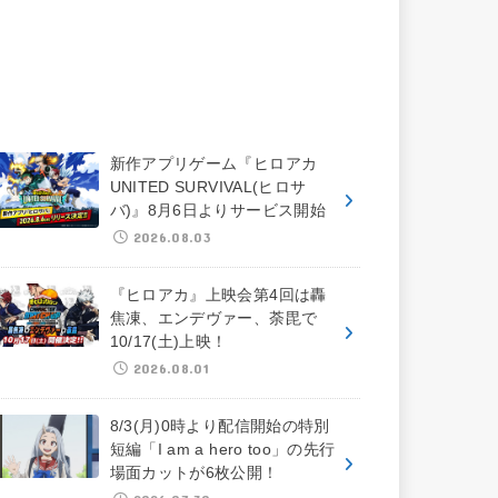
新作アプリゲーム『ヒロアカ
UNITED SURVIVAL(ヒロサ
バ)』8月6日よりサービス開始
2026.08.03
『ヒロアカ』上映会第4回は轟
焦凍、エンデヴァー、荼毘で
10/17(土)上映！
2026.08.01
8/3(月)0時より配信開始の特別
短編「I am a hero too」の先行
場面カットが6枚公開！