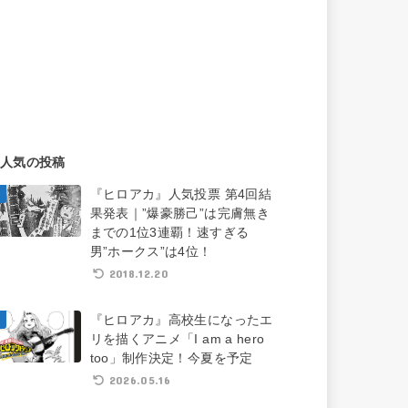
人気の投稿
『ヒロアカ』人気投票 第4回結
果発表｜”爆豪勝己”は完膚無き
までの1位3連覇！速すぎる
男”ホークス”は4位！
2018.12.20
『ヒロアカ』高校生になったエ
リを描くアニメ「I am a hero
too」制作決定！今夏を予定
2026.05.16