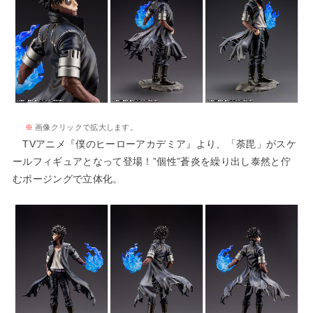
※
画像クリックで拡大します。
TVアニメ『僕のヒーローアカデミア』より、「荼毘」がスケ
ールフィギュアとなって登場！”個性”蒼炎を繰り出し泰然と佇
むポージングで立体化。