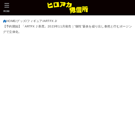
MENU
HOME
グッズ
フィギュア
ARTFX J
【予約開始】「ARTFX J 荼毘」2023年11月発売｜”個性”蒼炎を繰り出し泰然と佇むポージン
グで立体化。