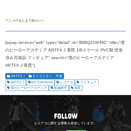
アニメのまんまで面がいい
[wpap service=”with” type=”detail” id=”B0BQ21W49C” title=”僕
のヒーローアカデミア ARTFX J 荼毘 1/8スケール PVC製 塗装
済み完成品 フィギュア” search=”僕のヒーローアカデミア
ARTFX J 荼毘”]
ARTFX J
キャラクター・声優
ARTFX J
KOTOBUKIYA
ヒロアカ
フィギュア
僕のヒーローアカデミア
堀越耕平
荼毘
FOLLOW