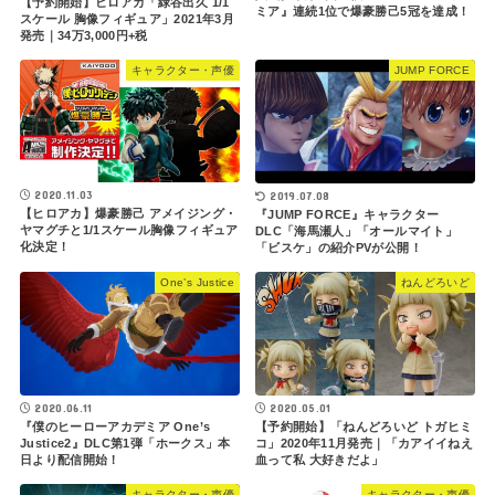
【予約開始】ヒロアカ「緑谷出久 1/1
ミア』連続1位で爆豪勝己5冠を達成！
スケール 胸像フィギュア」2021年3月
発売｜34万3,000円+税
キャラクター・声優
JUMP FORCE
2020.11.03
2019.07.08
【ヒロアカ】爆豪勝己 アメイジング・
『JUMP FORCE』キャラクター
ヤマグチと1/1スケール胸像フィギュア
DLC「海馬瀬人」「オールマイト」
化決定！
「ビスケ」の紹介PVが公開！
One’s Justice
ねんどろいど
2020.06.11
2020.05.01
『僕のヒーローアカデミア One’s
【予約開始】「ねんどろいど トガヒミ
Justice2』DLC第1弾「ホークス」本
コ」2020年11月発売｜「カアイイねえ
日より配信開始！
血って私 大好きだよ」
キャラクター・声優
キャラクター・声優