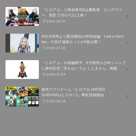
『ヒロアカ』上映会第4回は轟焦凍、エンデヴァ
ー、荼毘で10/17(土)上映！
2026.08.01
8/3(月)0時より配信開始の特別短編「I am a hero
too」の先行場面カットが6枚公開！
2026.07.30
『ヒロアカ』の堀越耕平、8月発売の少年ジャンプ
に新作読切『笑わないでよ しじまさん』掲載
2026.07.29
新作アプリゲーム『ヒロアカ UNITED
SURVIVAL(ヒロサバ)』事前登録開始
2026.06.25