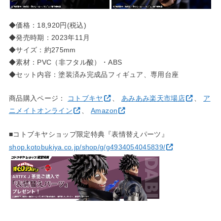
◆価格：18,920円(税込)
◆発売時期：2023年11月
◆サイズ：約275mm
◆素材：PVC（非フタル酸）・ABS
◆セット内容：塗装済み完成品フィギュア、専用台座
商品購入ページ：
コトブキヤ
、
あみあみ楽天市場店
、
ア
ニメイトオンライン
、
Amazon
■コトブキヤショップ限定特典『表情替えパーツ』
shop.kotobukiya.co.jp/shop/g/g4934054045839/