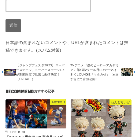
日本語の含まれないコメントや、URLが含まれたコメントは投
稿できません。(スパム対策)
【ジャンプフェスタ2023】スーパ
TVアニメ『僕のヒーローアカデミ
ーステージ、スーパーステージEX
ア』第6期2クール目EDテーマは
が期間限定で見逃し配信決定！
SIX LOUNGE「キタカゼ」｜次回
（UPDATE）
予告にて音源公開！
RECOMMEND
ARTFX J
ねんどろいど
2019.11.20