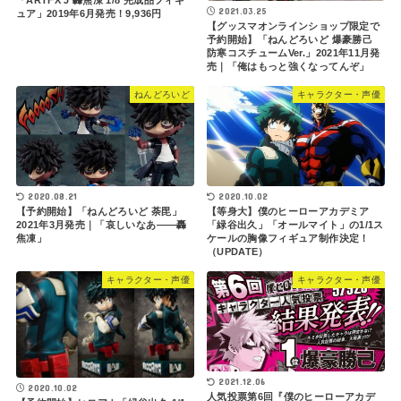
「ARTFX J 轟焦凍 1/8 完成品フィギ
2021.03.25
ュア」2019年6月発売！9,936円
【グッスマオンラインショップ限定で
予約開始】「ねんどろいど 爆豪勝己
防寒コスチュームVer.」2021年11月発
売｜「俺はもっと強くなってんぞ」
ねんどろいど
キャラクター・声優
2020.08.21
2020.10.02
【予約開始】「ねんどろいど 荼毘」
【等身大】僕のヒーローアカデミア
2021年3月発売｜「哀しいなあ――轟
「緑谷出久」「オールマイト」の1/1ス
焦凍」
ケールの胸像フィギュア制作決定！
（UPDATE）
キャラクター・声優
キャラクター・声優
2021.12.06
2020.10.02
人気投票第6回『僕のヒーローアカデ