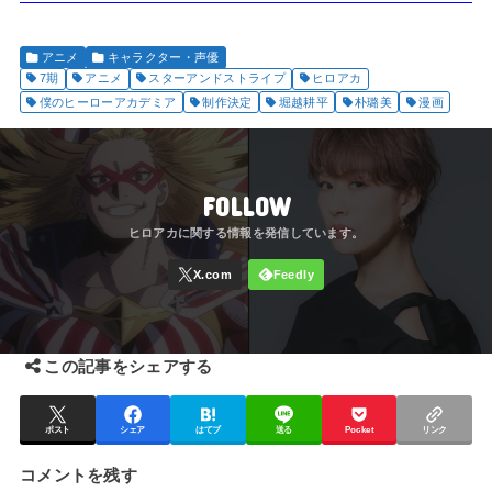
アニメ
キャラクター・声優
7期
アニメ
スターアンドストライプ
ヒロアカ
僕のヒーローアカデミア
制作決定
堀越耕平
朴璐美
漫画
FOLLOW
この記事をシェアする
ポスト
シェア
はてブ
送る
Pocket
リンク
コメントを残す