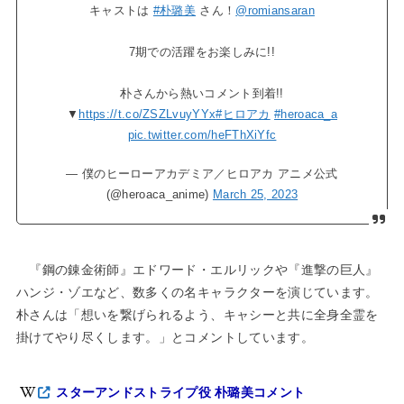
キャストは
#朴璐美
さん！
@romiansaran
7期での活躍をお楽しみに!!
朴さんから熱いコメント到着!!
▼
https://t.co/ZSZLvuyYYx
#ヒロアカ
#heroaca_a
pic.twitter.com/heFThXiYfc
— 僕のヒーローアカデミア／ヒロアカ アニメ公式
(@heroaca_anime)
March 25, 2023
『鋼の錬金術師』エドワード・エルリックや『進撃の巨人』
ハンジ・ゾエなど、数多くの名キャラクターを演じています。
朴さんは「想いを繋げられるよう、キャシーと共に全身全霊を
掛けてやり尽くします。」とコメントしています。
スターアンドストライプ役 朴璐美コメント