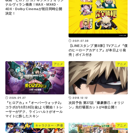
映画『ヒロアカ ユアネクスト』オリジ
ナルヴィラン発表！MAX・MX4D・
4DX・Dolby Cinemaが初日同時公開
決定！
2021.07.08
【LINEスタンプ 第5弾】TVアニメ『僕
のヒーローアカデミア』が本日より発
売｜ボイス付き
アニメ
アニメ
2024.09.27
2018.12.12
『ヒロアカ』×『オーバーウォッチ2』
次回予告 第37話「爆豪勝己：オリジ
コラボが10月18日(金)より開始！トレ
ン」先行場面カットが4枚公開！
ーサーがデク、ラインハルトがオール
マイトに扮したスキン
キャラクター・声優
アニメ