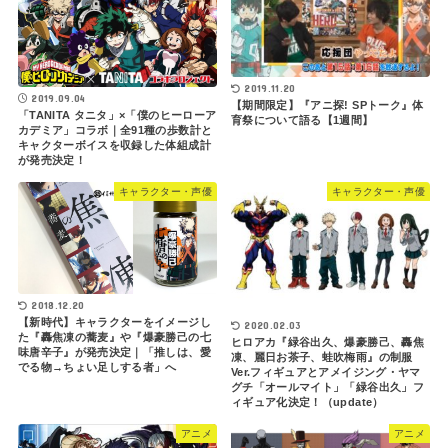
2019.11.20
2019.09.04
【期間限定】『アニ探! SPトーク』体
「TANITA タニタ」×「僕のヒーローア
育祭について語る【1週間】
カデミア」コラボ｜全91種の歩数計と
キャクターボイスを収録した体組成計
が発売決定！
キャラクター・声優
キャラクター・声優
2018.12.20
【新時代】キャラクターをイメージし
2020.02.03
た『轟焦凍の蕎麦』や『爆豪勝己の七
ヒロアカ『緑谷出久、爆豪勝己、轟焦
味唐辛子』が発売決定｜「推しは、愛
凍、麗日お茶子、蛙吹梅雨』の制服
でる物→ちょい足しする者」へ
Ver.フィギュアとアメイジング・ヤマ
グチ「オールマイト」「緑谷出久」フ
ィギュア化決定！（update）
アニメ
アニメ