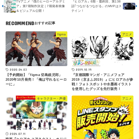
TVアニメ『僕のヒーローアカデミ
『ヒロアカ』6期・最終回、第138
ア』第7期制作決定｜7期発表映像
話｢つながるつながる」のMVPはス
＆ビジュアル公開！
テイン！
RECOMMEND
figma
アニメ
2020.04.03
2019.10.19
【予約開始】「figma 切島鋭児郎」
『京都国際マンガ・アニメフェア
2020年10月発売！「俺は守れるヒーロ
2019（京まふ2019）』にヒロアカが参
ーに」
戦！フォトスポットや水墨画イラスト
を使用したグッズを先行販売！
キャラクター・声優
アニメ
2024.07.11