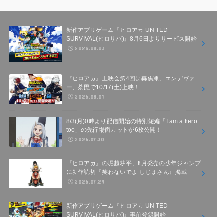
新作アプリゲーム『ヒロアカ UNITED
SURVIVAL(ヒロサバ)』8月6日よりサービス開始
2026.08.03
『ヒロアカ』上映会第4回は轟焦凍、エンデヴァ
ー、荼毘で10/17(土)上映！
2026.08.01
8/3(月)0時より配信開始の特別短編「I am a hero
too」の先行場面カットが6枚公開！
2026.07.30
『ヒロアカ』の堀越耕平、8月発売の少年ジャンプ
に新作読切『笑わないでよ しじまさん』掲載
2026.07.29
新作アプリゲーム『ヒロアカ UNITED
SURVIVAL(ヒロサバ)』事前登録開始