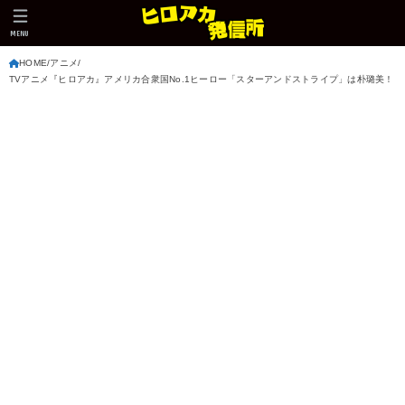
MENU
HOME
アニメ
TVアニメ『ヒロアカ』アメリカ合衆国No.1ヒーロー「スターアンドストライプ」は朴璐美！