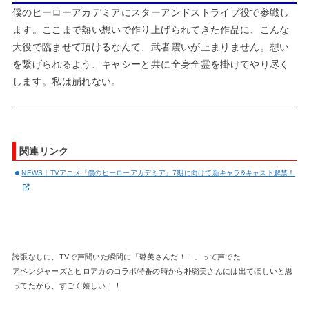
僕のヒーローアカデミアにスターアンドストライプ役で参戦し
ます。ここまで熱い想いで作り上げられてきた作品に、こんな
大役で臨ませて頂けるなんて、武者震いが止まりません。想い
を繋げられるよう、キャシーと共に全身全霊を掛けてやり尽く
します。私は崩れない。
関連リンク
NEWS｜TVアニメ『僕のヒーローアカデミア』7期に向けて新キャラ&キャスト解禁！
誇張なしに、TVで声聞いた瞬間に「璐美さんだ！！」って声でた
アベンジャーズとヒロアカのコラボ特番の時から朴璐美さんには出てほしいと思
ってたから、すごく嬉しい！！