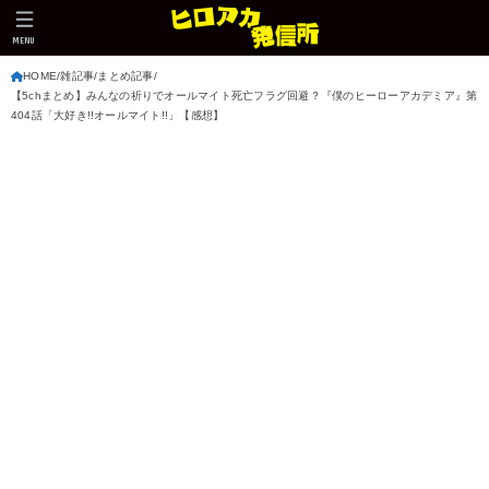
MENU
HOME
雑記事
まとめ記事
【5chまとめ】みんなの祈りでオールマイト死亡フラグ回避？『僕のヒーローアカデミア』第
404話「大好き!!オールマイト!!」【感想】