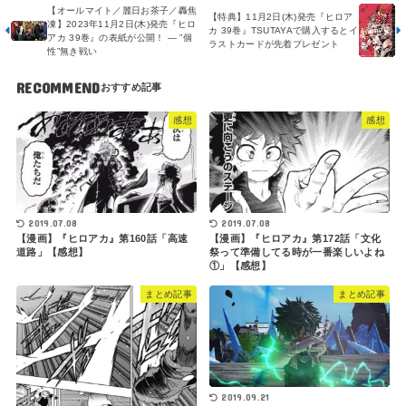
【オールマイト／麗日お茶子／轟焦
【特典】11月2日(木)発売『ヒロア
凍】2023年11月2日(木)発売『ヒロ
カ 39巻』TSUTAYAで購入するとイ
アカ 39巻』の表紙が公開！ ― ”個
ラストカードが先着プレゼント
性”無き戦い
RECOMMEND
感想
感想
2019.07.08
2019.07.08
【漫画】『ヒロアカ』第160話「高速
【漫画】『ヒロアカ』第172話「文化
道路」【感想】
祭って準備してる時が一番楽しいよね
①」【感想】
まとめ記事
まとめ記事
2019.09.21