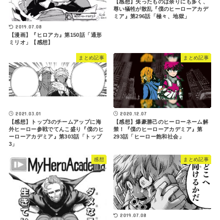
【感想】失ったものは余りにも多く、
尊い犠牲が散乱『僕のヒーローアカデ
ミア』第296話「極々、地獄」
2019.07.08
【漫画】『ヒロアカ』第150話「通形
ミリオ」【感想】
まとめ記事
まとめ記事
2021.03.01
2020.12.07
【感想】トップ3のチームアップに海
【感想】爆豪勝己のヒーローネーム解
外ヒーロー参戦でてんこ盛り『僕のヒ
禁！『僕のヒーローアカデミア』第
ーローアカデミア』第303話「トップ
293話「ヒーロー飽和社会」
3」
感想
まとめ記事
2019.07.08