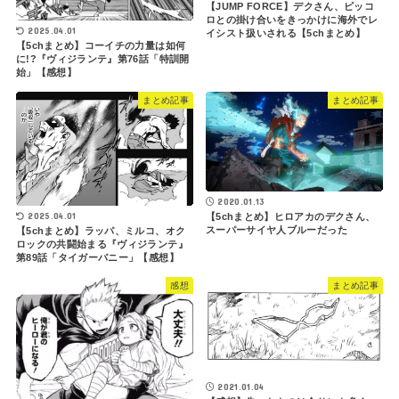
【JUMP FORCE】デクさん、ピッコ
ロとの掛け合いをきっかけに海外でレ
2025.04.01
イシスト扱いされる【5chまとめ】
【5chまとめ】コーイチの力量は如何
に!?『ヴィジランテ』第76話「特訓開
始」【感想】
まとめ記事
まとめ記事
2020.01.13
2025.04.01
【5chまとめ】ヒロアカのデクさん、
スーパーサイヤ人ブルーだった
【5chまとめ】ラッパ、ミルコ、オク
ロックの共闘始まる『ヴィジランテ』
第89話「タイガーバニー」【感想】
感想
まとめ記事
2021.01.04