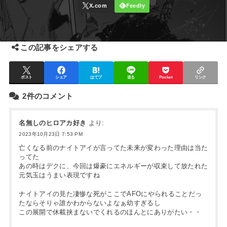
この記事をシェアする
ポスト
シェア
はてブ
送る
Pocket
リンク
2件のコメント
名無しのヒロアカ好き
より:
2023年10月23日 7:53 PM
亡くなる前のナイトアイが言ってた未来が変わった理由は当た
ってた
あの時はデクに、今回は爆豪にエネルギーが収束して放たれた
元気玉はうまい表現ですね
ナイトアイの見た凄惨な死がここでAFOにやられることだっ
たならそりゃ誰かわからないよなぁ幼すぎるし
この展開で休載挟まないでくれるのほんとにありがたい・・