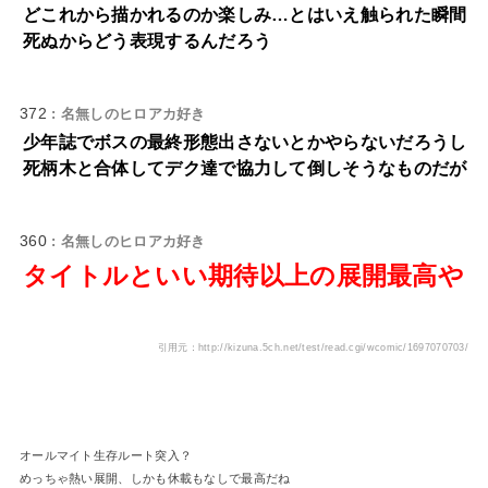
どこれから描かれるのか楽しみ…とはいえ触られた瞬間
死ぬからどう表現するんだろう
372
: 名無しのヒロアカ好き
少年誌でボスの最終形態出さないとかやらないだろうし
死柄木と合体してデク達で協力して倒しそうなものだが
360
: 名無しのヒロアカ好き
タイトルといい期待以上の展開最高や
引用元：http://kizuna.5ch.net/test/read.cgi/wcomic/1697070703/
オールマイト生存ルート突入？
めっちゃ熱い展開、しかも休載もなしで最高だね