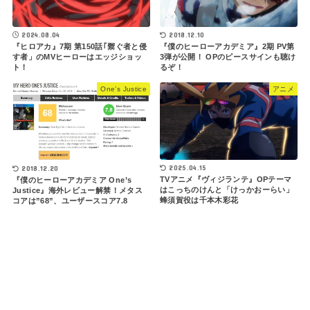
2024.08.04
2018.12.10
『ヒロアカ』7期 第150話｢禦ぐ者と侵
『僕のヒーローアカデミア』2期 PV第
す者」のMVヒーローはエッジショッ
3弾が公開！ OPのピースサインも聴け
ト！
るぞ！
One’s Justice
アニメ
2025.04.15
2018.12.20
TVアニメ『ヴィジランテ』OPテーマ
『僕のヒーローアカデミア One’s
はこっちのけんと「けっかおーらい」
Justice』海外レビュー解禁！メタス
蜂須賀役は千本木彩花
コアは”68”、ユーザースコア7.8