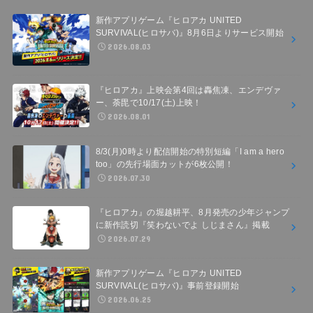
新作アプリゲーム『ヒロアカ UNITED
SURVIVAL(ヒロサバ)』8月6日よりサービス開始
2026.08.03
『ヒロアカ』上映会第4回は轟焦凍、エンデヴァ
ー、荼毘で10/17(土)上映！
2026.08.01
8/3(月)0時より配信開始の特別短編「I am a hero
too」の先行場面カットが6枚公開！
2026.07.30
『ヒロアカ』の堀越耕平、8月発売の少年ジャンプ
に新作読切『笑わないでよ しじまさん』掲載
2026.07.29
新作アプリゲーム『ヒロアカ UNITED
SURVIVAL(ヒロサバ)』事前登録開始
2026.06.25