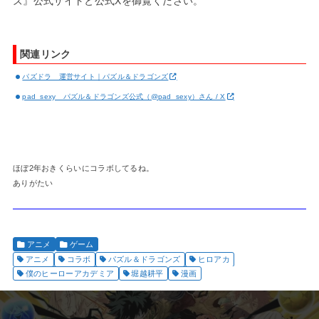
ズ』公式サイトと公式Xを御覧ください。
関連リンク
パズドラ 運営サイト｜パズル＆ドラゴンズ
pad_sexy パズル＆ドラゴンズ公式（@pad_sexy）さん / X
ほぼ2年おきくらいにコラボしてるね。
ありがたい
アニメ
ゲーム
アニメ
コラボ
パズル＆ドラゴンズ
ヒロアカ
僕のヒーローアカデミア
堀越耕平
漫画