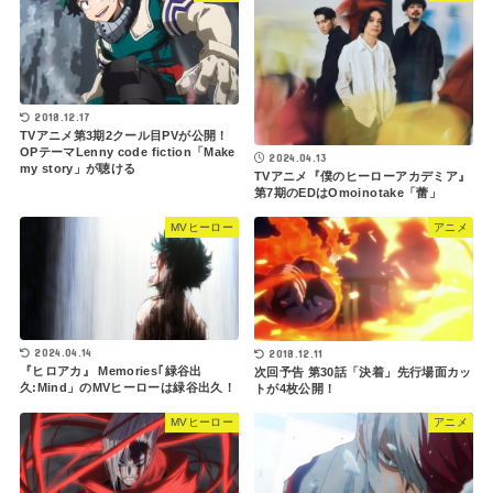
2018.12.17
TVアニメ第3期2クール目PVが公開！
OPテーマLenny code fiction「Make
2024.04.13
my story」が聴ける
TVアニメ『僕のヒーローアカデミア』
第7期のEDはOmoinotake「蕾」
MVヒーロー
アニメ
2024.04.14
2018.12.11
『ヒロアカ』 Memories｢緑谷出
次回予告 第30話「決着」先行場面カッ
久:Mind」のMVヒーローは緑谷出久！
トが4枚公開！
MVヒーロー
アニメ