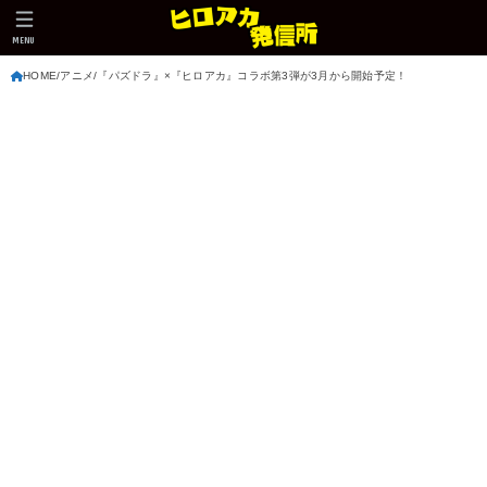
MENU
HOME
アニメ
『パズドラ』×『ヒロアカ』コラボ第3弾が3月から開始予定！