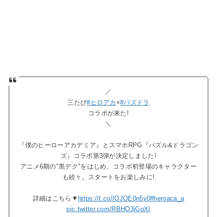
／
三たび
#ヒロアカ
×
#パズドラ
コラボが来た!
＼
『僕のヒーローアカデミア』とスマホRPG『パズル&ドラゴン
ズ』コラボ第3弾が決定しました!
アニメ6期の"黒デク"をはじめ、コラボ初登場のキャラクター
も続々。スタートをお楽しみに!
詳細はこちら▼
https://t.co/IOJOE0n5v0
#heroaca_a
pic.twitter.com/RBHO3jGoXI