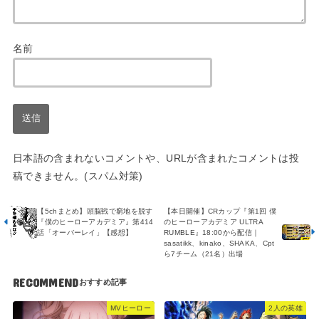
名前
日本語の含まれないコメントや、URLが含まれたコメントは投
稿できません。(スパム対策)
【本日開催】CRカップ『第1回 僕
【5chまとめ】頭脳戦で窮地を脱す
のヒーローアカデミア ULTRA
『僕のヒーローアカデミア』第414
RUMBLE』18:00から配信｜
話「オーバーレイ」【感想】
sasatikk、kinako、SHAKA、Cpt
ら7チーム（21名）出場
RECOMMEND
MVヒーロー
2人の英雄