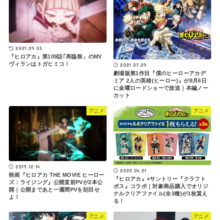
2021.09.05
『ヒロアカ』第109話｢再臨祭」のMV
ヴィランはトガヒミコ！
2021.07.09
劇場版第1作目『僕のヒーローアカデ
ミア 2人の英雄(ヒーロー)』が8月6日
に金曜ロードショーで放送｜本編ノー
カット
アニメ
アニメ
2019.12.14
2022.04.21
映画『ヒロアカ THE MOVIE ヒーロー
『ヒロアカ』×サントリー『クラフト
ズ：ライジング』公開直前PVが2本公
ボス』コラボ｜対象商品購入でオリジ
開｜公開まであと一週間PVを刮目せ
ナルクリアファイル(全3種)が1枚貰え
よ！
る！
アニメ
アニメ