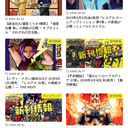
2025.04.01
2023年6月2日(金)発売『ヒロアカ チー
2019.04.23
ムアップミッション 第5巻』の表紙が
【緑谷出久/通形ミリオ/壊理】『雄英
公開｜シュールヒロイズム
白書 祭』の表紙が公開！ サブタイト
ル「それぞれの文化祭」
新刊情報
新刊情報
2020.04.17
2022.01.21
【予約開始】『僕のヒーローアカデミ
【レディ・ナガン/緑谷出久】10月4日
ア 27巻』2020年6月4日(木)発売！【新
(月)発売、『ヒロアカ 32巻』の表紙が
刊情報】
公開！ ― THE NEXT
ヴィジランテ
新刊情報
2025.04.01