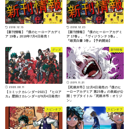
2018.12.15
2018.12.23
【新刊情報】『僕のヒーローアカデミ
【新刊情報】『僕のヒーローアカデミ
ア 19巻』2018年7月4日発売！
ア 17巻』、『ヴィジランテ 3巻』、
『雄英白書 3巻』【予約開始】
グッズ
新刊情報
2019.11.21
2020.08.11
【死柄木弔】12月4日発売の『僕のヒ
ーローアカデミア 第25巻』の表紙が公
【コミックカレンダー2021】『ヒロア
開｜サブタイトル「死柄木弔：オリジ
カ』壁掛けカレンダーが9月4日発売!!
ン」
スピンオフ
スピンオフ