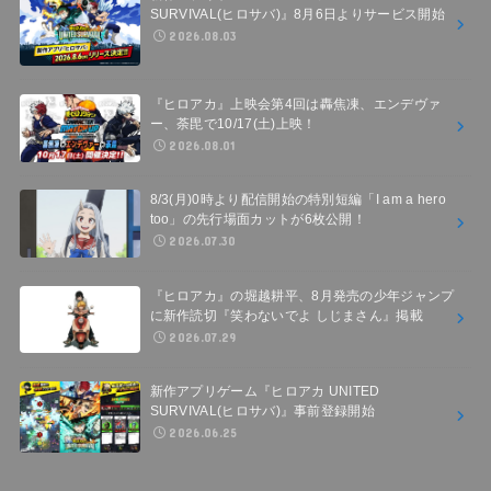
SURVIVAL(ヒロサバ)』8月6日よりサービス開始
2026.08.03
『ヒロアカ』上映会第4回は轟焦凍、エンデヴァ
ー、荼毘で10/17(土)上映！
2026.08.01
8/3(月)0時より配信開始の特別短編「I am a hero
too」の先行場面カットが6枚公開！
2026.07.30
『ヒロアカ』の堀越耕平、8月発売の少年ジャンプ
に新作読切『笑わないでよ しじまさん』掲載
2026.07.29
新作アプリゲーム『ヒロアカ UNITED
SURVIVAL(ヒロサバ)』事前登録開始
2026.06.25