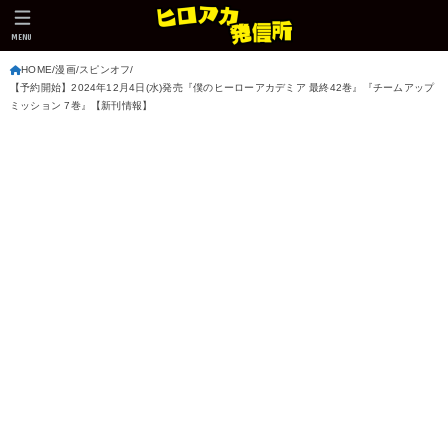
MENU
HOME
漫画
スピンオフ
【予約開始】2024年12月4日(水)発売『僕のヒーローアカデミア 最終42巻』『チームアップ
ミッション 7巻』【新刊情報】