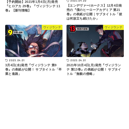
2023.09.22
【予約開始】2021年1月4日(月)発売
【エンデヴァー/ホークス】12月4日発
『ヒロアカ 29巻』『ヴィジランテ 11
売の『僕のヒーローアカデミア 第21
巻』【新刊情報】
巻』の表紙が公開｜サブタイトル「彼
は何故立ち続けたか」
ヴィジランテ
ヴィジランテ
2025.04.01
2025.04.01
3月4日(水)発売『ヴィジランテ 第9
2021年10月4日(月)発売『ヴィジラン
巻』の表紙が公開！ サブタイトル「卒
テ 第13巻』の表紙が公開！ サブタイ
業と進路」
トル「無貌の侵略」