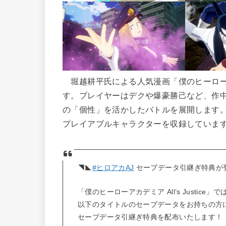
堀越耕平氏による人気漫画「僕のヒーロー
す。プレイヤーはデクや爆豪勝己など、作
の「個性」を活かしたバトルを展開します。
プレイアブルキャラクターを収録していま
◥◣
#ヒロアカAJ
セーブデータ引継ぎ特典が
「僕のヒーローアカデミア All’s Justice」で
以下のタイトルのセーブデータをお持ちの方
セーブデータ引継ぎ特典を配布いたします！