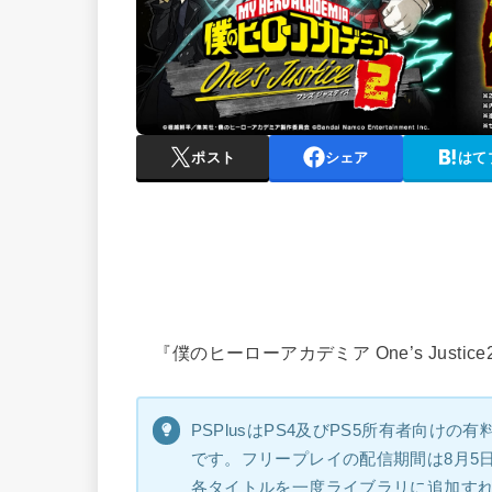
ポスト
シェア
はて
『僕のヒーローアカデミア One’s Justi
PSPlusはPS4及びPS5所有者向け
です。フリープレイの配信期間は8月5
各タイトルを一度ライブラリに追加すれば、P