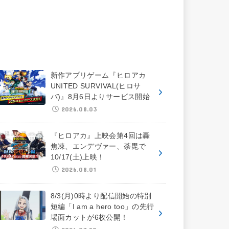
新作アプリゲーム『ヒロアカ
UNITED SURVIVAL(ヒロサ
バ)』8月6日よりサービス開始
2026.08.03
『ヒロアカ』上映会第4回は轟
焦凍、エンデヴァー、荼毘で
10/17(土)上映！
2026.08.01
8/3(月)0時より配信開始の特別
短編「I am a hero too」の先行
場面カットが6枚公開！