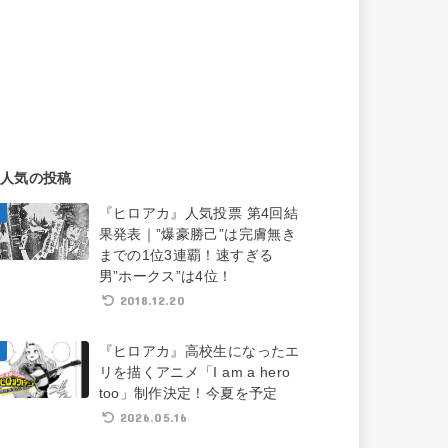
人気の投稿
『ヒロアカ』人気投票 第4回結
果発表｜”爆豪勝己”は完膚無き
までの1位3連覇！速すぎる
男”ホークス”は4位！
2018.12.20
『ヒロアカ』高校生になったエ
リを描くアニメ「I am a hero
too」制作決定！今夏を予定
2026.05.16