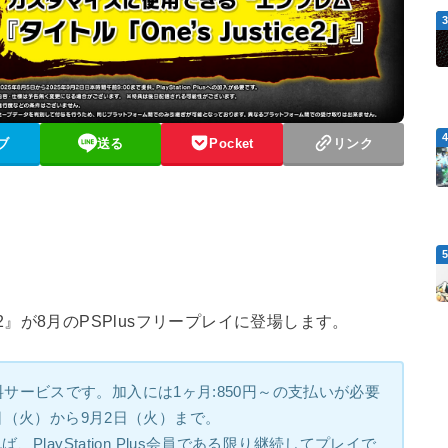
ブ
送る
Pocket
リンク
ce2』が8月のPSPlusフリープレイに登場します。
の有料サービスです。加入には1ヶ月:850円～の支払いが必要
日（火）から9月2日（火）まで。
layStation Plus会員である限り継続してプレイで