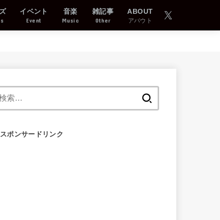
ズ
イベント
音楽
雑記事
ABOUT
ds
Event
Music
Other
アバウト
検
索:
スポンサードリンク