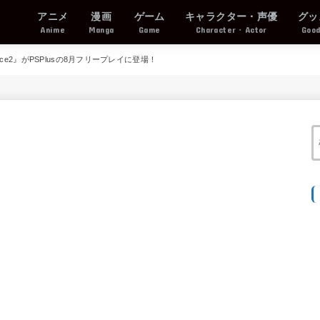
アニメ
漫画
ゲーム
キャラクター・声優
グッ
Anime
Manga
Game
Character・Actor
Goo
tice2』がPSPlusの8月フリープレイに登場！