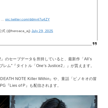
e」…
pic.twitter.com/ddmnl7u4ZY
 (@heroaca_aj)
July 29, 2025
ce2』のセーブデータを所持していると、最新作「All’s
レム”『タイトル「One’s Justice2」』が貰えます。
H NOTE Killer Within』や、童話「ピノキオの冒
Lies of P』も配信されます。