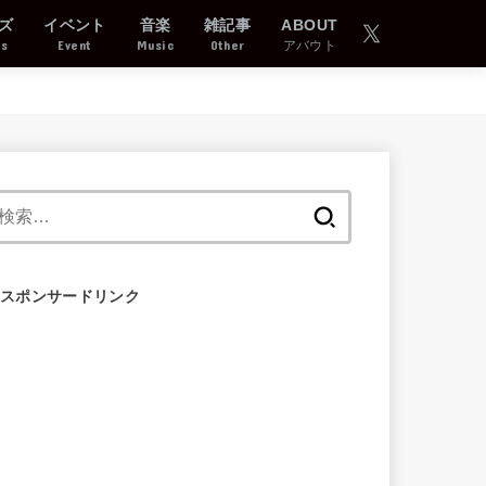
ズ
イベント
音楽
雑記事
ABOUT
ds
Event
Music
Other
アバウト
検
索:
スポンサードリンク