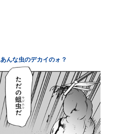
よあんな虫のデカイのォ？