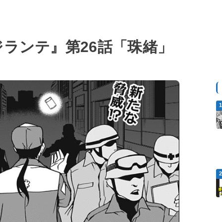
ジランテ』第26話「珠緒」