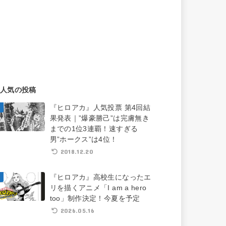
人気の投稿
『ヒロアカ』人気投票 第4回結
果発表｜”爆豪勝己”は完膚無き
までの1位3連覇！速すぎる
男”ホークス”は4位！
2018.12.20
『ヒロアカ』高校生になったエ
リを描くアニメ「I am a hero
too」制作決定！今夏を予定
2026.05.16