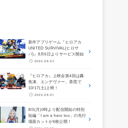
新作アプリゲーム『ヒロアカ
UNITED SURVIVAL(ヒロサ
バ)』8月6日よりサービス開始
2026.08.03
『ヒロアカ』上映会第4回は轟
焦凍、エンデヴァー、荼毘で
10/17(土)上映！
2026.08.01
8/3(月)0時より配信開始の特別
短編「I am a hero too」の先行
場面カットが6枚公開！