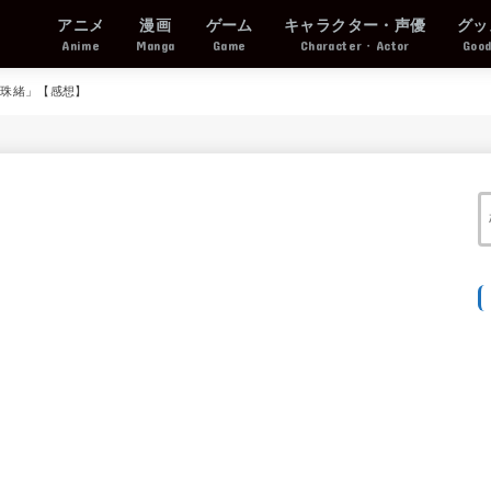
アニメ
漫画
ゲーム
キャラクター・声優
グッ
Anime
Manga
Game
Character・Actor
Goo
「珠緒」【感想】