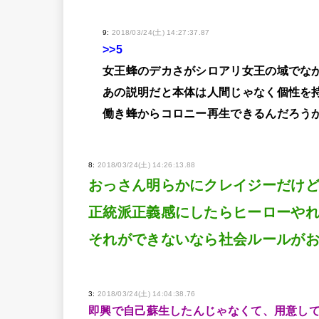
9:
2018/03/24(土) 14:27:37.87
>>5
女王蜂のデカさがシロアリ女王の域でな
あの説明だと本体は人間じゃなく個性を
働き蜂からコロニー再生できるんだろう
8:
2018/03/24(土) 14:26:13.88
おっさん明らかにクレイジーだけ
正統派正義感にしたらヒーローや
それができないなら社会ルールが
3:
2018/03/24(土) 14:04:38.76
即興で自己蘇生したんじゃなくて、用意し