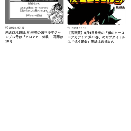
2024.03.18
2018.12.12
来週(3月25日/月)発売の週刊少年ジャ
【高画質】9月4日発売の『僕のヒーロ
ンプ17号は『ヒロアカ』休載 ─ 再開は
ーアカデミア 第15巻』のサブタイトル
18号
は『抗う運命』表紙は緑谷出久