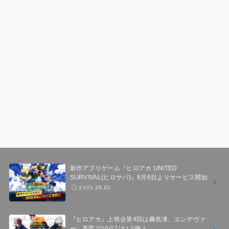
新作アプリゲーム『ヒロアカ UNITED
SURVIVAL(ヒロサバ)』8月6日よりサービス開始
2026.08.03
『ヒロアカ』上映会第4回は轟焦凍、エンデヴァ
ー、荼毘で10/17(土)上映！