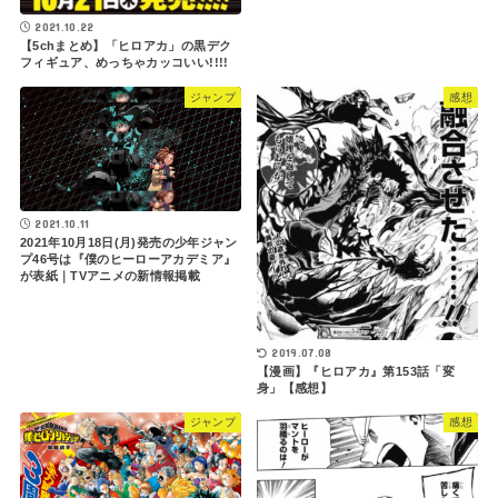
2021.10.22
【5chまとめ】「ヒロアカ」の黒デク
フィギュア、めっちゃカッコいい!!!!
ジャンプ
感想
2021.10.11
2021年10月18日(月)発売の少年ジャン
プ46号は『僕のヒーローアカデミア』
が表紙｜TVアニメの新情報掲載
2019.07.08
【漫画】『ヒロアカ』第153話「変
身」【感想】
ジャンプ
感想