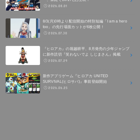
2026.08.01
8/3(月)0時より配信開始の特別短編「I am a hero
too」の先行場面カットが6枚公開！
2026.07.30
『ヒロアカ』の堀越耕平、8月発売の少年ジャンプ
に新作読切『笑わないでよ しじまさん』掲載
2026.07.29
新作アプリゲーム『ヒロアカ UNITED
SURVIVAL(ヒロサバ)』事前登録開始
2026.06.25