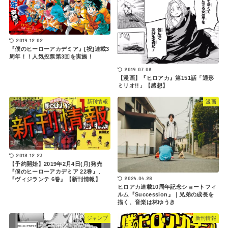
2019.12.02
『僕のヒーローアカデミア』[祝]連載3
周年！！人気投票第3回を実施！
2019.07.08
【漫画】『ヒロアカ』第151話「通形
ミリオ!!」【感想】
新刊情報
漫画
2018.12.23
【予約開始】2019年2月4日(月)発売
『僕のヒーローアカデミア 22巻』、
2024.04.28
『ヴィジランテ 6巻』【新刊情報】
ヒロアカ連載10周年記念ショートフィ
ルム『Succession』｜兄弟の成長を
描く、音楽は林ゆうき
ジャンプ
新刊情報