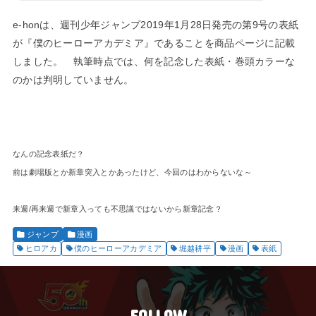
e-honは、週刊少年ジャンプ2019年1月28日発売の第9号の表紙
が『僕のヒーローアカデミア』であることを商品ページに記載
しました。 執筆時点では、何を記念した表紙・巻頭カラーな
のかは判明していません。
なんの記念表紙だ？
前は劇場版とか新章突入とかあったけど、今回のはわからないな～
来週/再来週で新章入っても不思議ではないから新章記念？
ジャンプ
漫画
ヒロアカ
僕のヒーローアカデミア
堀越耕平
漫画
表紙
FOLLOW