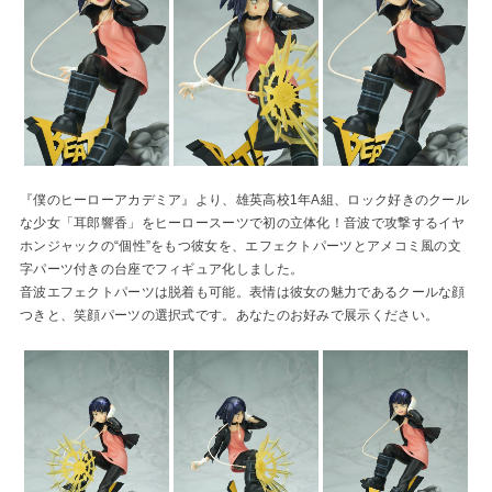
『僕のヒーローアカデミア』より、雄英高校1年A組、ロック好きのクール
な少女「耳郎響香」をヒーロースーツで初の立体化！音波で攻撃するイヤ
ホンジャックの“個性”をもつ彼女を、エフェクトパーツとアメコミ風の文
字パーツ付きの台座でフィギュア化しました。
音波エフェクトパーツは脱着も可能。表情は彼女の魅力であるクールな顔
つきと、笑顔パーツの選択式です。あなたのお好みで展示ください。