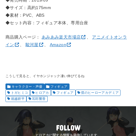
◆サイズ：高約175mm
◆素材：PVC、ABS
◆セット内容：フィギュア本体、専用台座
商品購入ページ：
あみあみ楽天市場店
、
アニメイトオンラ
イン
、
駿河屋
、
Amazon
こうして見ると、イヤホンジャック凄い伸びてるね
キャラクター・声優
フィギュア
トガヒミコ
ヒロアカ
フィギュア
僕のヒーローアカデミア
堀越耕平
耳郎響香
FOLLOW