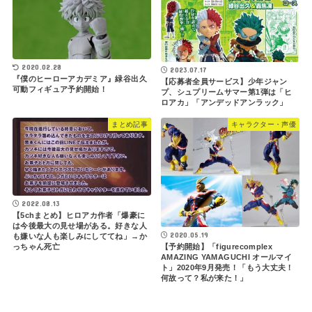
2020.02.28
2023.07.17
『僕のヒーローアカデミア』緑谷出久
【応募者全員サービス】少年ジャン
可動フィギュア予約開始！
プ、シュプリームサマー第1弾は「ヒ
ロアカ」「アンデッドアンラック」
まとめ記事
キャラクター・声優
2022.08.13
【5chまとめ】ヒロアカ作者「爆豪に
は今後最大の見せ場がある。好きな人
2020.05.19
も嫌いな人も楽しみにしててね」→か
【予約開始】「figurecomplex
っちゃん死亡
AMAZING YAMAGUCHI オールマイ
ト」2020年9月発売！「もう大丈夫！
何故って？私が来た！」