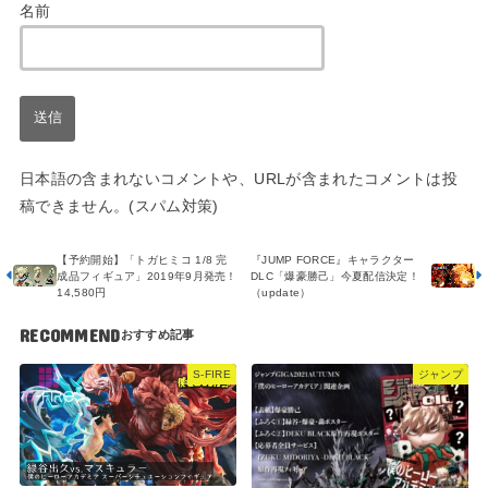
名前
日本語の含まれないコメントや、URLが含まれたコメントは投
稿できません。(スパム対策)
【予約開始】「トガヒミコ 1/8 完
『JUMP FORCE』キャラクター
成品フィギュア」2019年9月発売！
DLC「爆豪勝己」今夏配信決定！
14,580円
（update）
RECOMMEND
S-FIRE
ジャンプ