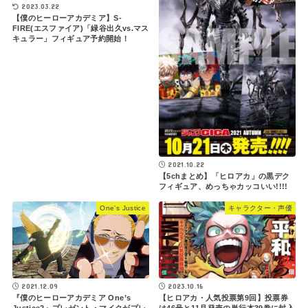
2023.03.22
【僕のヒーローアカデミア】S-
FIRE(エスファイア)「緑谷出久vs.マス
キュラー」フィギュア予約開始！
2021.10.22
【5chまとめ】「ヒロアカ」の黒デク
フィギュア、めっちゃカッコいい!!!!
One’s Justice
キャラクター・声優
2021.12.09
2023.10.16
『僕のヒーローアカデミア One’s
【ヒロアカ・人気投票第9回】投票券
Justice2』プレゼント・マイクがプレ
は46号と11月発売の単行本39巻に封入