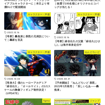
イアブルキャラクターに｜本日より有
｜抽選で100名様にオリジナルエコバ
償DLCで配信開始
ッグが当たる！
キャラクター・声優
キャラクター・声優
2023.12.16
【考察】轟焦凍と荼毘の兄弟説につい
2023.12.16
て｜轟家を言及
【考察】緑谷出久の父親「緑谷久(ひさ
し)」は海外単身赴任中
キャラクター・声優
ねんどろいど
2020.10.02
2020.08.21
【等身大】僕のヒーローアカデミア
【予約開始】「ねんどろいど 荼毘」
「緑谷出久」「オールマイト」の1/1ス
2021年3月発売｜「哀しいなあ――轟
ケールの胸像フィギュア制作決定！
焦凍」
（UPDATE）
figma
ジャンプ