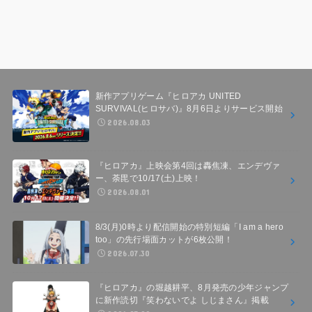
新作アプリゲーム『ヒロアカ UNITED
SURVIVAL(ヒロサバ)』8月6日よりサービス開始
2026.08.03
『ヒロアカ』上映会第4回は轟焦凍、エンデヴァ
ー、荼毘で10/17(土)上映！
2026.08.01
8/3(月)0時より配信開始の特別短編「I am a hero
too」の先行場面カットが6枚公開！
2026.07.30
『ヒロアカ』の堀越耕平、8月発売の少年ジャンプ
に新作読切『笑わないでよ しじまさん』掲載