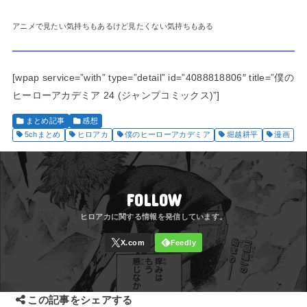
アニメで見たい気持ちもあるけど見たくない気持ちもある
[wpap service=”with” type=”detail” id=”4088818806″ title=”僕の
ヒーローアカデミア 24 (ジャンプコミックス)”]
まとめ記事
感想
5chまとめ
ヒロアカ
僕のヒーローアカデミア
堀越耕平
漫画
FOLLOW
この記事をシェアする