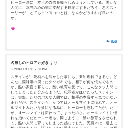
ヒーロー達に、本当の恐怖を知らしめようとしている。愚かな
人間に、本当の心の闇に支配する世界にするだろう。悪のスト
ーリーが、とてもクソ面白いとは、なんかどうすれば良いの
か。
返信
名無しのヒロアカ好き
より:
2020年11月17日 7:50 PM
ステインが、死柄木を活かした事にも、要約理解できるな。ど
んなに脳味噌の腐ったクソガキでも、相手が何を恨んでるの
か、酷い家庭で暮らし、酷い教育を受けて、こんなクソ人間に
してしまったと分かるようだ。犯罪者が嫌いだったステイン
は、実際、ただのバカな人間では、相手の本質すら気づかない
正行だが、ステインも、かつてはオールマイトに憧れて、オー
ルマイトみたいな奴になる為に、ヒーローを志してたが、だ
が、オールマイトは変わってしまったのさ。オールマイトに憧
れを抱いてたヒーロー達も、同じように、酷い教育をさせられ
て、酷い人間に育ってしまった感じでした。死柄木は、過去に