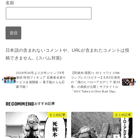
名前
日本語の含まれないコメントや、URLが含まれたコメントは投
稿できません。(スパム対策)
2019年34号より少年ジャンプ4号
【死柄木/荼毘/トガ/トゥワイス/Mr.
連続 特別フィギュア 応募者全員サ
コンプレス/スピナー】8月2日発売
ービス企画開催 ─ 電子版からも応
の『僕のヒーローアカデミア 第24
募可能！
巻』の表紙が公開｜サブタイトル
「All it Takes is One Bad Day」
RECOMMEND
まとめ記事
まとめ記事