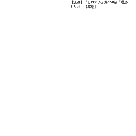
【漫画】『ヒロアカ』第150話「通形
ミリオ」【感想】