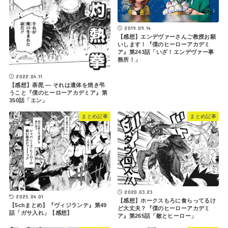
2019.09.14
【感想】エンデヴァーさんご教授お願
いします！『僕のヒーローアカデミ
ア』第243話「いざ！エンデヴァー事
務所！」
2022.04.11
【感想】荼毘 ― それは遺体を焼き弔
うこと『僕のヒーローアカデミア』第
350話「エン」
まとめ記事
まとめ記事
2020.03.23
2025.04.01
【感想】ホークスもろに食らってるけ
【5chまとめ】『ヴィジランテ』第49
ど大丈夫？『僕のヒーローアカデミ
話「ガサ入れ」【感想】
ア』第265話「敵とヒーロー」