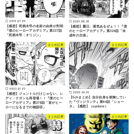
2019.07.29
2021.08.30
【感想】死柄木弔の名前の由来が判明
【感想】麗日、漢気あるぜぇ！！『僕
『僕のヒーローアカデミア』第237話
のヒーローアカデミア』第324話「未
「死柄木弔：オリジン」
成年の主張」
まとめ記事
まとめ記事
2023.01.23
2025.04.01
【感想】ジェントルだけじゃない、レ
【5chまとめ】自分自身を鼓舞してい
ディ・ナガンも再登場！！『僕のヒー
た『ヴィジランテ』第64話「ショー
ローアカデミア』第378話「皆がヒー
タ」【感想】（update）
ローになるまでの物語④」
まとめ記事
まとめ記事