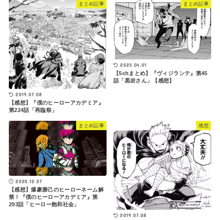
まとめ記事
まとめ記事
2025.04.01
【5chまとめ】『ヴィジランテ』第45
話「黒岩さん」【感想】
2019.07.08
【感想】『僕のヒーローアカデミア』
第224話「再臨祭」
まとめ記事
感想
2020.12.07
【感想】爆豪勝己のヒーローネーム解
禁！『僕のヒーローアカデミア』第
293話「ヒーロー飽和社会」
2019.07.08