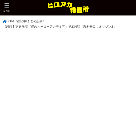
MENU
HOME
雑記事
まとめ記事
【感想】家庭崩壊『僕のヒーローアカデミア』第236話「志村転弧：オリジン2」