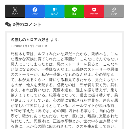
ポスト
シェア
はてブ
送る
Pocket
リンク
2件のコメント
名無しのヒロアカ好き
より:
2020年11月17日 7:31 PM
死柄木も昔は、ルフィみたいな奴だったから、死柄木も、こん
な愚かな家族に育てられたこと事態が、こんなにそんでもない
悪人にしてしまったとは、悪のストーリーを見ると、こんな辛
い話になるのが、一番嫌なんだよ。正義側のストーリーや悪側
のストーリーが、私が一番嫌いなものなんだよ。心の闇なん
て、私が見るくらい、嫌になる程見てきたから、見たくもない
ものが、他人を支配する。必要なのは、己が切り裂く光。其れ
さえ、有れば良いだけ。死柄木達も、過去を振り替えず、乗り
越えようとしている。犯罪者にだって、過去に振り替えず、乗
り越えようとしている。心の闇に支配された世界を、連合が悪
が楽しい世界にしようとしている。オールマイトが現れる前、
AFOが栄えた世界では、心の闇に囚われる事なく、自由な秩
序が、確かにあったんだな。だが、底には、暗黒に支配された
時代だった。死柄木は、正義や平和とか、世の中を生き易くす
る為に、人が心の闇に囚われさせて、クズを生み出して良い、