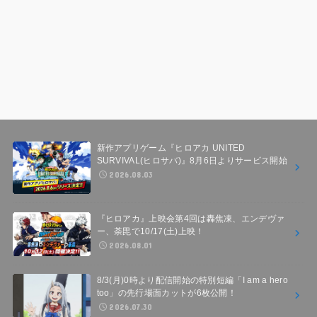
新作アプリゲーム『ヒロアカ UNITED
SURVIVAL(ヒロサバ)』8月6日よりサービス開始
2026.08.03
『ヒロアカ』上映会第4回は轟焦凍、エンデヴァ
ー、荼毘で10/17(土)上映！
2026.08.01
8/3(月)0時より配信開始の特別短編「I am a hero
too」の先行場面カットが6枚公開！
2026.07.30