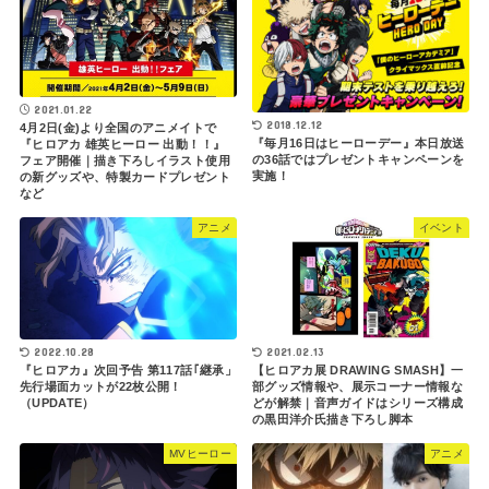
2021.01.22
2018.12.12
4月2日(金)より全国のアニメイトで
『毎月16日はヒーローデー』本日放送
『ヒロアカ 雄英ヒーロー 出動！！』
の36話ではプレゼントキャンペーンを
フェア開催｜描き下ろしイラスト使用
実施！
の新グッズや、特製カードプレゼント
など
アニメ
イベント
2022.10.28
2021.02.13
『ヒロアカ』次回予告 第117話｢継承」
【ヒロアカ展 DRAWING SMASH】一
先行場面カットが22枚公開！
部グッズ情報や、展示コーナー情報な
（UPDATE）
どが解禁｜音声ガイドはシリーズ構成
の黒田洋介氏描き下ろし脚本
MVヒーロー
アニメ