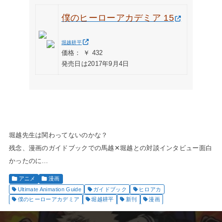
僕のヒーローアカデミア 15
堀越耕平
価格： ￥ 432
発売日は2017年9月4日
堀越先生は関わってないのかな？
残念、漫画のガイドブックでの馬越✕堀越との対談インタビュー面白
かったのに…
アニメ
漫画
Ultimate Animation Guide
ガイドブック
ヒロアカ
僕のヒーローアカデミア
堀越耕平
新刊
漫画