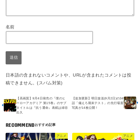
名前
日本語の含まれないコメントや、URLが含まれたコメントは投
稿できません。(スパム対策)
【高画質】9月4日発売の『僕のヒ
【追加更新】明日放送(9月2日)の34
ーローアカデミア 第15巻』のサブ
話「備えろ期末テスト」の先行場面
タイトルは『抗う運命』表紙は緑谷
写真が14枚公開！
出久
RECOMMEND
アニメ
アニメ