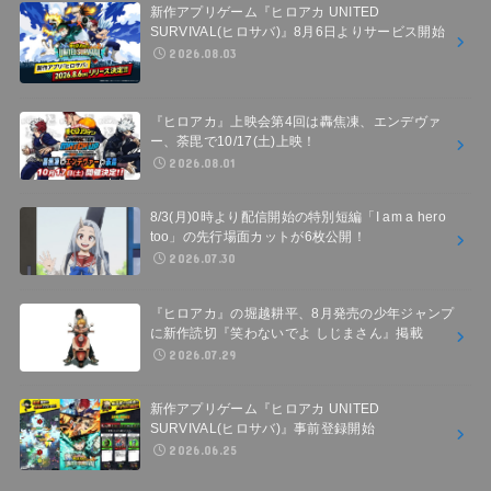
新作アプリゲーム『ヒロアカ UNITED
SURVIVAL(ヒロサバ)』8月6日よりサービス開始
2026.08.03
『ヒロアカ』上映会第4回は轟焦凍、エンデヴァ
ー、荼毘で10/17(土)上映！
2026.08.01
8/3(月)0時より配信開始の特別短編「I am a hero
too」の先行場面カットが6枚公開！
2026.07.30
『ヒロアカ』の堀越耕平、8月発売の少年ジャンプ
に新作読切『笑わないでよ しじまさん』掲載
2026.07.29
新作アプリゲーム『ヒロアカ UNITED
SURVIVAL(ヒロサバ)』事前登録開始
2026.06.25