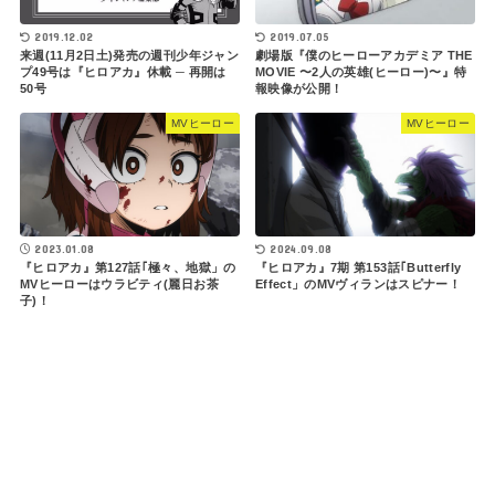
2019.07.05
2019.12.02
劇場版『僕のヒーローアカデミア THE
来週(11月2日土)発売の週刊少年ジャン
MOVIE 〜2人の英雄(ヒーロー)〜』特
プ49号は『ヒロアカ』休載 ─ 再開は
報映像が公開！
50号
MVヒーロー
MVヒーロー
2023.01.08
2024.09.08
『ヒロアカ』第127話｢極々、地獄」の
『ヒロアカ』7期 第153話｢Butterfly
MVヒーローはウラビティ(麗日お茶
Effect」のMVヴィランはスピナー！
子)！