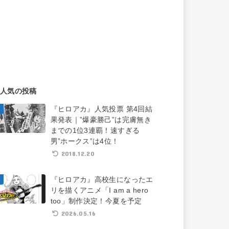
人気の投稿
『ヒロアカ』人気投票 第4回結
果発表｜”爆豪勝己”は完膚無き
までの1位3連覇！速すぎる
男”ホークス”は4位！
2018.12.20
『ヒロアカ』高校生になったエ
リを描くアニメ「I am a hero
too」制作決定！今夏を予定
2026.05.16