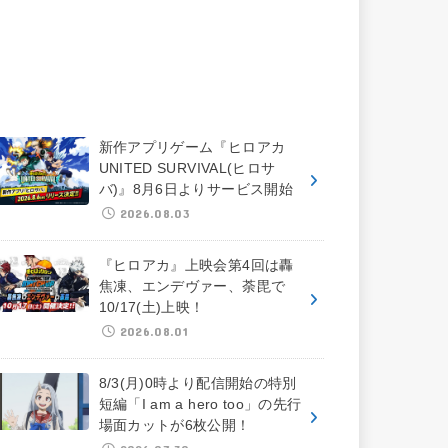
新作アプリゲーム『ヒロアカ
UNITED SURVIVAL(ヒロサ
バ)』8月6日よりサービス開始
2026.08.03
『ヒロアカ』上映会第4回は轟
焦凍、エンデヴァー、荼毘で
10/17(土)上映！
2026.08.01
8/3(月)0時より配信開始の特別
短編「I am a hero too」の先行
場面カットが6枚公開！