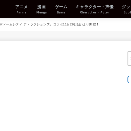
アニメ
漫画
ゲーム
キャラクター・声優
グッ
Anime
Manga
Game
Character・Actor
Goo
ドームシティ アトラクションズ』コラボ11月29日(金)より開催！