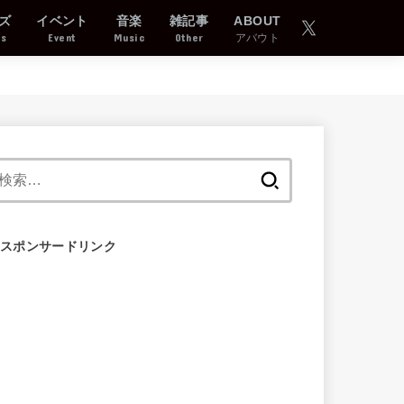
ズ
イベント
音楽
雑記事
ABOUT
ds
Event
Music
Other
アバウト
検
索:
スポンサードリンク