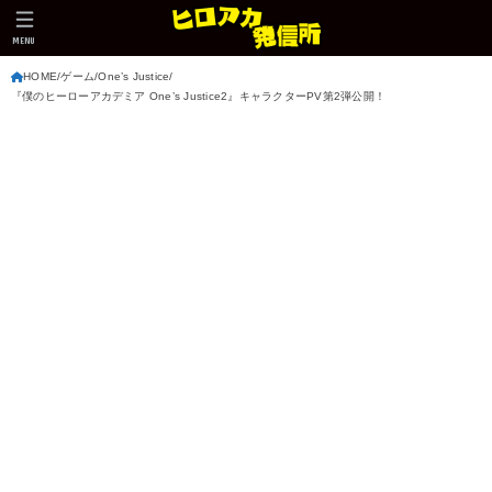
MENU
HOME
ゲーム
One’s Justice
『僕のヒーローアカデミア One’s Justice2』キャラクターPV第2弾公開！