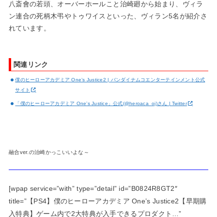
八斎會の若頭、オーバーホールこと治崎廻から始まり、ヴィラ
ン連合の死柄木弔やトゥワイスといった、ヴィラン5名が紹介さ
れています。
関連リンク
僕のヒーローアカデミア One’s Justice2 | バンダイナムコエンターテインメント公式
サイト
「僕のヒーローアカデミア One’s Justice」公式(@heroaca_oj)さん | Twitter
融合ver.の治崎かっこいいよな～
[wpap service=”with” type=”detail” id=”B0824R8GT2″
title=”【PS4】僕のヒーローアカデミア One’s Justice2【早期購
入特典】ゲーム内で2大特典が入手できるプロダクト…”