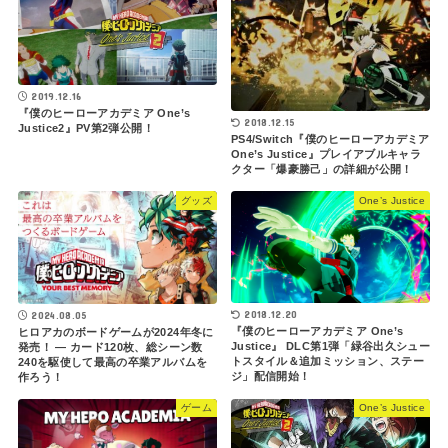
2019.12.16
『僕のヒーローアカデミア One’s
2018.12.15
Justice2』PV第2弾公開！
PS4/Switch『僕のヒーローアカデミア
One’s Justice』プレイアブルキャラ
クター「爆豪勝己」の詳細が公開！
グッズ
One’s Justice
2018.12.20
2024.08.05
『僕のヒーローアカデミア One’s
ヒロアカのボードゲームが2024年冬に
Justice』 DLC第1弾「緑谷出久シュー
発売！ ― カード120枚、総シーン数
トスタイル＆追加ミッション、ステー
240を駆使して最高の卒業アルバムを
ジ」配信開始！
作ろう！
ゲーム
One’s Justice