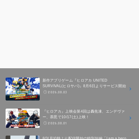
新作アプリゲーム『ヒロアカ UNITED
SURVIVAL(ヒロサバ)』8月6日よりサービス開始
2026.08.03
『ヒロアカ』上映会第4回は轟焦凍、エンデヴァ
ー、荼毘で10/17(土)上映！
2026.08.01
8/3(月)0時より配信開始の特別短編「I am a hero