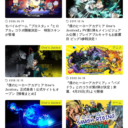
2019.12.16
2026.04.19
『僕のヒーローアカデミア One’s
モバイルゲーム『ブロスタ』×『ヒロ
Justice2』PV第1弾＆メインビジュア
アカ』コラボ開催決定― 特別スキン
ル公開｜プレイアブルキャラもお披露
が登場
目 ビッグ3参戦決定！
One’s Justice
アニメ
2022.04.18
2018.12.15
『僕のヒーローアカデミア』×『パズ
『僕のヒーローアカデミア One’s
ドラ』とのコラボ第2弾が決定｜来
Justice』正式発表！公式サイトもオ
週、4月25日(月)より開催
ープン【情報まとめ】
One’s Justice
ゲーム