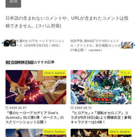
日本語の含まれないコメントや、URLが含まれたコメントは投
稿できません。(スパム対策)
今週のヒロアカ ヘッドラインニュ
次回予告 第84話｢デクVSジェント
ース（2020年2月22日～28日）
ル・クリミナル」先行場面カットが
27枚公開！（update）
RECOMMEND
One’s Justice
アニメ
2020.04.07
2022.08.13
『僕のヒーローアカデミア One’s
『ヒロアカ』×『逆転オセロニア』コ
Justice2』DLC第1弾「ホークス」の
ラボが8月19日(金)より開催決定｜参戦
スクリーンショット公開！
キャラクターは14体！
One’s Justice
One’s Justice