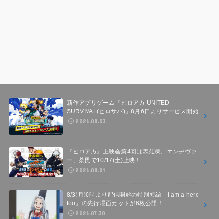
新作アプリゲーム『ヒロアカ UNITED
SURVIVAL(ヒロサバ)』8月6日よりサービス開始
2026.08.03
『ヒロアカ』上映会第4回は轟焦凍、エンデヴァ
ー、荼毘で10/17(土)上映！
2026.08.01
8/3(月)0時より配信開始の特別短編「I am a hero
too」の先行場面カットが6枚公開！
2026.07.30