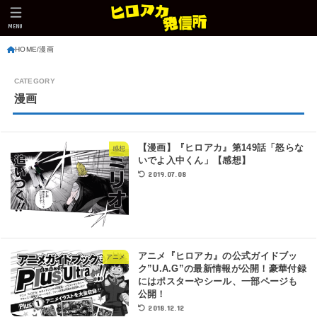
MENU
HOME
漫画
漫画
【漫画】『ヒロアカ』第149話「怒らな
感想
いでよ入中くん」【感想】
2019.07.08
アニメ『ヒロアカ』の公式ガイドブッ
アニメ
ク”U.A.G”の最新情報が公開！豪華付録
にはポスターやシール、一部ページも
公開！
2018.12.12