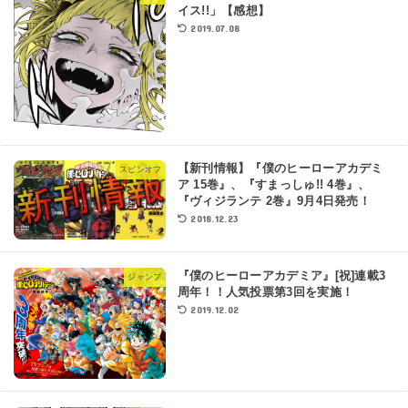
イス!!」【感想】
2019.07.08
【新刊情報】『僕のヒーローアカデミ
スピンオフ
ア 15巻』、『すまっしゅ!! 4巻』、
『ヴィジランテ 2巻』9月4日発売！
2018.12.23
『僕のヒーローアカデミア』[祝]連載3
ジャンプ
周年！！人気投票第3回を実施！
2019.12.02