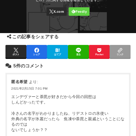
この記事をシェアする
ポスト
シェア
はてブ
送る
Pocket
リンク
5件のコメント
匿名希望
より:
2021年2月15日 7:01 PM
エンデヴァーと荼毘が好きだから今回の回想は
しんどかったです。
冷さんの名字がわかりましたね、リデストロの氷使い
外典の名字が氷叢だったら 焦凍や荼毘と親戚ということにな
るのでは
ないでしょうか？？