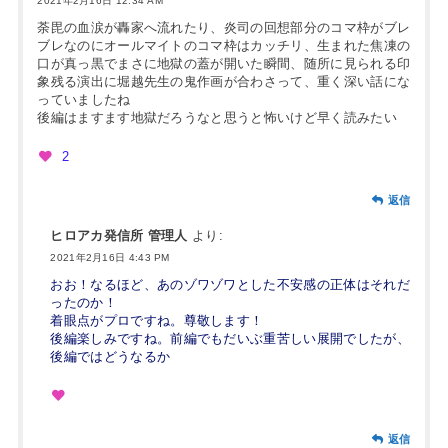
2021年2月16日 12:34 AM
荼毘の血涙が轟家へ流れたり、炎司の回想部分のコマ枠がブレ
ブレなのにオールマイトのコマ枠はカッチリ、生まれた焦凍の
口が真っ黒でまさに地獄の蓋が開いた瞬間、随所に見られる印
象残る演出に堀越先生の鬼作画が合わさって、重く深い話にな
っていましたね
後編はますます地獄だろうなと思うと怖いけど早く読みたい
2
返信
ヒロアカ発信所 管理人
より:
2021年2月16日 4:43 PM
おお！なるほど、あのゾワゾワとした不安感の正体はそれだ
ったのか！
着眼点がプロですね。尊敬します！
後編楽しみですね。前編でもだいぶ重苦しい展開でしたが、
後編ではどうなるか
返信