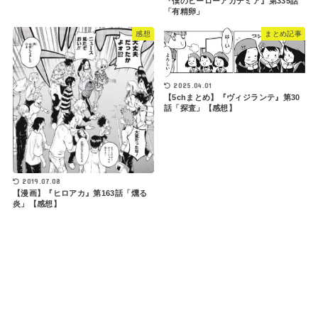
『僕のヒーローアカデミア』第335話
「有精卵」
感想
まとめ記事
2025.04.01
【5chまとめ】『ヴィジランテ』第30
話「探査」【感想】
2019.07.08
【漫画】『ヒロアカ』第163話「燻る
炎」【感想】