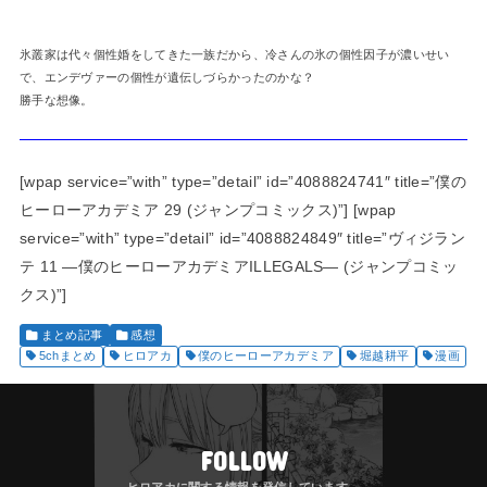
氷叢家は代々個性婚をしてきた一族だから、冷さんの氷の個性因子が濃いせい
で、エンデヴァーの個性が遺伝しづらかったのかな？
勝手な想像。
[wpap service=”with” type=”detail” id=”4088824741″ title=”僕の
ヒーローアカデミア 29 (ジャンプコミックス)”] [wpap
service=”with” type=”detail” id=”4088824849″ title=”ヴィジラン
テ 11 ―僕のヒーローアカデミアILLEGALS― (ジャンプコミッ
クス)”]
まとめ記事
感想
5chまとめ
ヒロアカ
僕のヒーローアカデミア
堀越耕平
漫画
FOLLOW