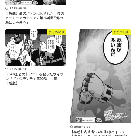
2022.08.29
【感想】命のバトンは託された『僕の
ヒーローアカデミア』第364話「何の
為に力を使う」
まとめ記事
まとめ記事
2025.04.01
【5chまとめ】フードを被ったヴィラ
ン『ヴィジランテ』第90話「共闘」
【感想】
2021.12.02
【感想】内通者ついに動き出す…？