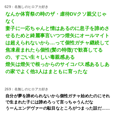
629
: 名無しのヒロアカ好き
なんか体育祭の時のザ・虐待DVクソ親父じゃ
なく
妻子に一応ちゃんと情はあるのに息子を諦めさ
せるためと綺麗事言いつつ燈矢にオールマイト
は超えられないから…って個性ガチャ継続して
焦凍産まれたら個性(髪の特徴)で歓喜してる
の、すごい生々しい毒親感ある
燈矢は燈矢で根っからのサイコパス感あるしあ
の家でよく他3人はまともに育ったな
269
: 名無しのヒロアカ好き
自分が夢を諦められないから個性ガチャ始めたのにそれ
で生まれた子には諦めろって言っちゃうんだな
うーんエンデヴァーの駄目なところがつまった話だ……