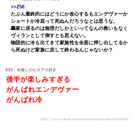
>>256
たぶん最終的にはどうにか改心するもエンデヴァーか
ショートか冷庇って死ぬんだろうなとは思うな。
轟家に戻るのは無理だしかといってなんの救いもなく
ヴィランとして倒すとも思えない。
物語的に冷も出てきて家族性を全面に押し出してるか
ら死ぬけど家族に戻して終わるんじゃないか？
630
: 名無しのヒロアカ好き
後半が楽しみすぎる
がんばれエンデヴァー
がんばれ冷
引用元：https://matsuri.5ch.net/test/read.cgi/wcomic/1612787900/