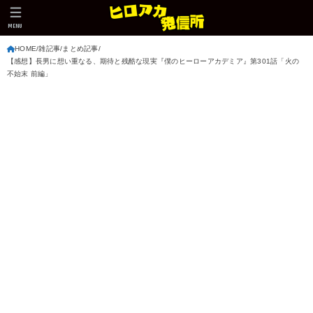
MENU
HOME
雑記事
まとめ記事
【感想】長男に想い重なる、期待と残酷な現実『僕のヒーローアカデミア』第301話「火の
不始末 前編」