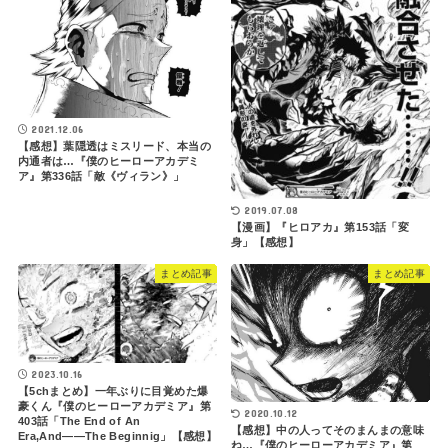
2021.12.06
【感想】葉隠透はミスリード、本当の
内通者は…『僕のヒーローアカデミ
ア』第336話「敵《ヴィラン》」
2019.07.08
【漫画】『ヒロアカ』第153話「変
身」【感想】
まとめ記事
まとめ記事
2023.10.16
【5chまとめ】一年ぶりに目覚めた爆
豪くん『僕のヒーローアカデミア』第
2020.10.12
403話「The End of An
【感想】中の人ってそのまんまの意味
Era,And――The Beginnig」【感想】
ね…『僕のヒーローアカデミア』第