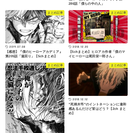
286話「僕らの中の人」
まとめ記事
まとめ記事
2019.07.08
2018.12.20
【感想】『僕のヒーローアカデミア』
【5chまとめ】ヒロアカ作者「僕のマ
第205話「遠回り」【5chまとめ】
イヒーローは尾田栄一郎さん」
まとめ記事
まとめ記事
2018.12.12
”死柄木弔”のイントネーションに違和
感あるんだけど皆はどう？【2ch まと
め】