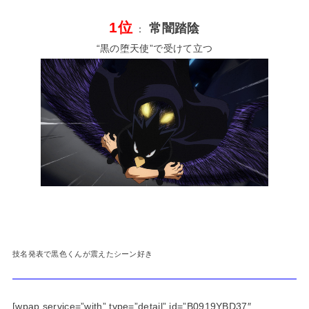
1位
常闇踏陰
：
“黒の堕天使”で受けて立つ
技名発表で黒色くんが震えたシーン好き
[wpap service=”with” type=”detail” id=”B0919YBD37″