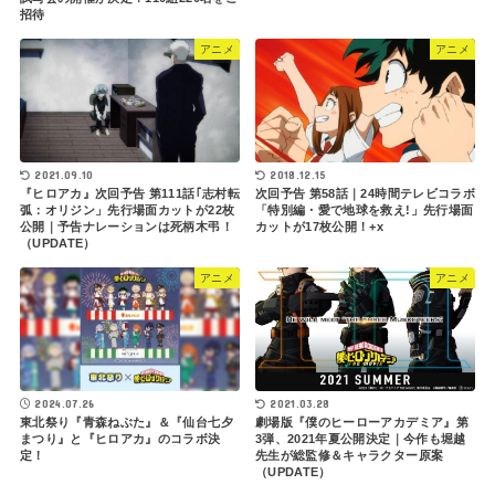
招待
アニメ
アニメ
2021.09.10
2018.12.15
『ヒロアカ』次回予告 第111話｢志村転
次回予告 第58話｜24時間テレビコラボ
弧：オリジン」先行場面カットが22枚
「特別編・愛で地球を救え!」先行場面
公開｜予告ナレーションは死柄木弔！
カットが17枚公開！+x
（UPDATE）
アニメ
アニメ
2021.03.28
2024.07.26
劇場版『僕のヒーローアカデミア』第
東北祭り『青森ねぶた』＆『仙台七夕
3弾、2021年夏公開決定｜今作も堀越
まつり』と『ヒロアカ』のコラボ決
先生が総監修＆キャラクター原案
定！
（UPDATE）