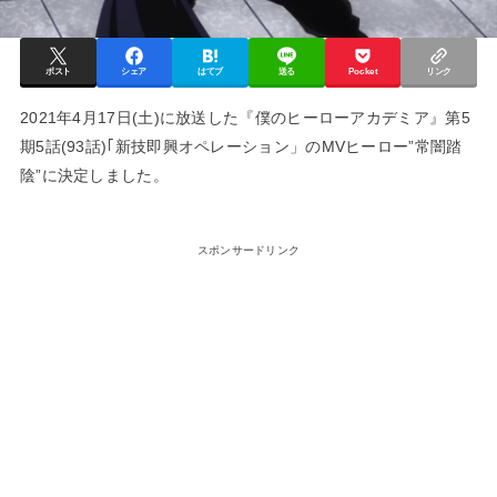
ポスト
シェア
はてブ
送る
Pocket
リンク
2021年4月17日(土)に放送した『僕のヒーローアカデミア』第5
期5話(93話)｢新技即興オペレーション」のMVヒーロー”常闇踏
陰”に決定しました。
スポンサードリンク