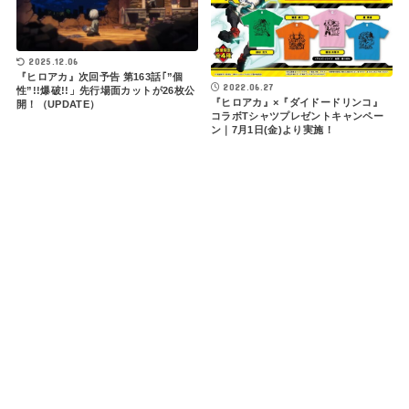
2025.12.06
『ヒロアカ』次回予告 第163話｢”個
2022.06.27
性”!!爆破!!」先行場面カットが26枚公
『ヒロアカ』×『ダイドードリンコ』
開！（UPDATE）
コラボTシャツプレゼントキャンペー
ン｜7月1日(金)より実施！