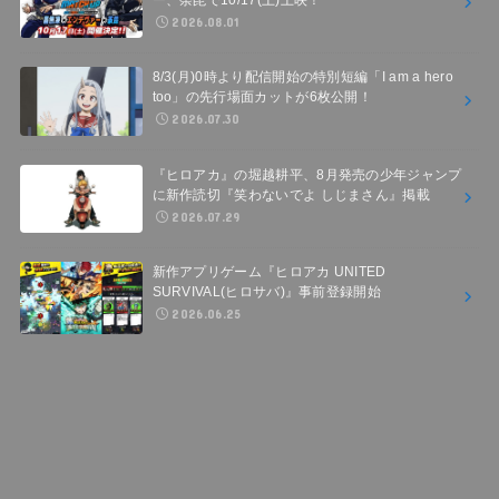
2026.08.01
8/3(月)0時より配信開始の特別短編「I am a hero
too」の先行場面カットが6枚公開！
2026.07.30
『ヒロアカ』の堀越耕平、8月発売の少年ジャンプ
に新作読切『笑わないでよ しじまさん』掲載
2026.07.29
新作アプリゲーム『ヒロアカ UNITED
SURVIVAL(ヒロサバ)』事前登録開始
2026.06.25