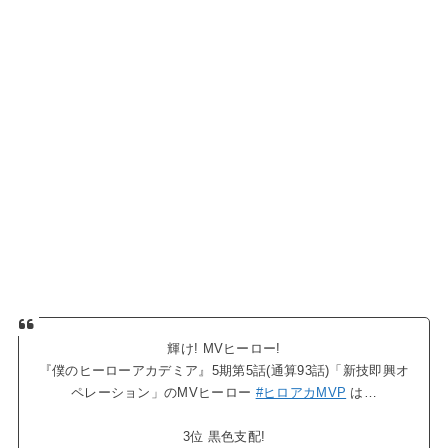
輝け! MVヒーロー!
『僕のヒーローアカデミア』5期第5話(通算93話)「新技即興オ
ペレーション」のMVヒーロー
#ヒロアカMVP
は…
3位 黒色支配!