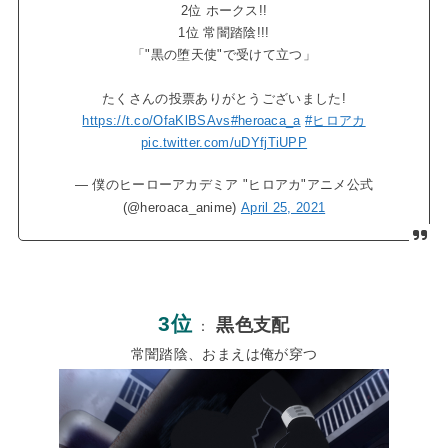
2位 ホークス!!
1位 常闇踏陰!!!
「"黒の堕天使"で受けて立つ」
たくさんの投票ありがとうございました!
https://t.co/OfaKlBSAvs
#heroaca_a
#ヒロアカ
pic.twitter.com/uDYfjTiUPP
— 僕のヒーローアカデミア "ヒロアカ"アニメ公式
(@heroaca_anime)
April 25, 2021
3位
黒色支配
：
常闇踏陰、おまえは俺が穿つ