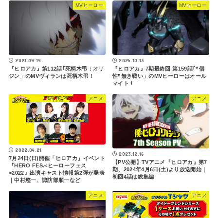
MVヒーロー
MVヒーロー
2021.09.19
2024.10.13
『ヒロアカ』第112話｢死柄木弔：オリ
『ヒロアカ』7期最終回 第159話｢”個
ジン」のMVヴィランは死柄木弔！
性”無き戦い」のMVヒーローはオール
マイト！
アニメ
アニメ
2022.04.21
2023.12.16
7月24日(日)開催「ヒロアカ」イベント
【PV公開】TVアニメ『ヒロアカ』第7
『HERO FES.<ヒーローフェス
期、2024年4月6日(土)より放送開始｜
>2022』出演キャスト情報第2弾が発表
初回4話は総集編
｜中村悠一、諏訪部順一など
アニメ
アニメ