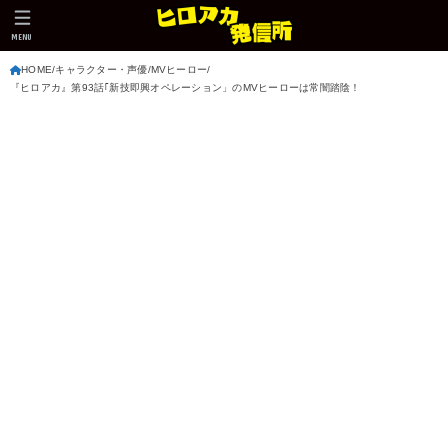
MENU
HOME
キャラクター・声優
MVヒーロー
『ヒロアカ』第93話｢新技即興オペレーション」のMVヒーローは常闇踏陰！