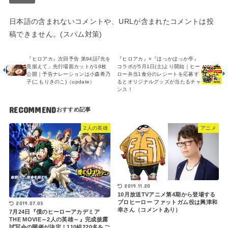
日本語の含まれないコメントや、URLが含まれたコメントは投
稿できません。(スパム対策)
『ヒロアカ』次回予告 第94話｢先を
『ヒロアカ』×『ほっかほっか亭』
見据えて」先行場面カットが18枚
コラボが5月1日(土)より開始｜ヒー
公開｜予告ナレーションは小森希乃
ロー弁当1食分のレシートを応募す
子(こもりきのこ)（update）
るとオリジナルグッズが当たるチャ
ンス！
RECOMMEND
2人の英雄
アニメ
2019.11.20
10月放送TVアニメ第4期から登場する
プロヒーロー ファットガム役は興津和
2019.07.05
幸さん（コメントあり）
7月24日『僕のヒーローアカデミア
THE MOVIE～2人の英雄～』完成披露
試写会の開催が決定！110組220名をご