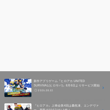
新作アプリゲーム『ヒロアカ UNITED
SURVIVAL(ヒロサバ)』8月6日よりサービス開始
2026.08.03
『ヒロアカ』上映会第4回は轟焦凍、エンデヴァ
ー、荼毘で10/17(土)上映！