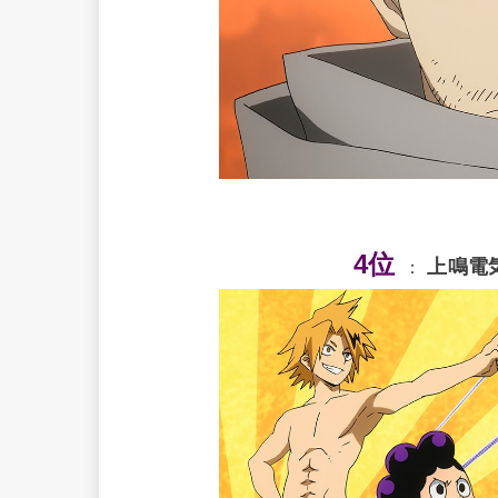
4位
上鳴電
：