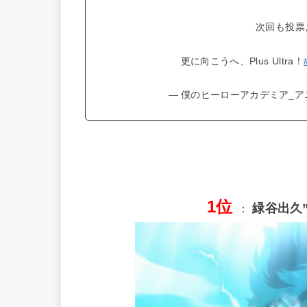
次回も投票
更に向こうへ、Plus Ultra！
— 僕のヒーローアカデミア_アニメ公
1位
緑谷出久
：