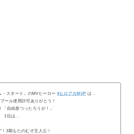
ーム・スタート」のMVヒーロー
#ヒロアカMVP
は…
！プール使用許可ありがとう！
！「自由形つったろうが！」
1位は…
ク"！3期もたのむぞ主人公！