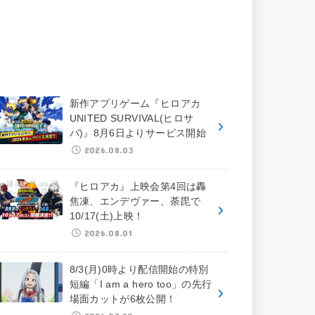
新作アプリゲーム『ヒロアカ
UNITED SURVIVAL(ヒロサ
バ)』8月6日よりサービス開始
2026.08.03
『ヒロアカ』上映会第4回は轟
焦凍、エンデヴァー、荼毘で
10/17(土)上映！
2026.08.01
8/3(月)0時より配信開始の特別
短編「I am a hero too」の先行
場面カットが6枚公開！