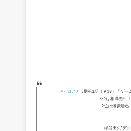
#ヒロアカ
3期第1話（＃39）「ゲ
3位は相澤先生
2位は爆豪勝己
緑谷出久"デ