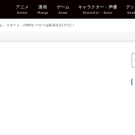
アニメ
漫画
ゲーム
キャラクター・声優
グッ
Anime
Manga
Game
Character・Actor
Goo
ム・スタート」のMVヒーローは緑谷出久(デク)！