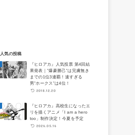
人気の投稿
『ヒロアカ』人気投票 第4回結
果発表｜”爆豪勝己”は完膚無き
までの1位3連覇！速すぎる
男”ホークス”は4位！
2018.12.20
『ヒロアカ』高校生になったエ
リを描くアニメ「I am a hero
too」制作決定！今夏を予定
2026.05.16