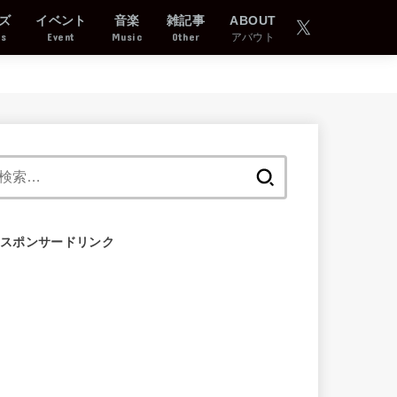
ズ
イベント
音楽
雑記事
ABOUT
ds
Event
Music
Other
アバウト
検
索:
スポンサードリンク