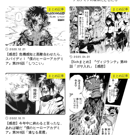
まとめ記事
まとめ記事
2020.12.21
【感想】危機感知と黒鞭合わせたら、
2025.04.01
スパイディ！『僕のヒーローアカデミ
【5chまとめ】『ヴィジランテ』第49
ア』第295話「しつこい」
話「ガサ入れ」【感想】
まとめ記事
まとめ記事
2022.10.11
【感想】今年中に終わると言ったな、
あれは嘘だ『僕のヒーローアカデミ
ア』第369話「連なる星霜」