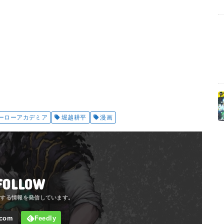
ーローアカデミア
堀越耕平
漫画
FOLLOW