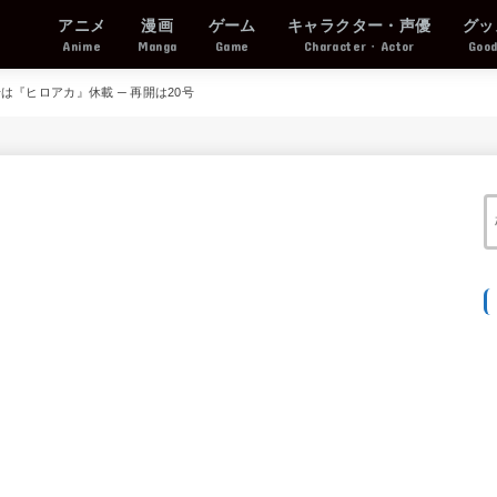
アニメ
漫画
ゲーム
キャラクター・声優
グッ
Anime
Manga
Game
Character・Actor
Goo
号は『ヒロアカ』休載 ─ 再開は20号