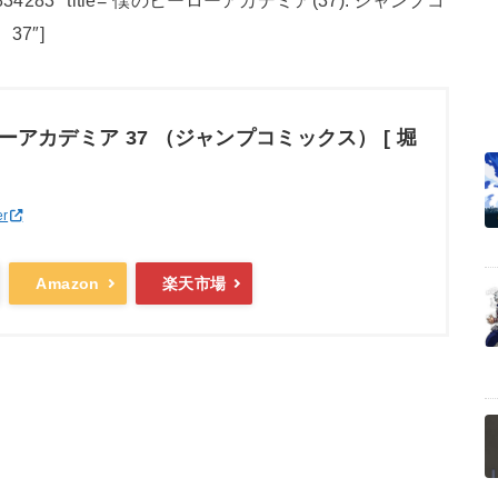
id=”4088834283″ title=”僕のヒーローアカデミア(37): ジャンプコ
37″]
アカデミア 37 （ジャンプコミックス） [ 堀
er
Amazon
楽天市場