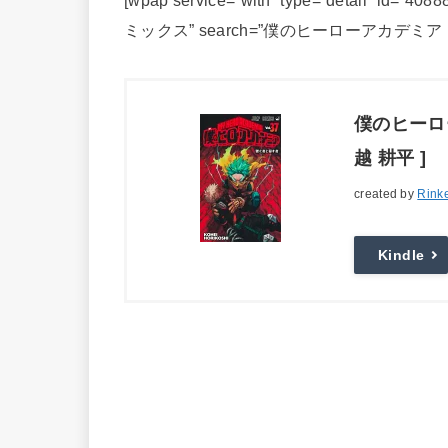
[wpap service=”with” type=”detail” 
ミックス” search=”僕のヒーローアカデミア 
僕のヒーロー
越 耕平 ]
created by
Rink
Kindle