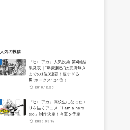
人気の投稿
『ヒロアカ』人気投票 第4回結
果発表｜”爆豪勝己”は完膚無き
までの1位3連覇！速すぎる
男”ホークス”は4位！
2018.12.20
『ヒロアカ』高校生になったエ
リを描くアニメ「I am a hero
too」制作決定！今夏を予定
2026.05.16