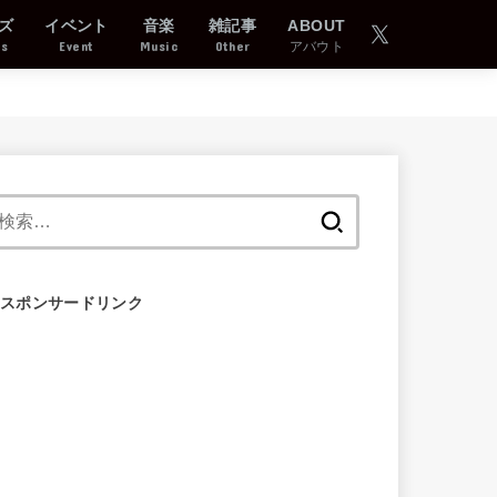
ズ
イベント
音楽
雑記事
ABOUT
ds
Event
Music
Other
アバウト
検
索:
スポンサードリンク