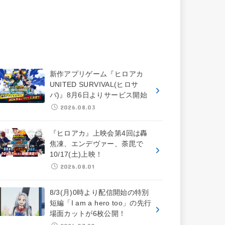
新作アプリゲーム『ヒロアカ
UNITED SURVIVAL(ヒロサ
バ)』8月6日よりサービス開始
2026.08.03
『ヒロアカ』上映会第4回は轟
焦凍、エンデヴァー、荼毘で
10/17(土)上映！
2026.08.01
8/3(月)0時より配信開始の特別
短編「I am a hero too」の先行
場面カットが6枚公開！