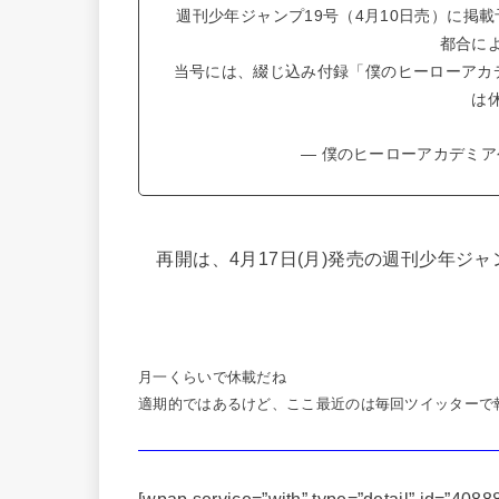
週刊少年ジャンプ19号（4月10日売）に掲
都合に
当号には、綴じ込み付録「僕のヒーローアカ
は
— 僕のヒーローアカデミア公式 
再開は、4月17日(月)発売の週刊少年ジャ
月一くらいで休載だね
適期的ではあるけど、ここ最近のは毎回ツイッターで