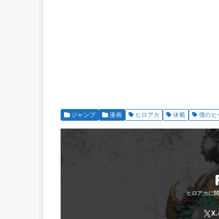
ジャンプ
漫画
ヒロアカ
休載
僕のヒ