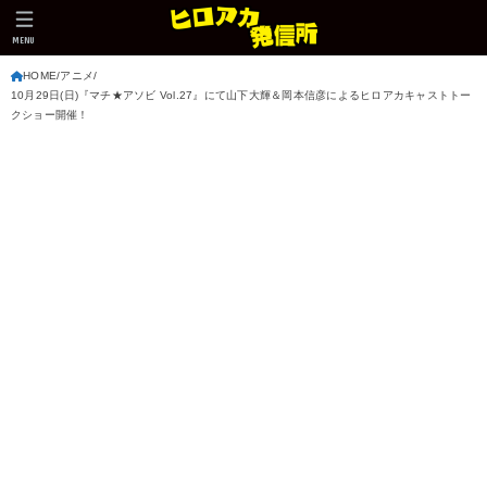
MENU
HOME
アニメ
10月29日(日)『マチ★アソビ Vol.27』にて山下大輝＆岡本信彦によるヒロアカキャストトー
クショー開催！