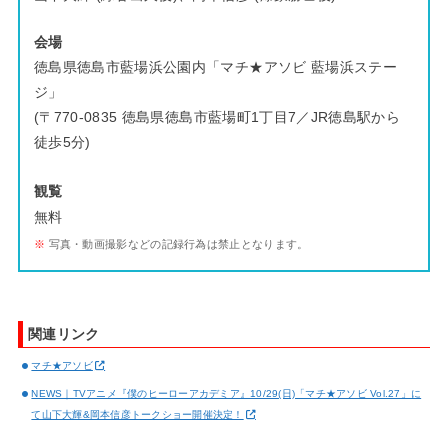
会場
徳島県徳島市藍場浜公園内「マチ★アソビ 藍場浜ステー
ジ」
(〒770-0835 徳島県徳島市藍場町1丁目7／JR徳島駅から
徒歩5分)
観覧
無料
※
写真・動画撮影などの記録行為は禁止となります。
関連リンク
マチ★アソビ
NEWS｜TVアニメ『僕のヒーローアカデミア』10/29(日)「マチ★アソビ Vol.27」に
て山下大輝&岡本信彦トークショー開催決定！