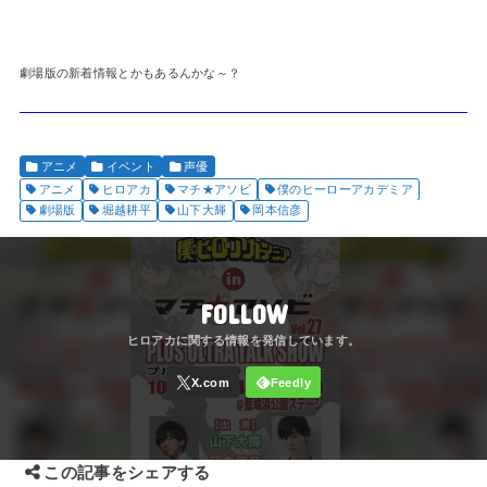
劇場版の新着情報とかもあるんかな～？
アニメ
イベント
声優
アニメ
ヒロアカ
マチ★アソビ
僕のヒーローアカデミア
劇場版
堀越耕平
山下大輝
岡本信彦
FOLLOW
この記事をシェアする