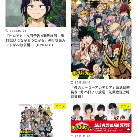
2023.03.25
『ヒロアカ』次回予告 6期最終回・第
138話｢つながるつながる」先行場面カ
ットが22枚公開！（UPDATE）
2018.12.10
『僕のヒーローアカデミア』放送日時
発表 3月25日より放送、初回放送は特
別番組！
アニメ
アニメ
2019.11.20