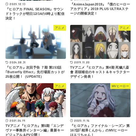
2025.12.13
『AnimeJapan2019』『僕のヒーロー
アカデミア』2019 PLUS ULTRAステ
『ヒロアカ FINAL SEASON』サウン
ージの開催決定！
ドトラックが明日12/14の0時より配信
決定！
アニメ
アニメ
2024.08.31
2019.11.20
『ヒロアカ』次回予告 ７期 第153話
TVアニメ『ヒロアカ』第4期 死穢八斎
｢Butterfly Effect」先行場面カットが
會 若頭補佐のキャスト＆キャラクター
25枚公開！（UPDATE）
デザイン発表！
アニメ
MVヒーロー
2021.06.19
2025.11.16
TVアニメ『ヒロアカ』第5期「エンデ
『ヒロアカ』ファイナル・シーズン 第
ヴァー事務所インターン編」最新キー
167話｢相澤くんから」のMVヒーロー
ビジュアル＆PV公開！
はエリちゃん！