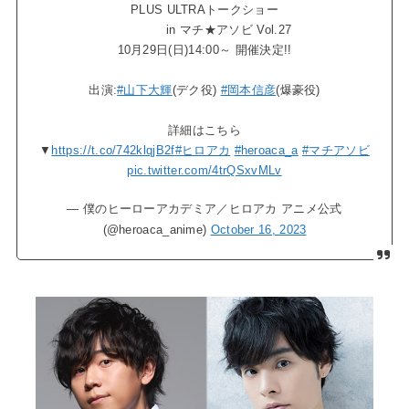
PLUS ULTRAトークショー
in マチ★アソビ Vol.27
10月29日(日)14:00～ 開催決定!!
出演:
#山下大輝
(デク役)
#岡本信彦
(爆豪役)
詳細はこちら
▼
https://t.co/742klqjB2f
#ヒロアカ
#heroaca_a
#マチアソビ
pic.twitter.com/4trQSxvMLv
— 僕のヒーローアカデミア／ヒロアカ アニメ公式
(@heroaca_anime)
October 16, 2023