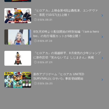
『ヒロアカ』上映会第4回は轟焦凍、エンデヴァ
ー、荼毘で10/17(土)上映！
2026.08.01
8/3(月)0時より配信開始の特別短編「I am a hero
too」の先行場面カットが6枚公開！
2026.07.30
『ヒロアカ』の堀越耕平、8月発売の少年ジャンプ
に新作読切『笑わないでよ しじまさん』掲載
2026.07.29
新作アプリゲーム『ヒロアカ UNITED
SURVIVAL(ヒロサバ)』事前登録開始
2026.06.25