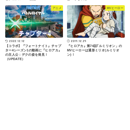
アニメ
MVヒーロー
2022.12.12
2019.12.29
【コラボ】『フォートナイト』チャプ
『ヒロアカ』第74話｢ルミリオン」の
ター4シーズン1の動画に『ヒロアカ』
MVヒーローは通形ミリオ(ルミリオ
の主人公：デクの姿を発見！
ン)！
（UPDATE）