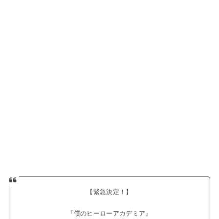
【緊急決定！】
『僕のヒーローアカデミア』