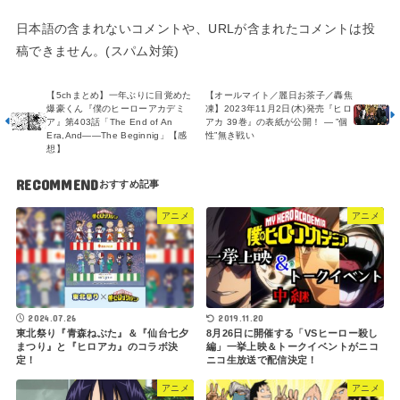
日本語の含まれないコメントや、URLが含まれたコメントは投
稿できません。(スパム対策)
【5chまとめ】一年ぶりに目覚めた
【オールマイト／麗日お茶子／轟焦
爆豪くん『僕のヒーローアカデミ
凍】2023年11月2日(木)発売『ヒロ
ア』第403話「The End of An
アカ 39巻』の表紙が公開！ ― ”個
Era,And――The Beginnig」【感
性”無き戦い
想】
RECOMMEND
アニメ
アニメ
2024.07.26
2019.11.20
東北祭り『青森ねぶた』＆『仙台七夕
8月26日に開催する「VSヒーロー殺し
まつり』と『ヒロアカ』のコラボ決
編」一挙上映＆トークイベントがニコ
定！
ニコ生放送で配信決定！
アニメ
アニメ