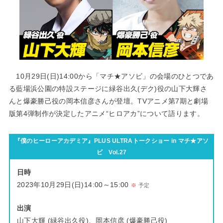
10月29日(日)14:00から「マチ★アソビ」の会場のひとつであ
る藍場浜公園の特設ステージに緑谷出久(デク)役の山下大輝さ
んと爆豪勝己役の岡本信彦さんが登壇。TVアニメ第7期と劇場
版第4弾制作が決定したアニメ“ヒロアカ”について語ります。
『僕のヒーローアカデミア』PLUS ULTRAトークショー in マチ★アソ
ビ Vol.27
日時
2023年10月29日(日)14:00～15:00
※
予定
出演
山下大輝 (緑谷出久役)、岡本信彦 (爆豪勝己役)