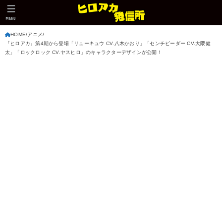
MENU
HOME
アニメ
『ヒロアカ』第4期から登場「リューキュウ CV.八木かおり」「センチピーダー CV.大隈健
太」「ロックロック CV.ヤスヒロ」のキャラクターデザインが公開！