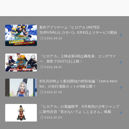
新作アプリゲーム『ヒロアカ UNITED
SURVIVAL(ヒロサバ)』8月6日よりサービス開始
2026.08.03
『ヒロアカ』上映会第4回は轟焦凍、エンデヴァ
ー、荼毘で10/17(土)上映！
2026.08.01
8/3(月)0時より配信開始の特別短編「I am a hero
too」の先行場面カットが6枚公開！
2026.07.30
『ヒロアカ』の堀越耕平、8月発売の少年ジャンプ
に新作読切『笑わないでよ しじまさん』掲載
2026.07.29