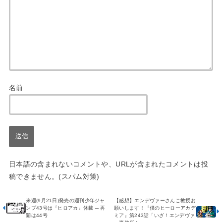
名前
日本語の含まれないコメントや、URLが含まれたコメントは投
稿できません。(スパム対策)
来週(9月21日)発売の週刊少年ジャ
【感想】エンデヴァーさんご教授お
ンプ43号は『ヒロアカ』休載 ─ 再
願いします！『僕のヒーローアカデ
開は44号
ミア』第243話「いざ！エンデヴァ