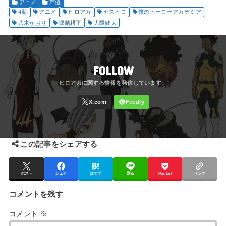
アニメ
声優
4期
アニメ
ヒロアカ
ヤスヒロ
僕のヒーローアカデミア
八木かおり
堀越耕平
大隈健太
FOLLOW
この記事をシェアする
ポスト
シェア
はてブ
送る
Pocket
リンク
コメントを残す
コメント
※