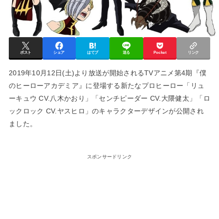
ポスト
シェア
はてブ
送る
Pocket
リンク
2019年10月12日(土)より放送が開始されるTVアニメ第4期『僕
のヒーローアカデミア』に登場する新たなプロヒーロー「リュ
ーキュウ CV.八木かおり」「センチピーダー CV.大隈健太」「ロ
ックロック CV.ヤスヒロ」のキャラクターデザインが公開され
ました。
スポンサードリンク