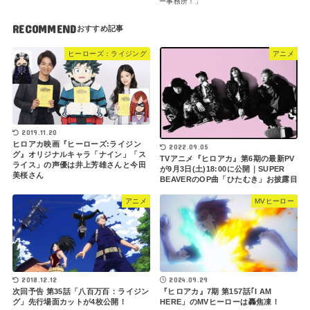
ー事務所！」
RECOMMEND
ヒーローズ：ライジング
アニメ
2019.11.20
ヒロアカ映画『ヒーローズ:ライジン
2022.09.05
グ』オリジナルキャラ「ナイン」「ス
TVアニメ『ヒロアカ』第6期の最新PV
ライス」の声優は井上芳雄さんと今田
が9月3日(土)18:00に公開｜SUPER
美桜さん
BEAVERのOP曲「ひたむき」お披露目
アニメ
MVヒーロー
2024.09.29
2018.12.12
『ヒロアカ』7期 第157話｢I AM
次回予告 第35話「八百万百：ライジン
HERE」のMVヒーローは轟焦凍！
グ」先行場面カットが4枚公開！