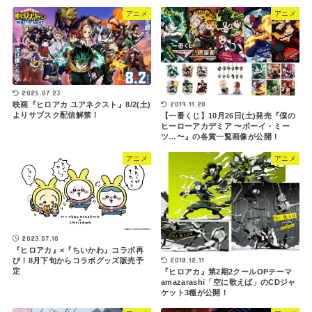
アニメ
アニメ
2025.07.23
2019.11.20
映画『ヒロアカ ユアネクスト』8/2(土)
よりサブスク配信解禁！
【一番くじ】10月26日(土)発売『僕の
ヒーローアカデミア 〜ボーイ・ミー
ツ…〜』の各賞一覧画像が公開！
アニメ
アニメ
2023.07.10
『ヒロアカ』×『ちいかわ』コラボ再
2018.12.11
び！8月下旬からコラボグッズ販売予
定
『ヒロアカ』第2期2クールOPテーマ
amazarashi「空に歌えば」のCDジャ
ケット3種が公開！