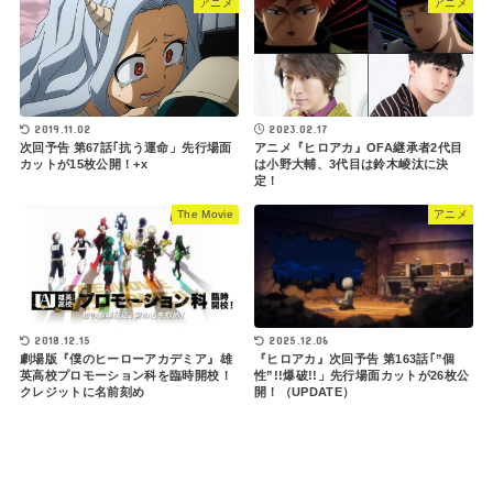
アニメ
アニメ
2023.02.17
2019.11.02
アニメ『ヒロアカ』OFA継承者2代目
次回予告 第67話｢抗う運命」先行場面
は小野大輔、3代目は鈴木崚汰に決
カットが15枚公開！+x
定！
The Movie
アニメ
2025.12.06
2018.12.15
『ヒロアカ』次回予告 第163話｢”個
劇場版『僕のヒーローアカデミア』雄
性”!!爆破!!」先行場面カットが26枚公
英高校プロモーション科を臨時開校！
開！（UPDATE）
クレジットに名前刻め