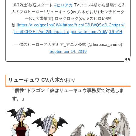
10/12(土)放送スタート
#ヒロアカ
TVアニメ4期から登場する3
人のプロヒーロー! リューキュウ(cv.八木かおり) センチピーダ
ー(cv.大隈健太) ロックロック(cv.ヤスヒロ)が解
禁!!
https://t.co/gzcJppCW4i
https://t.co/C3UWQSc2LC
https://
t.co/0CRXEL7vm2
#heroaca_a
pic.twitter.com/YdWj0JtbYH
— 僕のヒーローアカデミア_アニメ公式 (@heroaca_anime)
September 14, 2019
リューキュウ CV.八木かおり
”個性”ドラゴン「彼はリューキュウ事務所で対処しま
す。」