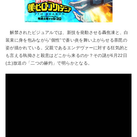
解禁されたビジュアルでは、新技を発動させる轟焦凍と、白
装束に身を包みながら“個性”で蒼い炎を舞い上がらせる荼毘の
姿が描かれている。父親であるエンデヴァーに対する狂気的と
も言える執拗さと殺意はどこから来るのか？その謎が6月22日
(土)放送の「二つの赫灼」で明らかとなる。