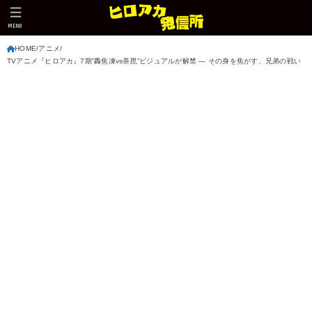
MENU
HOME
アニメ
TVアニメ『ヒロアカ』7期”轟焦凍vs荼毘”ビジュアルが解禁 ― その身を焦がす、兄弟の戦い