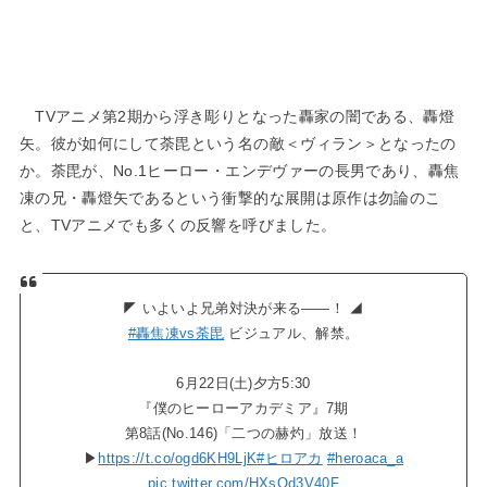
TVアニメ第2期から浮き彫りとなった轟家の闇である、轟燈
矢。彼が如何にして荼毘という名の敵＜ヴィラン＞となったの
か。荼毘が、No.1ヒーロー・エンデヴァーの長男であり、轟焦
凍の兄・轟燈矢であるという衝撃的な展開は原作は勿論のこ
と、TVアニメでも多くの反響を呼びました。
◤ いよいよ兄弟対決が来る――！ ◢
#轟焦凍vs荼毘
ビジュアル、解禁。
6月22日(土)夕方5:30
『僕のヒーローアカデミア』7期
第8話(No.146)「二つの赫灼」放送！
▶
https://t.co/ogd6KH9LjK
#ヒロアカ
#heroaca_a
pic.twitter.com/HXsOd3V40F