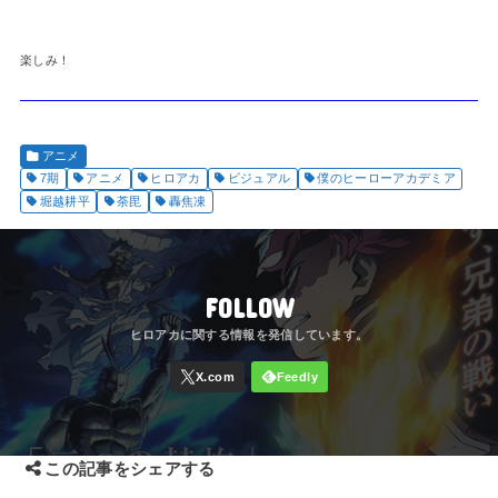
楽しみ！
アニメ
7期
アニメ
ヒロアカ
ビジュアル
僕のヒーローアカデミア
堀越耕平
荼毘
轟焦凍
FOLLOW
この記事をシェアする