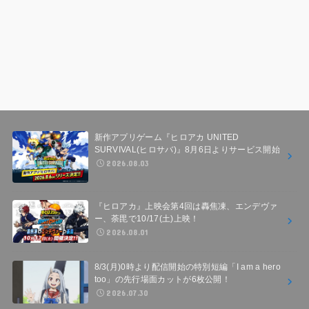
新作アプリゲーム『ヒロアカ UNITED
SURVIVAL(ヒロサバ)』8月6日よりサービス開始
2026.08.03
『ヒロアカ』上映会第4回は轟焦凍、エンデヴァ
ー、荼毘で10/17(土)上映！
2026.08.01
8/3(月)0時より配信開始の特別短編「I am a hero
too」の先行場面カットが6枚公開！
2026.07.30