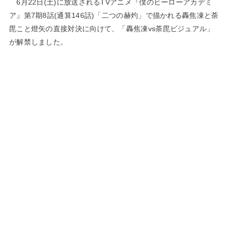
6月22日(土)に放送されるTVアニメ『僕のヒーローアカデミ
ア』第7期8話(通算146話)「二つの赫灼」で描かれる轟焦凍と荼
毘こと燈矢の直接対決に向けて、「轟焦凍vs荼毘ビジュアル」
が解禁しました。