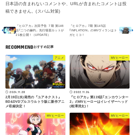
日本語の含まれないコメントや、URLが含まれたコメントは投
稿できません。(スパム対策)
『ヒロアカ』次回予告 ７期 第146
『ヒロアカ』7期 第145話
話｢二つの赫灼」先行場面カットが
｢INFLATION」のMVヴィランはト
21枚公開！（UPDATE）
ガヒミコ！
RECOMMEND
アニメ
MVヒーロー
2022.11.06
2024.11.28
『ヒロアカ』第119話｢エンカウンター
2月19日(水)発売の『ユアネクスト』
2」のMVヒーローはイレイザーヘッド
BD&DVDプルスウルトラ版に新作アニ
(相澤消太)！
メ収録決定！
MVヒーロー
MVヒーロー