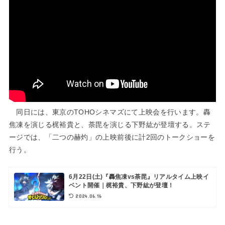
同日には、東京のTOHOシネマズにて上映会を行います。轟
焦凍を演じる梶裕貴と、荼毘を演じる下野紘が登壇する。ステ
ージでは、「二つの赫灼」の上映前後に計2回のトークショーを
行う。
6月22日(土)『轟焦凍vs荼毘』リアルタイム上映イ
ベント開催｜梶裕貴、下野紘が登壇！
2024.06.16