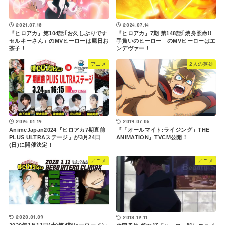
2021.07.18
2024.07.14
『ヒロアカ』第104話｢お久しぶりです
『ヒロアカ』7期 第148話｢焼身照命!!
セルキーさん」のMVヒーローは麗日お
手負いのヒーロー」のMVヒーローはエ
茶子！
ンデヴァー！
アニメ
2人の英雄
2019.07.05
2024.01.19
『「オールマイト:ライジング」THE
AnimeJapan2024『ヒロアカ7期直前
ANIMATION』TVCM公開！
PLUS ULTRAステージ』が3月24日
(日)に開催決定！
アニメ
アニメ
2020.01.09
2018.12.11