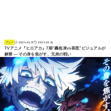
2024.06.15
2024.06.16
アニメ
TVアニメ『ヒロアカ』7期”轟焦凍vs荼毘”ビジュアルが
解禁 ― その身を焦がす、兄弟の戦い