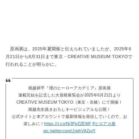
原画展は、2025年夏開催と伝えられていましたが、2025年6
月21日から8月31日まで東京・CREATIVE MUSEUM TOKYOで
行われることが明らかに。
堀越耕平『僕のヒーローアカデミア』原画展
連載完結を記念した大規模展覧会が2025年6月21日より
CREATIVE MUSEUM TOKYO（東京・京橋）にて開催！
堀越先生描きおろしキービジュアルも公開！
公式サイトと本アカウントで最新情報を発信していくので、お
楽しみに！
https://t.co/Nj3PgZ2EMF
#ヒロアカ展
pic.twitter.com/JnphVAZurY