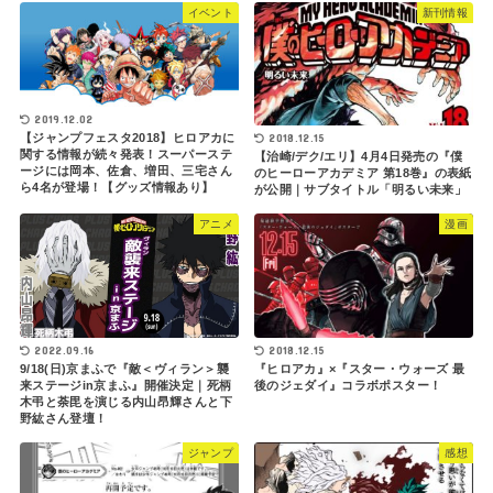
イベント
新刊情報
2019.12.02
【ジャンプフェスタ2018】ヒロアカに
2018.12.15
関する情報が続々発表！スーパーステ
【治崎/デク/エリ】4月4日発売の『僕
ージには岡本、佐倉、増田、三宅さん
のヒーローアカデミア 第18巻』の表紙
ら4名が登場！【グッズ情報あり】
が公開｜サブタイトル「明るい未来」
アニメ
漫画
2018.12.15
2022.09.16
『ヒロアカ』×『スター・ウォーズ 最
9/18(日)京まふで『敵＜ヴィラン＞襲
後のジェダイ』コラボポスター！
来ステージin京まふ』開催決定｜死柄
木弔と荼毘を演じる内山昂輝さんと下
野紘さん登壇！
ジャンプ
感想