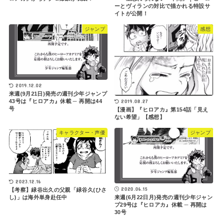
ーとヴィランの対比で描かれる特設サ
イトが公開！
ジャンプ
感想
2019.12.02
来週(9月21日)発売の週刊少年ジャンプ
2019.08.27
43号は『ヒロアカ』休載 ─ 再開は44
号
【漫画】『ヒロアカ』第154話「見え
ない希望」【感想】
キャラクター・声優
ジャンプ
2023.12.16
2020.06.15
【考察】緑谷出久の父親「緑谷久(ひさ
し)」は海外単身赴任中
来週(6月22日月)発売の週刊少年ジャン
プ29号は『ヒロアカ』休載 ─ 再開は
30号