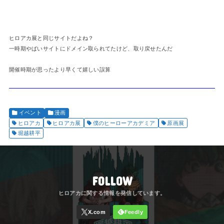
ヒロアカ展と同じサイトだよね？
一時期やばいサイトにドメイン取られてたけど、取り戻せたんだ
開催時期が思ったより早くて嬉しい誤算
イベント
漫画
ヒロアカ
ヒロアカ展
僕のヒーローアカデミア
原画展
堀越耕平
FOLLOW