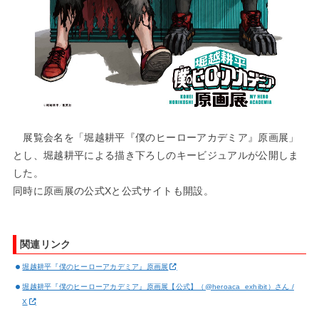
展覧会名を「堀越耕平『僕のヒーローアカデミア』原画展」
とし、堀越耕平による描き下ろしのキービジュアルが公開しま
した。
同時に原画展の公式Xと公式サイトも開設。
関連リンク
堀越耕平『僕のヒーローアカデミア』原画展
堀越耕平『僕のヒーローアカデミア』原画展【公式】（@heroaca_exhibit）さん /
X