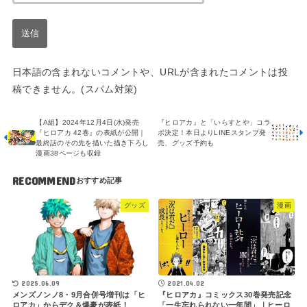
日本語の含まれないコメントや、URLが含まれたコメントは投
稿できません。(スパム対策)
【A組】2024年12月4日(水)発売
『ヒロアカ』と「いらすとや」コラ
『ヒロアカ 42巻』の表紙が公開｜
ボ決定！本日よりLINEスタンプ発
最終話のその先を描いた描き下ろし
売、グッズ予約も
漫画38ページも収録
RECOMMEND
グッズ
漫画
2021.04.02
2025.06.09
『ヒロアカ』コミックス30巻発売記念
メンズノンノ8・9月合併号増刊は「ヒ
「一生忘れられない一年間」｜ヒーロ
ロアカ」からデク＆爆豪が表紙！