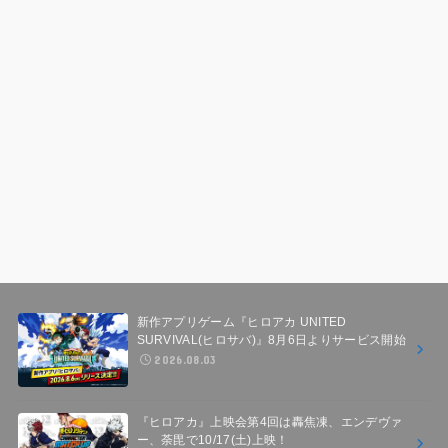
新作アプリゲーム『ヒロアカ UNITED
SURVIVAL(ヒロサバ)』8月6日よりサービス開始
2026.08.03
『ヒロアカ』上映会第4回は轟焦凍、エンデヴァ
ー、荼毘で10/17(土)上映！