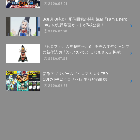
2026.08.01
8/3(月)0時より配信開始の特別短編「I am a hero
too」の先行場面カットが6枚公開！
2026.07.30
『ヒロアカ』の堀越耕平、8月発売の少年ジャンプ
に新作読切『笑わないでよ しじまさん』掲載
2026.07.29
新作アプリゲーム『ヒロアカ UNITED
SURVIVAL(ヒロサバ)』事前登録開始
2026.06.25