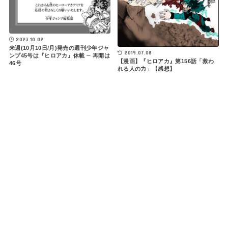
2023.10.02
来週(10月10日/月)発売の週刊少年ジャ
2019.07.08
ンプ45号は『ヒロアカ』休載 ─ 再開は
【漫画】『ヒロアカ』第156話「救わ
46号
れる人の力」【感想】