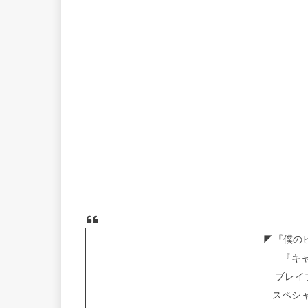
◤『僕の
『キャ
ブレイブ
スペシャル