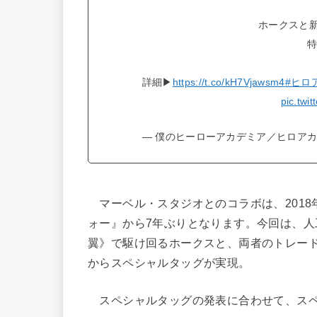
ホークスと
特別ビ
詳細▶
https://t.co/kH7Vjawsm4
#ヒロ
pic.twi
— 僕のヒーローアカデミア／ヒロアカ アニメ
マーベル・スタジオとのコラボは、2018
ォー』から7年ぶりとなります。今回は、人
翼》で駆け回るホークスと、両者のトレード
からスペシャルタッグが実現。
スペシャルタッグの発表に合わせて、スペ