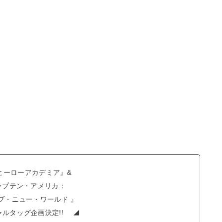
ヒーローアカデミア』&
プテン・アメリカ：
・ニュー・ワールド 』
タッグ企画決定!! ◢