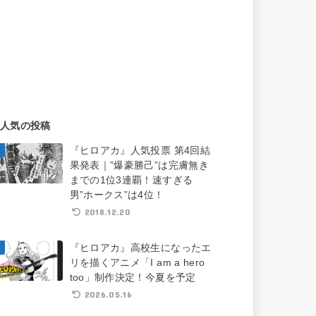
人気の投稿
『ヒロアカ』人気投票 第4回結
果発表｜”爆豪勝己”は完膚無き
までの1位3連覇！速すぎる
男”ホークス”は4位！
2018.12.20
『ヒロアカ』高校生になったエ
リを描くアニメ「I am a hero
too」制作決定！今夏を予定
2026.05.16