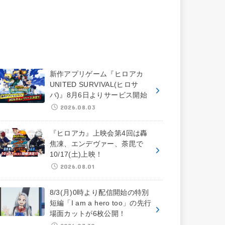
新作アプリゲーム『ヒロアカ
UNITED SURVIVAL(ヒロサ
バ)』8月6日よりサービス開始
2026.08.03
『ヒロアカ』上映会第4回は轟
焦凍、エンデヴァー、荼毘で
10/17(土)上映！
2026.08.01
8/3(月)0時より配信開始の特別
短編「I am a hero too」の先行
場面カットが6枚公開！