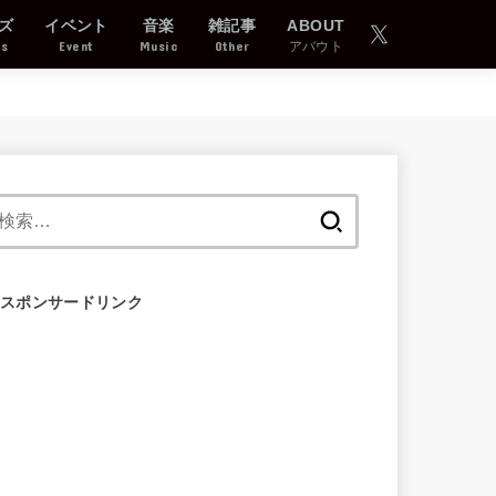
ズ
イベント
音楽
雑記事
ABOUT
ds
Event
Music
Other
アバウト
検
索:
スポンサードリンク