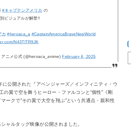
新
#キャプテンアメリカ
の
ジュアルが解禁!!
アカ
#heroaca_a
#CaptainAmericaBraveNewWorld
tter.com/N43TlTR9JK
公式 (@heroaca_anime)
February 6, 2025
年に公開された『アベンジャーズ／インフィニティ・ウ
工の翼で空を舞うヒーロー・ファルコンと“個性”《剛
マークで”その翼で大空を翔ぶ”という共通点・親和性
シャルタッグ映像が公開されました。