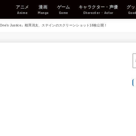
アニメ
漫画
ゲーム
キャラクター・声優
グッ
Anime
Manga
Game
Character・Actor
Goo
 One’s Justice』相澤消太、ステインのスクリーンショット18枚公開！