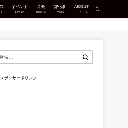
ズ
イベント
音楽
雑記事
ABOUT
ds
Event
Music
Other
アバウト
検
索:
スポンサードリンク