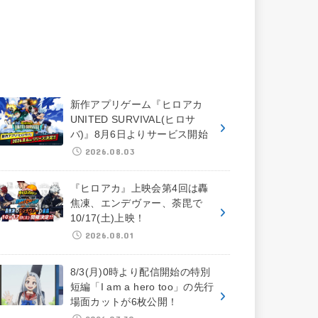
新作アプリゲーム『ヒロアカ
UNITED SURVIVAL(ヒロサ
バ)』8月6日よりサービス開始
2026.08.03
『ヒロアカ』上映会第4回は轟
焦凍、エンデヴァー、荼毘で
10/17(土)上映！
2026.08.01
8/3(月)0時より配信開始の特別
短編「I am a hero too」の先行
場面カットが6枚公開！