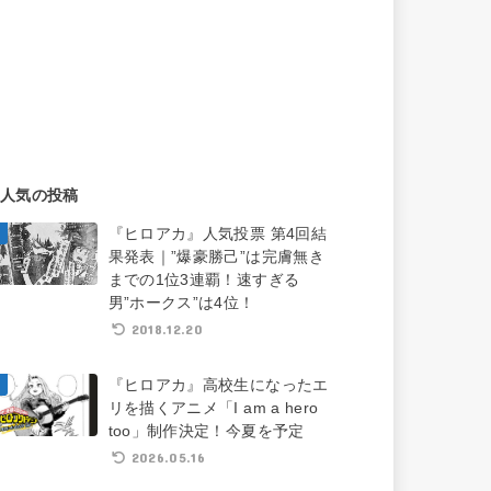
人気の投稿
『ヒロアカ』人気投票 第4回結
果発表｜”爆豪勝己”は完膚無き
までの1位3連覇！速すぎる
男”ホークス”は4位！
2018.12.20
『ヒロアカ』高校生になったエ
リを描くアニメ「I am a hero
too」制作決定！今夏を予定
2026.05.16