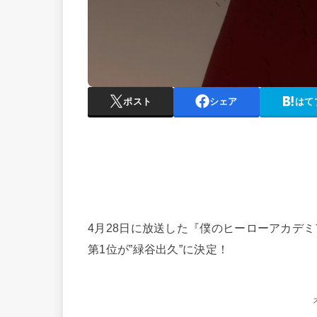
ポスト
シェア
はて
4月28日に放送した『僕のヒーローアカデミア
第1位が”緑谷出久”に決定！