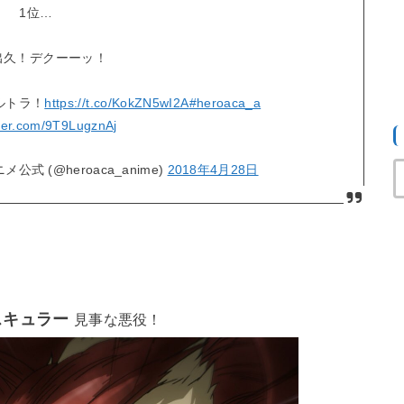
1位…
出久！デクーーッ！
ルトラ！
https://t.co/KokZN5wI2A
#heroaca_a
tter.com/9T9LugznAj
式 (@heroaca_anime)
2018年4月28日
スキュラー
見事な悪役！