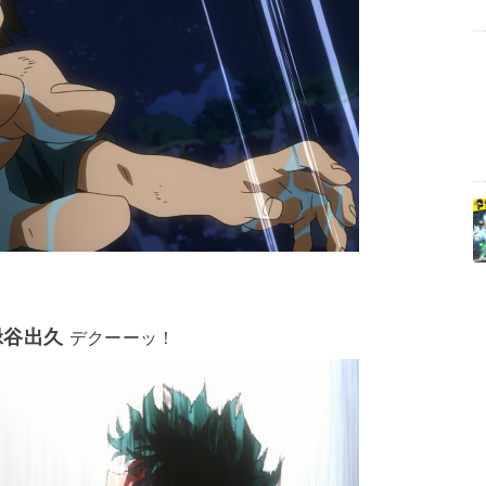
緑谷出久
デクーーッ！