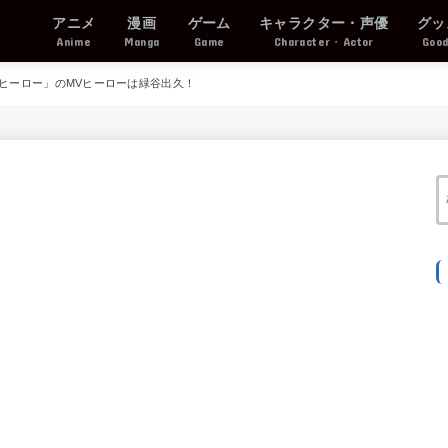
アニメ
漫画
ゲーム
キャラクター・声優
グッ
Anime
Manga
Game
Character・Actor
Goo
のヒーロー」のMVヒーローは緑谷出久！