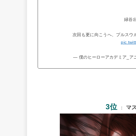
緑谷
次回も更に向こうへ、プルスウ
pic.twi
— 僕のヒーローアカデミア_アニメ公
3位
マ
：