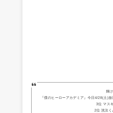
輝け
『僕のヒーローアカデミア』今日4/28(土
3位 マス
2位 洸汰