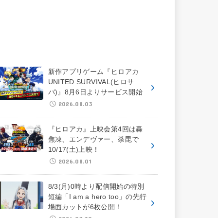
新作アプリゲーム『ヒロアカ
UNITED SURVIVAL(ヒロサ
バ)』8月6日よりサービス開始
2026.08.03
『ヒロアカ』上映会第4回は轟
焦凍、エンデヴァー、荼毘で
10/17(土)上映！
2026.08.01
8/3(月)0時より配信開始の特別
短編「I am a hero too」の先行
場面カットが6枚公開！