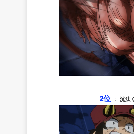
2位
洸汰
：