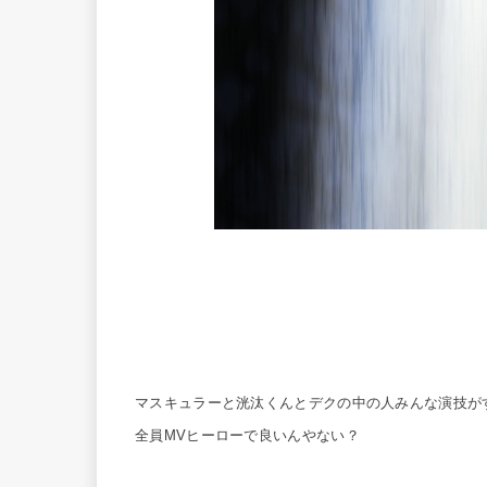
マスキュラーと洸汰くんとデクの中の人みんな演技が
全員MVヒーローで良いんやない？