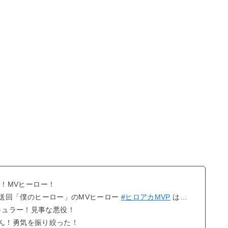
！MVヒーロー！
)放送回「僕のヒーロー」のMVヒーロー
#ヒロアカMVP
は…
キュラー！見事な悪役！
くん！勇気を振り絞った！