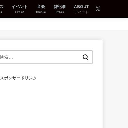
ズ
イベント
音楽
雑記事
ABOUT
ds
Event
Music
Other
アバウト
検
索:
スポンサードリンク