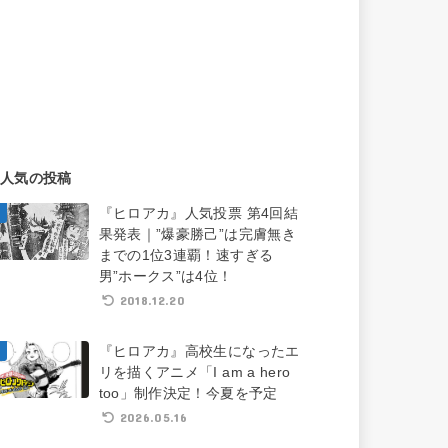
人気の投稿
『ヒロアカ』人気投票 第4回結
果発表｜”爆豪勝己”は完膚無き
までの1位3連覇！速すぎる
男”ホークス”は4位！
2018.12.20
『ヒロアカ』高校生になったエ
リを描くアニメ「I am a hero
too」制作決定！今夏を予定
2026.05.16