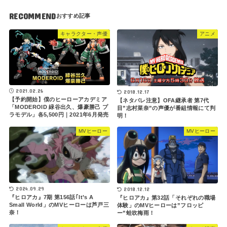
RECOMMEND
キャラクター・声優
アニメ
2021.02.26
2018.12.17
【予約開始】僕のヒーローアカデミア
【ネタバレ注意】OFA継承者 第7代
「MODEROID 緑谷出久、爆豪勝己 プ
目”志村菜奈”の声優が番組情報にて判
ラモデル」各5,500円｜2021年6月発売
明！
MVヒーロー
MVヒーロー
2024.09.29
2018.12.12
『ヒロアカ』7期 第156話｢It’s A
『ヒロアカ』第32話「それぞれの職場
Small World」のMVヒーローは芦戸三
体験」のMVヒーローは”フロッピ
奈！
ー”蛙吹梅雨！