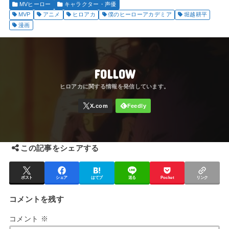
MVヒーロー
キャラクター・声優
MVP
アニメ
ヒロアカ
僕のヒーローアカデミア
堀越耕平
漫画
FOLLOW
この記事をシェアする
ポスト
シェア
はてブ
送る
Pocket
リンク
コメントを残す
コメント
※