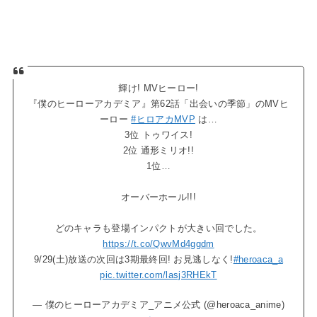
輝け! MVヒーロー!
『僕のヒーローアカデミア』第62話「出会いの季節」のMVヒ
ーロー
#ヒロアカMVP
は…
3位 トゥワイス!
2位 通形ミリオ!!
1位…
オーバーホール!!!
どのキャラも登場インパクトが大きい回でした。
https://t.co/QwvMd4ggdm
9/29(土)放送の次回は3期最終回! お見逃しなく!
#heroaca_a
pic.twitter.com/lasj3RHEkT
— 僕のヒーローアカデミア_アニメ公式 (@heroaca_anime)