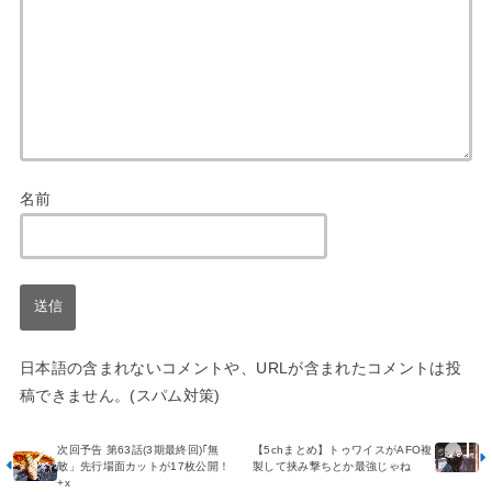
名前
日本語の含まれないコメントや、URLが含まれたコメントは投
稿できません。(スパム対策)
次回予告 第63話(3期最終回)｢無
【5chまとめ】トゥワイスがAFO複
敵」先行場面カットが17枚公開！
製して挟み撃ちとか最強じゃね
+x