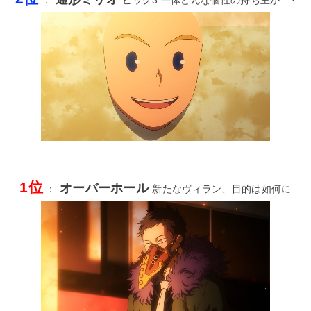
：
ビッグ3 一体どんな個性の持ち主か…?
1位
オーバーホール
：
新たなヴィラン、目的は如何に