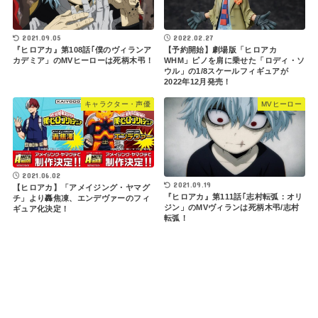
2021.09.05
2022.02.27
『ヒロアカ』第108話｢僕のヴィランア
【予約開始】劇場版「ヒロアカ
カデミア」のMVヒーローは死柄木弔！
WHM」ピノを肩に乗せた「ロディ・ソ
ウル」の1/8スケールフィギュアが
2022年12月発売！
キャラクター・声優
MVヒーロー
2021.06.02
2021.09.19
【ヒロアカ】「アメイジング・ヤマグ
『ヒロアカ』第111話｢志村転弧：オリ
チ」より轟焦凍、エンデヴァーのフィ
ジン」のMVヴィランは死柄木弔/志村
ギュア化決定！
転弧！