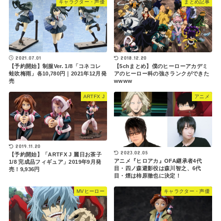
キャラクター・声優
まとめ記事
2021.07.01
2018.12.20
【予約開始】制服Ver. 1/8「コネコレ
【5chまとめ】僕のヒーローアカデミ
蛙吹梅雨」各10,780円｜2021年12月発
アのヒーロー科の強さランクができた
売
wwww
ARTFX J
アニメ
2019.11.20
2023.02.05
【予約開始】「ARTFX J 麗日お茶子
アニメ『ヒロアカ』OFA継承者4代
1/8 完成品フィギュア」2019年9月発
目・四ノ森避影役は森川智之、6代
売！9,936円
目・煙は柿原徹也に決定！
MVヒーロー
キャラクター・声優