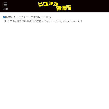
MENU
HOME
キャラクター・声優
MVヒーロー
『ヒロアカ』第62話｢出会いの季節」のMVヒーローはオーバーホール！