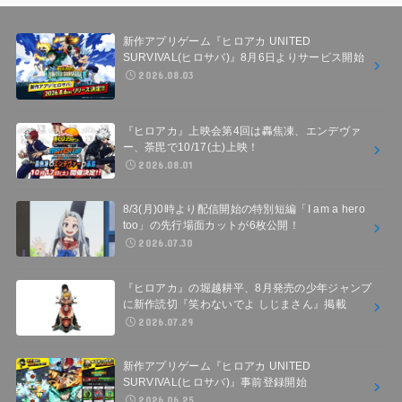
新作アプリゲーム『ヒロアカ UNITED
SURVIVAL(ヒロサバ)』8月6日よりサービス開始
2026.08.03
『ヒロアカ』上映会第4回は轟焦凍、エンデヴァ
ー、荼毘で10/17(土)上映！
2026.08.01
8/3(月)0時より配信開始の特別短編「I am a hero
too」の先行場面カットが6枚公開！
2026.07.30
『ヒロアカ』の堀越耕平、8月発売の少年ジャンプ
に新作読切『笑わないでよ しじまさん』掲載
2026.07.29
新作アプリゲーム『ヒロアカ UNITED
SURVIVAL(ヒロサバ)』事前登録開始
2026.06.25