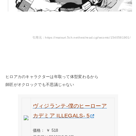
引用元：https://matsuri.5ch.net/test/read.cgi/wcomic/1540581901/
ヒロアカのキャラクターは年取って体型変わるから
師匠がオクロックでも不思議じゃない
ヴィジランテ-僕のヒーローア
カデミア ILLEGALS- 5
価格： ￥ 518