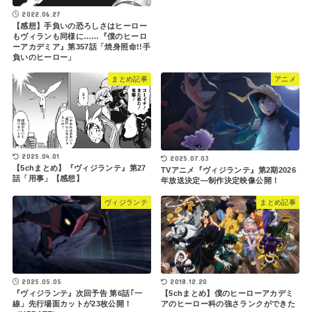
2022.06.27
【感想】手負いの恐ろしさはヒーロー
もヴィランも同様に……『僕のヒーロ
ーアカデミア』第357話「焼身照命!!手
負いのヒーロー」
まとめ記事
アニメ
2025.04.01
2025.07.03
【5chまとめ】『ヴィジランテ』第27
TVアニメ『ヴィジランテ』第2期2026
話「用事」【感想】
年放送決定―制作決定映像公開！
ヴィジランテ
まとめ記事
2018.12.20
2025.05.05
【5chまとめ】僕のヒーローアカデミ
『ヴィジランテ』次回予告 第6話｢一
アのヒーロー科の強さランクができた
線」先行場面カットが23枚公開！