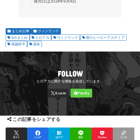
発売日は2018年9月4日
まとめ記事
ヴィジランテ
5chまとめ
ヒロアカ
ヴィジランテ
僕のヒーローアカデミア
堀越耕平
漫画
FOLLOW
この記事をシェアする
ポスト
シェア
はてブ
送る
Pocket
リンク