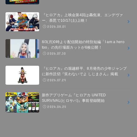
『ヒロアカ』上映会第4回は轟焦凍、エンデヴァ
ー、荼毘で10/17(土)上映！
2026.08.01
8/3(月)0時より配信開始の特別短編「I am a hero
too」の先行場面カットが6枚公開！
2026.07.30
『ヒロアカ』の堀越耕平、8月発売の少年ジャンプ
に新作読切『笑わないでよ しじまさん』掲載
2026.07.29
新作アプリゲーム『ヒロアカ UNITED
SURVIVAL(ヒロサバ)』事前登録開始
2026.06.25