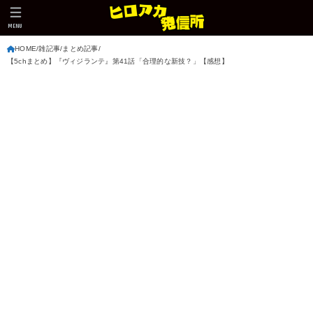
MENU
HOME
雑記事
まとめ記事
【5chまとめ】『ヴィジランテ』第41話「合理的な新技？」【感想】