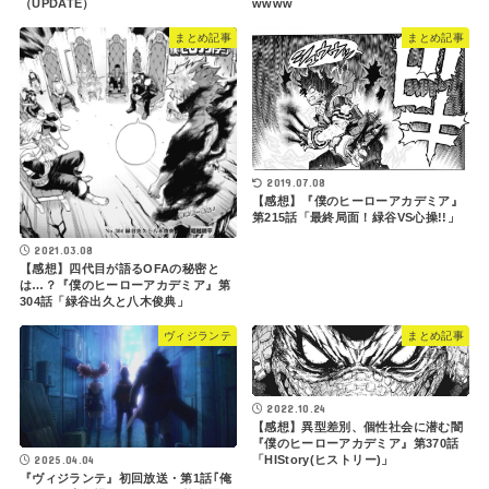
wwww
（UPDATE）
まとめ記事
まとめ記事
2019.07.08
【感想】『僕のヒーローアカデミア』
第215話「最終局面！緑谷VS心操!!」
2021.03.08
【感想】四代目が語るOFAの秘密と
は…？『僕のヒーローアカデミア』第
304話「緑谷出久と八木俊典」
ヴィジランテ
まとめ記事
2022.10.24
【感想】異型差別、個性社会に潜む闇
『僕のヒーローアカデミア』第370話
2025.04.04
「HIStory(ヒストリー)」
『ヴィジランテ』初回放送・第1話｢俺