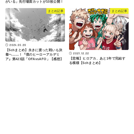
がいる」先行場面カットが10枚公開！
まとめ記事
まとめ記事
2024.05.20
【5chまとめ】永きに渡った戦いも決
2021.12.22
着へ……！『僕のヒーローアカデミ
【悲報】ヒロアカ、あと1年で完結す
ア』第423話「OFAvsAFO」【感想】
る模様【5chまとめ】