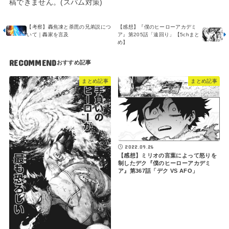
稿できません。(スパム対策)
【考察】轟焦凍と荼毘の兄弟説につ
【感想】『僕のヒーローアカデミ
いて｜轟家を言及
ア』第205話「遠回り」【5chまと
め】
RECOMMEND
まとめ記事
まとめ記事
2022.09.26
【感想】ミリオの言葉によって怒りを
制したデク『僕のヒーローアカデミ
ア』第367話「デク VS AFO」