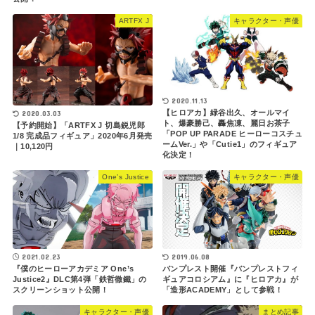
ARTFX J
キャラクター・声優
2020.11.13
【ヒロアカ】緑谷出久、オールマイ
2020.03.03
ト、爆豪勝己、轟焦凍、麗日お茶子
【予約開始】「ARTFX J 切島鋭児郎
「POP UP PARADE ヒーローコスチュ
1/8 完成品フィギュア」2020年6月発売
ームVer.」や「Cutie1」のフィギュア
｜10,120円
化決定！
One’s Justice
キャラクター・声優
2021.02.23
2019.06.08
『僕のヒーローアカデミア One’s
バンプレスト開催『バンプレストフィ
Justice2』DLC第4弾「鉄哲徹鐵」の
ギュアコロシアム』に『ヒロアカ』が
スクリーンショット公開！
「造形ACADEMY」として参戦！
キャラクター・声優
まとめ記事