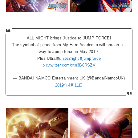
ALL MIGHT brings Justice to JUMP FORCE!
The symbol of peace from My Hero Academia will smash his
way to Jump force in May 2019.
Plus Ultra!
#unite2fight
#jumpforce
pic.twitter.com/xtn3B6RSZV
— BANDAI NAMCO Entertainment UK (@BandaiNamcoUK)
2019年4月11日