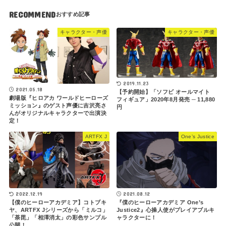
RECOMMEND
キャラクター・声優
キャラクター・声優
2019.11.23
2021.05.18
【予約開始】「ソフビ オールマイト
劇場版『ヒロアカ ワールドヒーローズ
フィギュア」2020年8月発売 ─ 11,880
ミッション』のゲスト声優に吉沢亮さ
円
んがオリジナルキャラクターで出演決
定！
ARTFX J
One’s Justice
2022.12.19
2021.08.12
【僕のヒーローアカデミア】コトブキ
『僕のヒーローアカデミア One’s
ヤ、ARTFX Jシリーズから「ミルコ」
Justice2』心操人使がプレイアブルキ
「荼毘」「相澤消太」の彩色サンプル
ャラクターに！
公開！