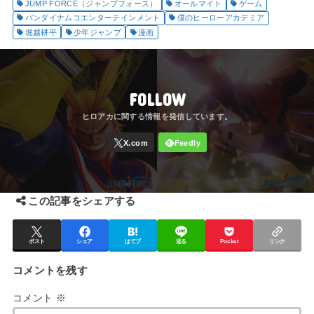
JUMP FORCE（ジャンプフォース）
オールマイト
ゲーム
バンダイナムコエンターテインメント
僕のヒーローアカデミア
堀越耕平
少年ジャンプ
漫画
FOLLOW
この記事をシェアする
ポスト
シェア
はてブ
送る
Pocket
リンク
コメントを残す
コメント
※