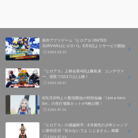
新作アプリゲーム『ヒロアカ UNITED
SURVIVAL(ヒロサバ)』8月6日よりサービス開始
2026.08.03
『ヒロアカ』上映会第4回は轟焦凍、エンデヴァ
ー、荼毘で10/17(土)上映！
2026.08.01
8/3(月)0時より配信開始の特別短編「I am a hero
too」の先行場面カットが6枚公開！
2026.07.30
『ヒロアカ』の堀越耕平、8月発売の少年ジャンプ
に新作読切『笑わないでよ しじまさん』掲載
2026.07.29