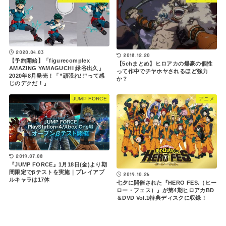
2020.04.03
2018.12.20
【予約開始】「figurecomplex
【5chまとめ】ヒロアカの爆豪の個性
AMAZING YAMAGUCHI 緑谷出久」
って作中でチヤホヤされるほど強力
2020年8月発売！「”頑張れ!!”って感
か？
じのデクだ！」
JUMP FORCE
アニメ
2019.07.08
『JUMP FORCE』1月18日(金)より期
間限定でβテストを実施｜プレイアブ
2019.10.26
ルキャラは17体
七夕に開催された『HERO FES.（ヒー
ロー・フェス）』が第4期ヒロアカBD
＆DVD Vol.1特典ディスクに収録！