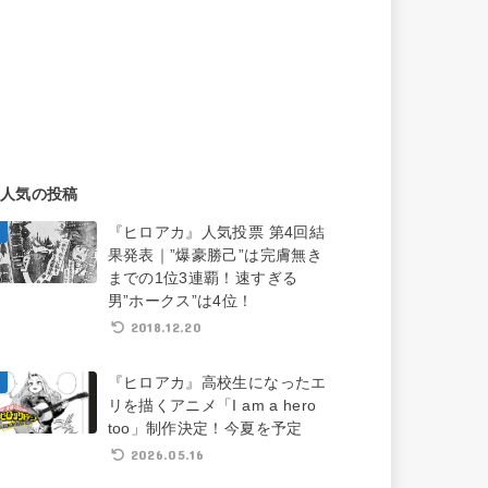
人気の投稿
『ヒロアカ』人気投票 第4回結
果発表｜”爆豪勝己”は完膚無き
までの1位3連覇！速すぎる
男”ホークス”は4位！
2018.12.20
『ヒロアカ』高校生になったエ
リを描くアニメ「I am a hero
too」制作決定！今夏を予定
2026.05.16