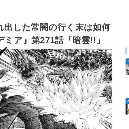
れ出した常闇の行く末は如何
ミア』第271話「暗雲!!」