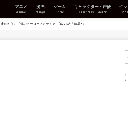
アニメ
漫画
ゲーム
キャラクター・声優
グッ
Anime
Manga
Game
Character・Actor
Goo
末は如何に『僕のヒーローアカデミア』第271話「暗雲!!」