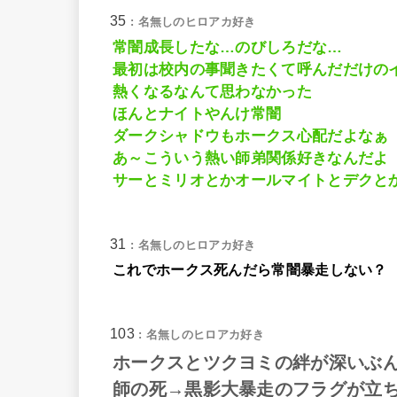
35
: 名無しのヒロアカ好き
常闇成長したな…のびしろだな…
最初は校内の事聞きたくて呼んだだけの
熱くなるなんて思わなかった
ほんとナイトやんけ常闇
ダークシャドウもホークス心配だよなぁ
あ～こういう熱い師弟関係好きなんだよ
サーとミリオとかオールマイトとデクと
31
: 名無しのヒロアカ好き
これでホークス死んだら常闇暴走しない？
103
: 名無しのヒロアカ好き
ホークスとツクヨミの絆が深いぶ
師の死→黒影大暴走のフラグが立