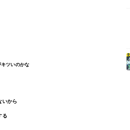
がキツいのかな
ないから
する