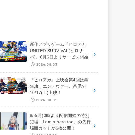
新作アプリゲーム『ヒロアカ
UNITED SURVIVAL(ヒロサ
バ)』8月6日よりサービス開始
2026.08.03
『ヒロアカ』上映会第4回は轟
焦凍、エンデヴァー、荼毘で
10/17(土)上映！
2026.08.01
8/3(月)0時より配信開始の特別
短編「I am a hero too」の先行
場面カットが6枚公開！