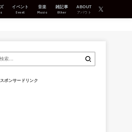
ズ
イベント
音楽
雑記事
ABOUT
ds
Event
Music
Other
アバウト
検
索:
スポンサードリンク