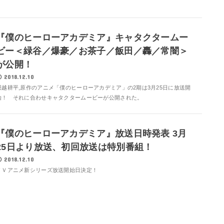
『僕のヒーローアカデミア』キャタクタームー
ビー＜緑谷／爆豪／お茶子／飯田／轟／常闇＞
が公開！
2018.12.10
堀越耕平,原作のアニメ「僕のヒーローアカデミア」の2期は3月25日に放送開
始！ それに合わせキャタクタームービーが公開された。
『僕のヒーローアカデミア』放送日時発表 3月
25日より放送、初回放送は特別番組！
2018.12.10
ＴＶアニメ新シリーズ放送開始日決定！