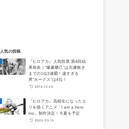
人気の投稿
『ヒロアカ』人気投票 第4回結
果発表｜”爆豪勝己”は完膚無き
までの1位3連覇！速すぎる
男”ホークス”は4位！
2018.12.20
『ヒロアカ』高校生になったエ
リを描くアニメ「I am a hero
too」制作決定！今夏を予定
2026.05.16