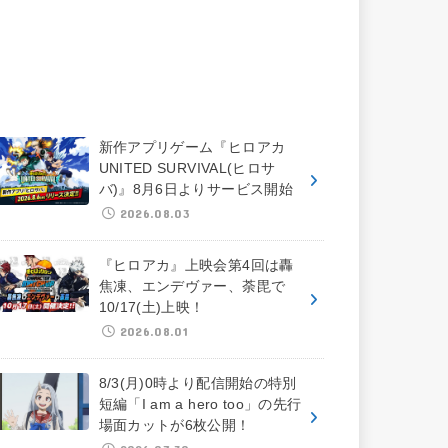
新作アプリゲーム『ヒロアカ
UNITED SURVIVAL(ヒロサ
バ)』8月6日よりサービス開始
2026.08.03
『ヒロアカ』上映会第4回は轟
焦凍、エンデヴァー、荼毘で
10/17(土)上映！
2026.08.01
8/3(月)0時より配信開始の特別
短編「I am a hero too」の先行
場面カットが6枚公開！