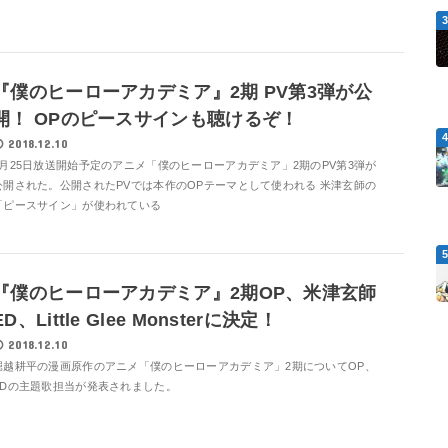
『僕のヒーローアカデミア』2期 PV第3弾が公
開！ OPのピースサインも聴けるぞ！
2018.12.10
3月25日放送開始予定のアニメ「僕のヒーローアカデミア」2期のPV第3弾が
公開された。公開されたPVでは本作のOPテーマとして使われる 米津玄師の
「ピースサイン」が使われている
『僕のヒーローアカデミア』2期OP、米津玄師
ED、Little Glee Monsterに決定！
2018.12.10
堀越耕平の漫画原作のアニメ「僕のヒーローアカデミア」2期についてOP、
EDの主題歌担当が発表されました。