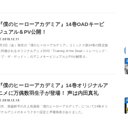
『僕のヒーローアカデミア』14巻OADキービ
ジュアル＆PV公開！
2018.12.11
6月2日（金）発売の『僕のヒーローアカデミア』コミックス第14巻の限定版
に同梱されるオリジナルアニメDVD「Training of the Dead＜トレーニング・
オブ・ザ・デッド＞」のアニメキービジュアルとPVが解禁さ...
『僕のヒーローアカデミア』14巻オリジナルア
ニメに万偶数羽生子が登場！ 声は内田真礼
2018.12.10
原作、堀越耕平の大人気漫画「僕のヒーローアカデミア」について14巻オリ
ジナルアニメのキャラクター設定と声優発表がありました。