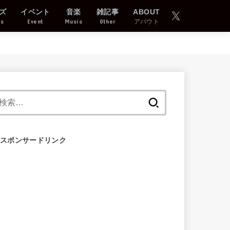
ズ
イベント
音楽
雑記事
ABOUT
ds
Event
Music
Other
アバウト
検
索:
スポンサードリンク