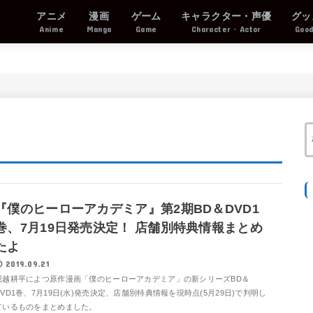
アニメ
漫画
ゲーム
キャラクター・声優
グッ
Anime
Manga
Game
Character・Actor
Goo
『僕のヒーローアカデミア』第2期BD＆DVD1
巻、7月19日発売決定！ 店舗別特典情報まとめ
たよ
2019.09.21
堀越耕平によつ原作漫画「僕のヒーローアカデミア」の新シリーズBD＆
DVD1巻、7月19日(水)発売決定、店舗別特典情報を現時点(5月29日)で判明し
ているものをまとめました。