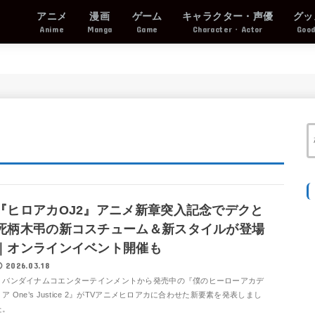
アニメ
漫画
ゲーム
キャラクター・声優
グッ
Anime
Manga
Game
Character・Actor
Goo
『ヒロアカOJ2』アニメ新章突入記念でデクと
死柄木弔の新コスチューム＆新スタイルが登場
｜オンラインイベント開催も
2026.03.18
バンダイナムコエンターテインメントから発売中の『僕のヒーローアカデ
ミア One’s Justice 2』がTVアニメヒロアカに合わせた新要素を発表しまし
た。