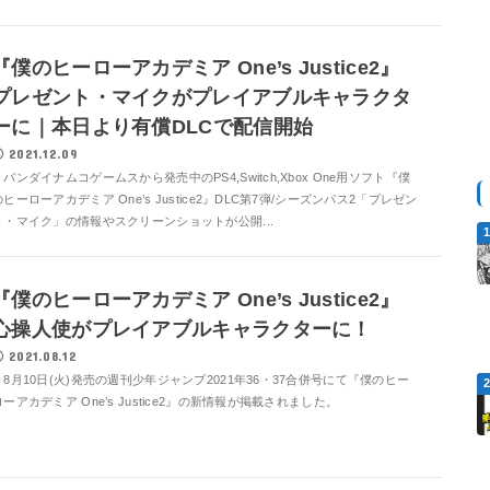
『僕のヒーローアカデミア One’s Justice2』
プレゼント・マイクがプレイアブルキャラクタ
ーに｜本日より有償DLCで配信開始
2021.12.09
バンダイナムコゲームスから発売中のPS4,Switch,Xbox One用ソフト『僕
のヒーローアカデミア One’s Justice2』DLC第7弾/シーズンパス2「プレゼン
ト・マイク」の情報やスクリーンショットが公開...
『僕のヒーローアカデミア One’s Justice2』
心操人使がプレイアブルキャラクターに！
2021.08.12
8月10日(火)発売の週刊少年ジャンプ2021年36・37合併号にて『僕のヒー
ローアカデミア One’s Justice2』の新情報が掲載されました。