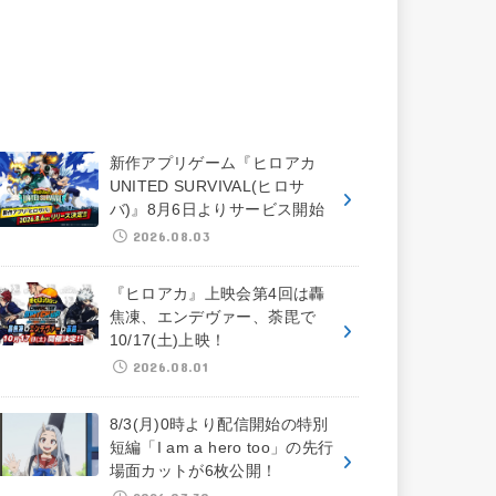
新作アプリゲーム『ヒロアカ
UNITED SURVIVAL(ヒロサ
バ)』8月6日よりサービス開始
2026.08.03
『ヒロアカ』上映会第4回は轟
焦凍、エンデヴァー、荼毘で
10/17(土)上映！
2026.08.01
8/3(月)0時より配信開始の特別
短編「I am a hero too」の先行
場面カットが6枚公開！