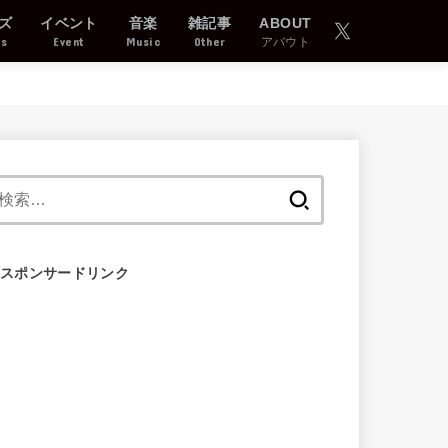
ズ
イベント
音楽
雑記事
ABOUT
ds
Event
Music
Other
アバウト
検
索:
スポンサードリンク