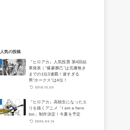
人気の投稿
『ヒロアカ』人気投票 第4回結
果発表｜”爆豪勝己”は完膚無き
までの1位3連覇！速すぎる
男”ホークス”は4位！
2018.12.20
『ヒロアカ』高校生になったエ
リを描くアニメ「I am a hero
too」制作決定！今夏を予定
2026.05.16