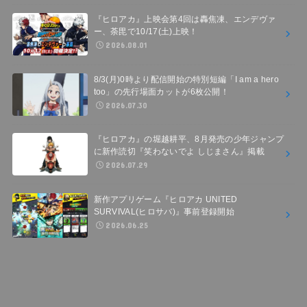
『ヒロアカ』上映会第4回は轟焦凍、エンデヴァ
ー、荼毘で10/17(土)上映！
2026.08.01
8/3(月)0時より配信開始の特別短編「I am a hero
too」の先行場面カットが6枚公開！
2026.07.30
『ヒロアカ』の堀越耕平、8月発売の少年ジャンプ
に新作読切『笑わないでよ しじまさん』掲載
2026.07.29
新作アプリゲーム『ヒロアカ UNITED
SURVIVAL(ヒロサバ)』事前登録開始
2026.06.25