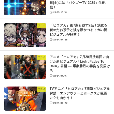
日(土)には「バクゴーTV 2025」生配
信！
2025.10.18
『ヒロアカ』第7期も残す2話！決意を
アニメ
秘めたお茶子と涙を浮かべるトガの新
ビジュアルが解禁！
2024.09.28
アニメ『ヒロアカ』7月20日放送回に向
アニメ
けた新ビジュアル「Light Fades To
Rain」公開 ― 爆豪勝己の勇姿を見届け
ろ
2024.07.16
TVアニメ『ヒロアカ』7期新ビジュアル
アニメ
解禁｜エンデヴァーとホークスが巨悪
に立ち向かう！
2024.06.22