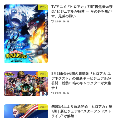
TVアニメ『ヒロアカ』7期”轟焦凍vs荼
アニメ
毘”ビジュアルが解禁 ― その身を焦が
す、兄弟の戦い
2024.06.16
8月2日(金)公開の劇場版『ヒロアカ ユ
アニメ
アネクスト』の最新キービジュアルが
公開｜総勢19名のキャラクターが大集
合！
2024.06.14
来週5/4土より放送開始『ヒロアカ』第
アニメ
7期｜新ビジュアル”スターアンドスト
ライプ”が解禁！