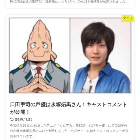
9月23日放送の第37話「爆豪勝己：オリジン」の次回予告映像が公開されました。
アニメ
口田甲司の声優は永塚拓馬さん！キャストコメント
が公開！
2019.11.20
今週(9月16日)に放送したアニメ『ヒロアカ』第36話「むけろ一皮」にて口田甲司
の声優が永塚拓馬さんだと判明しました。公式サイトにはキャストのコメントが公
開されています。