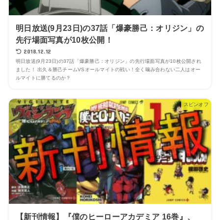
明日放送(9月23日)の37話「爆豪勝己：オリジン」の
先行場面写真が10枚公開！
2018.12.12
明日放送(9月23日)の37話「爆豪勝己：オリジン」の先行場面写真が10枚公開され
ました！ 出久＆勝己チームVSオールマイトの戦い！全く噛み合わない二人はオー
ルマイトに勝てるのか？
スピンオフ
【新刊情報】『僕のヒーローアカデミア 16巻』、