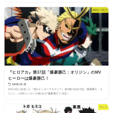
MVヒーロー
『ヒロアカ』第37話「爆豪勝己：オリジン」のMV
ヒーローは爆豪勝己！
2018.12.12
9月23日に放送した『僕のヒーローアカデミア』第2期24話(37話)「爆豪勝己：オ
リジン」のMVヒーローの第1位が”爆豪勝己”に決定！
アニメ