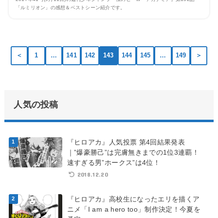
「ルミリオン」の感想＆ベストシーン紹介です。
＜
1
…
141
142
143
144
145
…
149
＞
人気の投稿
『ヒロアカ』人気投票 第4回結果発表
｜”爆豪勝己”は完膚無きまでの1位3連覇！
速すぎる男”ホークス”は4位！
2018.12.20
『ヒロアカ』高校生になったエリを描くア
ニメ「I am a hero too」制作決定！今夏を