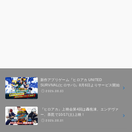
新作アプリゲーム『ヒロアカ UNITED
SURVIVAL(ヒロサバ)』8月6日よりサービス開始
2026.08.03
『ヒロアカ』上映会第4回は轟焦凍、エンデヴァ
ー、荼毘で10/17(土)上映！
2026.08.01