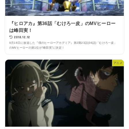
『ヒロアカ』第36話「むけろ一皮」のMVヒーロー
は峰田実！
2018.12.12
9月16日に放送した『僕のヒーローアカデミア』第2期23話(36話)「むけろ一皮」
のMVヒーローの第1位が”峰田実”に決定！
アニメ