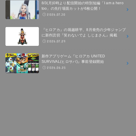
8/3(月)0時より配信開始の特別短編「I am a hero
too」の先行場面カットが6枚公開！
2026.07.30
『ヒロアカ』の堀越耕平、8月発売の少年ジャンプ
に新作読切『笑わないでよ しじまさん』掲載
2026.07.29
新作アプリゲーム『ヒロアカ UNITED
SURVIVAL(ヒロサバ)』事前登録開始
2026.06.25