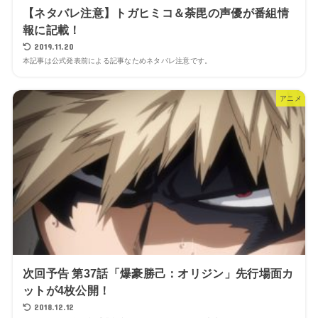
【ネタバレ注意】トガヒミコ＆荼毘の声優が番組情
報に記載！
2019.11.20
本記事は公式発表前による記事なためネタバレ注意です。
アニメ
次回予告 第37話「爆豪勝己：オリジン」先行場面カ
ットが4枚公開！
2018.12.12