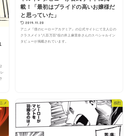
載！「最初はプライドの高いお嬢様だ
と思っていた」
2019.11.20
アニメ『僕のヒーローアカデミア』の公式サイトにて主人公の
クラスメイト”八百万百”役の井上麻里奈さんのスペシャルイン
タビューが掲載されています。
1
2
クレ
さ
ニメ
感想