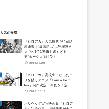
人気の投稿
『ヒロアカ』人気投票 第4回結
果発表｜”爆豪勝己”は完膚無き
までの1位3連覇！速すぎる
男”ホークス”は4位！
2018.12.20
『ヒロアカ』高校生になったエ
リを描くアニメ「I am a hero
too」制作決定！今夏を予定
2026.05.16
ハリウッド実写映画版『ヒロア
カ』は原作者、堀越耕平が全て