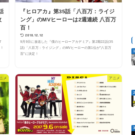
『ヒロアカ』第35話「八百万：ライジ
話
ング」のMVヒーローは2週連続 八百万
枚
百！
2018.12.12
9月9日に放送した『僕のヒーローアカデミア』第2期22話(35
7
話)「八百万：ライジング」のMVヒーローの第1位が”八百万
ク！
百”に決定！
ニメ
アニメ