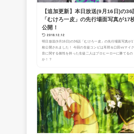
【追加更新】本日放送(9月16日)の36
「むけろ一皮」の先行場面写真が17
公開！
2018.12.12
明日放送(9月16日)の36話「むけろ一皮」の先行場面写真が1
枚公開されました！ 今回の生徒コンビは耳郎＆口田vsマイ
音に関する個性を持った生徒二人はプロヒーローに勝てるの
か！？
ア