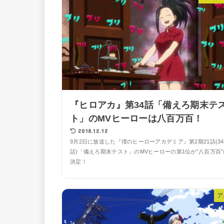
『ヒロアカ』第34話「備えろ期末テ
ト」のMVヒーローは八百万百！
2018.12.12
9月2日に放送した『僕のヒーローアカデミア』第2期21話(34
話)「備えろ期末テスト」のMVヒーローの第1位が”八百万百”
決定！
ア