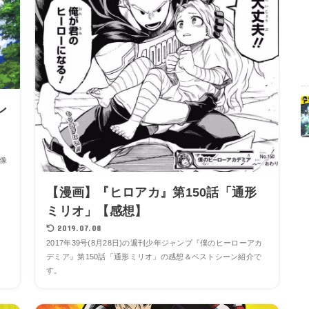
ン
像
【漫画】『ヒロアカ』第150話「通形
ミリオ」【感想】
2019.07.08
2017年39号(8月28日)の週刊少年ジャンプ『僕のヒーローアカ
デミア』第150話「通形ミリオ」の感想＆ベストシーン紹介で
す。