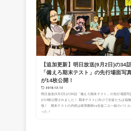
ア
【追加更新】明日放送(9月2日)の34
「備えろ期末テスト」の先行場面写
が14枚公開！
2018.12.12
明日放送(9月2日)の34話「備えろ期末テスト」の先行場面写
が14枚公開されました！ 期末テストに向けて生徒たちは猛
強！ 期末テストの内容は雄英教師vs生徒二人一組のバトル
った！