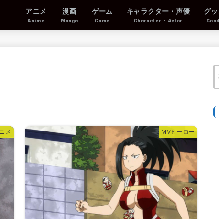
アニメ
漫画
ゲーム
キャラクター・声優
グッ
Anime
Manga
Game
Character・Actor
Goo
ニメ
MVヒーロー