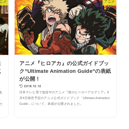
ニメ
アニメ
アニメ『ヒロアカ』の公式ガイドブッ
話
ク”Ultimate Animation Guide”の表紙
真
が公開！
2018.12.12
日本テレビ系で放送中のアニメ『僕のヒーローアカデミア』9
真
月4日発売予定のアニメ公式ガイドブック「Ultimate Animation
勉
Guide」について、表紙が公開されました。
だ