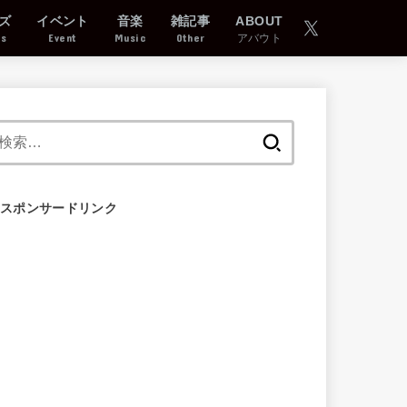
ズ
イベント
音楽
雑記事
ABOUT
ds
Event
Music
Other
アバウト
検
索:
スポンサードリンク