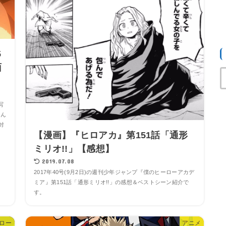
5
面
写
ゃん
対
【漫画】『ヒロアカ』第151話「通形
ミリオ!!」【感想】
2019.07.08
2017年40号(9月2日)の週刊少年ジャンプ『僕のヒーローアカデ
ミア』第151話「通形ミリオ!!」の感想＆ベストシーン紹介で
す。
ーロー
アニメ