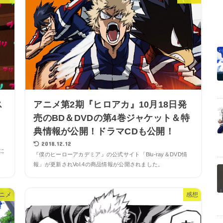
ス
アニメ第2期『ヒロアカ』10月18日発
売のBD＆DVDの第4巻ジャケット＆特
典情報が公開！ドラマCDも公開！
2018.12.12
に
『僕のヒーローアカデミア』の公式サイト「Blu-ray＆DVD情
報」が更新されVol.4の商品情報が公開されました。
ニメ
感想