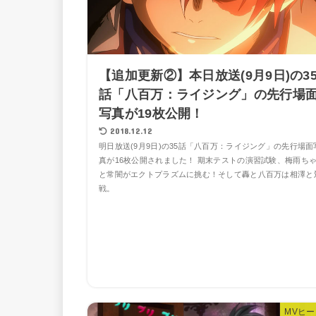
【追加更新②】本日放送(9月9日)の3
話「八百万：ライジング」の先行場
写真が19枚公開！
2018.12.12
明日放送(9月9日)の35話「八百万：ライジング」の先行場面
真が16枚公開されました！ 期末テストの演習試験、梅雨ち
と常闇がエクトプラズムに挑む！そして轟と八百万は相澤と
戦。
MVヒ