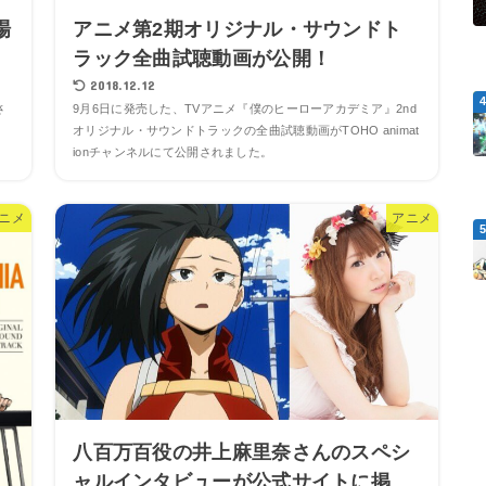
場
アニメ第2期オリジナル・サウンドト
ラック全曲試聴動画が公開！
2018.12.12
さ
9月6日に発売した、TVアニメ『僕のヒーローアカデミア』2nd
オリジナル・サウンドトラックの全曲試聴動画がTOHO animat
ionチャンネルにて公開されました。
ニメ
アニメ
八百万百役の井上麻里奈さんのスペシ
ャルインタビューが公式サイトに掲