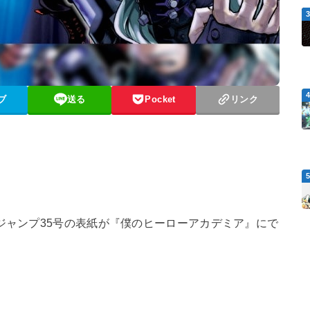
ブ
送る
Pocket
リンク
年ジャンプ35号の表紙が『僕のヒーローアカデミア』にで