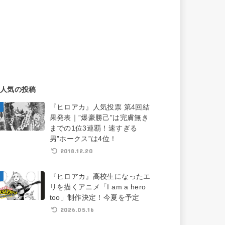
人気の投稿
『ヒロアカ』人気投票 第4回結
果発表｜”爆豪勝己”は完膚無き
までの1位3連覇！速すぎる
男”ホークス”は4位！
2018.12.20
『ヒロアカ』高校生になったエ
リを描くアニメ「I am a hero
too」制作決定！今夏を予定
2026.05.16