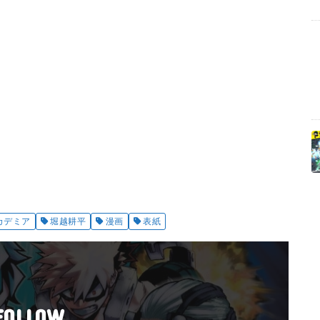
カデミア
堀越耕平
漫画
表紙
FOLLOW