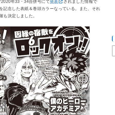
20年33・34合併号にて
発表
されました情報で
年を記念した表紙＆巻頭カラーなっている。また、それ
催も決定しました。