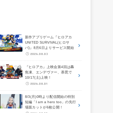
新作アプリゲーム『ヒロアカ
UNITED SURVIVAL(ヒロサ
バ)』8月6日よりサービス開始
2026.08.03
『ヒロアカ』上映会第4回は轟
焦凍、エンデヴァー、荼毘で
10/17(土)上映！
2026.08.01
8/3(月)0時より配信開始の特別
短編「I am a hero too」の先行
場面カットが6枚公開！