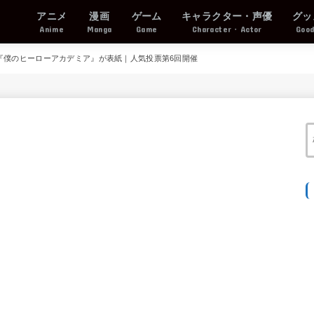
アニメ
漫画
ゲーム
キャラクター・声優
グッ
Anime
Manga
Game
Character・Actor
Goo
号は『僕のヒーローアカデミア』が表紙｜人気投票第6回開催