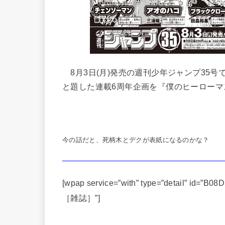
8月3日(月)発売の週刊少年ジャンプ35号では
と題した連載6周年企画を『僕のヒーローマ
今の話だと、死柄木とデクが表紙になるのかな？
[wpap service=”with” type=”detail” id
［雑誌］”]