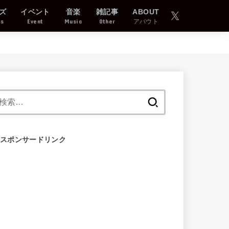
ズ
イベント
音楽
雑記事
ABOUT
ds
Event
Music
Other
アバウト
検
索:
スポンサードリンク