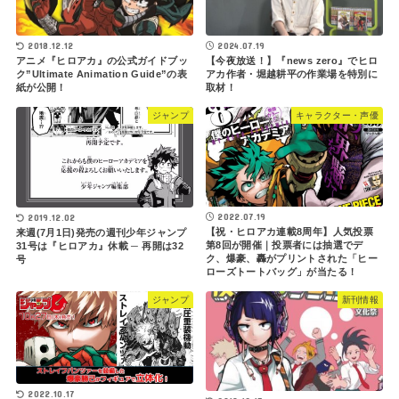
2018.12.12
2024.07.19
アニメ『ヒロアカ』の公式ガイドブッ
【今夜放送！】『news zero』でヒロ
ク”Ultimate Animation Guide”の表
アカ作者・堀越耕平の作業場を特別に
紙が公開！
取材！
ジャンプ
キャラクター・声優
2022.07.19
2019.12.02
【祝・ヒロアカ連載8周年】人気投票
来週(7月1日)発売の週刊少年ジャンプ
第8回が開催｜投票者には抽選でデ
31号は『ヒロアカ』休載 ─ 再開は32
ク、爆豪、轟がプリントされた「ヒー
号
ローズトートバッグ」が当たる！
ジャンプ
新刊情報
2022.10.17