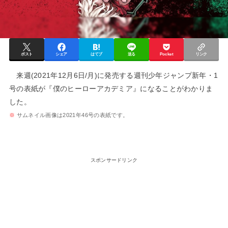
ポスト
シェア
はてブ
送る
Pocket
リンク
来週(2021年12月6日/月)に発売する週刊少年ジャンプ新年・1
号の表紙が『僕のヒーローアカデミア』になることがわかりま
した。
※
サムネイル画像は2021年46号の表紙です。
スポンサードリンク