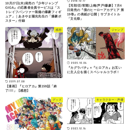
2018.12.17
10月27日(木)発売の『少年ジャンプ
【耳郎/百/常闇/上鳴/芦戸/爆豪】7月4
GIGA』の応募者全員サービスは「ス
日発売の『僕のヒーローアカデミア 第
トレイフパンツァー装備の爆豪フィギ
19巻』の表紙が公開｜サブタイトル
ュア」｜あきやま陽光先生の「爆豪ポ
「文化祭」
スター」付録
感想
ジャンプ
2025.10.06
『カグラバチ』×『ヒロアカ』お互い
に主人公を描くスペシャルコラボ！
2019.07.08
【漫画】『ヒロアカ』第159話「終
了!!!!」【感想】
グッズ
キャラクター・声優
2023.12.16