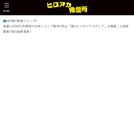
MENU
HOME
漫画
ジャンプ
来週12月6日(月)発売の少年ジャンプ新年1号は『僕のヒーローアカデミア』が表紙｜人気投
票第7回の結果発表！