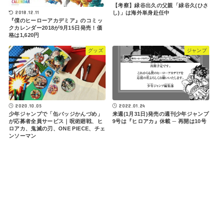
【考察】緑谷出久の父親「緑谷久(ひさ
2018.12.11
し)」は海外単身赴任中
『僕のヒーローアカデミア』のコミッ
クカレンダー2018が9月15日発売！価
格は1,620円
グッズ
ジャンプ
2020.10.05
2022.01.24
少年ジャンプで「缶バッジかんづめ」
来週(1月31日)発売の週刊少年ジャンプ
が応募者全員サービス｜呪術廻戦、ヒ
9号は『ヒロアカ』休載 ─ 再開は10号
ロアカ、鬼滅の刃、ONE PIECE、チェ
ンソーマン