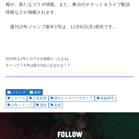
報や、新たなコラボ情報。また、舞台のチケット＆ライブ配信
情報などが掲載されます。
週刊少年ジャンプ新年1号は、12月6日(月)発売です。
2021年も1号ヒロアカが表紙だったよね。
さーって！今年は誰が1位になるかな！？
ジャンプ
漫画
ヒロアカ
人気投票
僕のヒーローアカデミア
堀越耕平
少年ジャンプ
漫画
表紙
FOLLOW