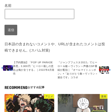
名前
日本語の含まれないコメントや、URLが含まれたコメントは投
稿できません。(スパム対策)
【予約開始】「POP UP PARADE
『ジャンプフェスタ2022』でヒー
荼毘」3,900円「ヒーロー殺しの意
ロー＆敵＜ヴィラン＞声優のSP番
志は俺が全うする」｜2022年4月発
組が配信｜『オールマイトニッポ
売
ン』×『ありがとう敵＜ヴィラン＞
連合です』コラボ
RECOMMEND
アニメ
漫画