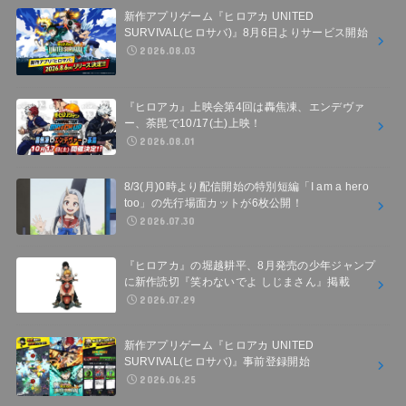
新作アプリゲーム『ヒロアカ UNITED
SURVIVAL(ヒロサバ)』8月6日よりサービス開始
2026.08.03
『ヒロアカ』上映会第4回は轟焦凍、エンデヴァ
ー、荼毘で10/17(土)上映！
2026.08.01
8/3(月)0時より配信開始の特別短編「I am a hero
too」の先行場面カットが6枚公開！
2026.07.30
『ヒロアカ』の堀越耕平、8月発売の少年ジャンプ
に新作読切『笑わないでよ しじまさん』掲載
2026.07.29
新作アプリゲーム『ヒロアカ UNITED
SURVIVAL(ヒロサバ)』事前登録開始
2026.06.25