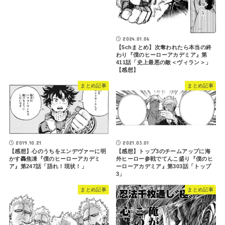
2024.01.06
【5chまとめ】次奪われたら本当の終
わり『僕のヒーローアカデミア』第
411話「史上最悪の敵＜ヴィラン＞」
【感想】
まとめ記事
まとめ記事
2019.10.21
2021.03.01
【感想】心のうちをエンデヴァーに明
【感想】トップ3のチームアップに海
かす轟焦凍『僕のヒーローアカデミ
外ヒーロー参戦でてんこ盛り『僕のヒ
ア』第247話「語れ！現状！」
ーローアカデミア』第303話「トップ
3」
まとめ記事
まとめ記事