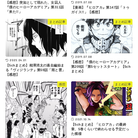
2019.07.08
【感想】突如として現れた、女囚人
『僕のヒーローアカデミア』第311話
【漫画】『ヒロアカ』第147話「トゥ
「来た!!」
ガイス!!」【感想】
まとめ記事
まとめ記事
2019.07.08
2025.04.01
【感想】『僕のヒーローアカデミア』
【5chまとめ】相澤消太の過去編始ま
第209話「第5セットスタート」【5ch
る『ヴィジランテ』第59話「雨と雲」
まとめ】
【感想】
感想
まとめ記事
2021.10.14
【5chまとめ】「ヒロアカ」の最終
章、5巻くらいで終わらせる予定だっ
た模様