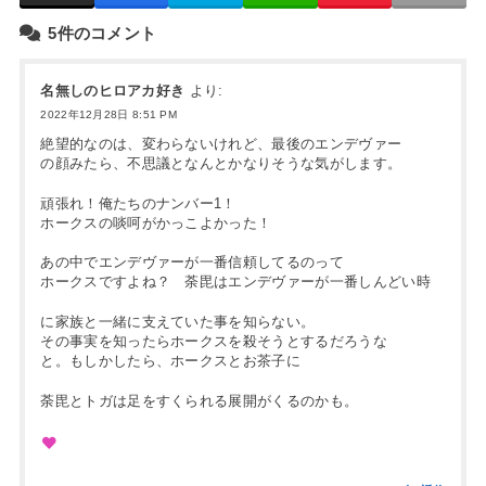
5件のコメント
名無しのヒロアカ好き
より:
2022年12月28日 8:51 PM
絶望的なのは、変わらないけれど、最後のエンデヴァー
の顔みたら、不思議となんとかなりそうな気がします。
頑張れ！俺たちのナンバー1！
ホークスの啖呵がかっこよかった！
あの中でエンデヴァーが一番信頼してるのって
ホークスですよね？ 荼毘はエンデヴァーが一番しんどい時
に家族と一緒に支えていた事を知らない。
その事実を知ったらホークスを殺そうとするだろうな
と。もしかしたら、ホークスとお茶子に
荼毘とトガは足をすくられる展開がくるのかも。