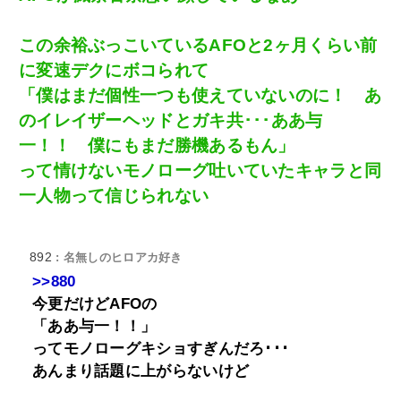
この余裕ぶっこいているAFOと2ヶ月くらい前
に変速デクにボコられて
「僕はまだ個性一つも使えていないのに！ あ
のイレイザーヘッドとガキ共･･･ああ与
一！！ 僕にもまだ勝機あるもん」
って情けないモノローグ吐いていたキャラと同
一人物って信じられない
892
: 名無しのヒロアカ好き
>>880
今更だけどAFOの
「ああ与一！！」
ってモノローグキショすぎんだろ･･･
あんまり話題に上がらないけど