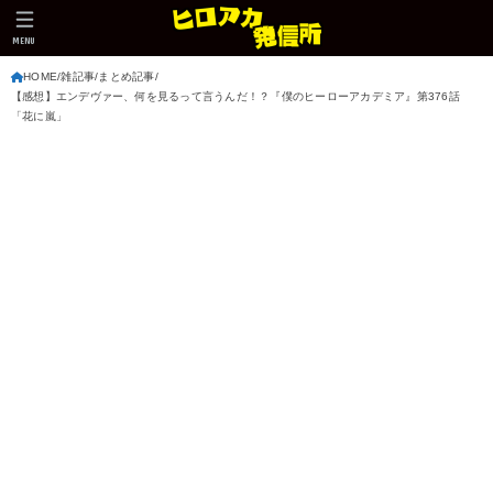
MENU
HOME
雑記事
まとめ記事
【感想】エンデヴァー、何を見るって言うんだ！？『僕のヒーローアカデミア』第376話
「花に嵐」