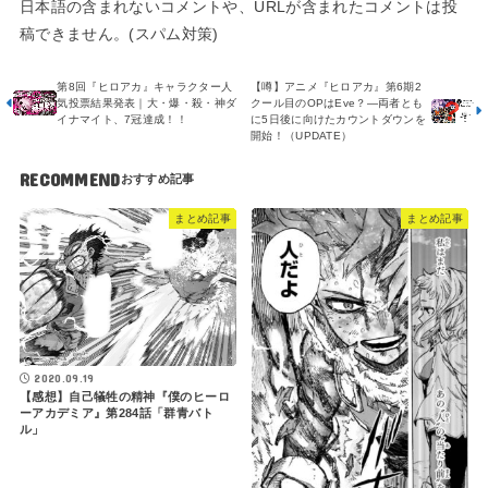
日本語の含まれないコメントや、URLが含まれたコメントは投
稿できません。(スパム対策)
第8回『ヒロアカ』キャラクター人
【噂】アニメ『ヒロアカ』第6期2
気投票結果発表｜大・爆・殺・神ダ
クール目のOPはEve？―両者とも
イナマイト、7冠達成！！
に5日後に向けたカウントダウンを
開始！（UPDATE）
RECOMMEND
まとめ記事
まとめ記事
2020.09.19
【感想】自己犠牲の精神『僕のヒーロ
ーアカデミア』第284話「群青バト
ル」