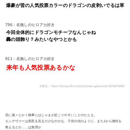
爆豪が昔の人気投票カラーのドラゴンの皮剥いでるは草
796
: 名無しのヒロアカ好き
今回全体的にドラゴンモチーフなんじゃね
轟の頭飾り？みたいなやつとかも
911
: 名無しのヒロアカ好き
来年も人気投票あるかな
引用元： https://kizuna.5ch.net/test/read.cgi/wcomic/1670478445/
花に嵐＝とかく物事にはじゃまが起こりやすいことのたとえ。
エンデヴァーは荼毘を見るだけなのかな、子供の頃のように、また1から個性を
教えるとか……は無理か