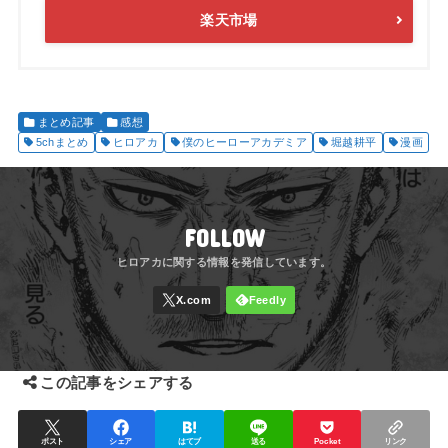
楽天市場
まとめ記事
感想
5chまとめ
ヒロアカ
僕のヒーローアカデミア
堀越耕平
漫画
FOLLOW
この記事をシェアする
ポスト
シェア
はてブ
送る
Pocket
リンク