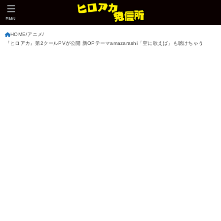
MENU
HOME
アニメ
『ヒロアカ』第2クールPVが公開 新OPテーマamazarashi「空に歌えば」も聴けちゃう