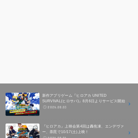
新作アプリゲーム『ヒロアカ UNITED
SURVIVAL(ヒロサバ)』8月6日よりサービス開始
2026.08.03
『ヒロアカ』上映会第4回は轟焦凍、エンデヴァ
ー、荼毘で10/17(土)上映！
2026.08.01