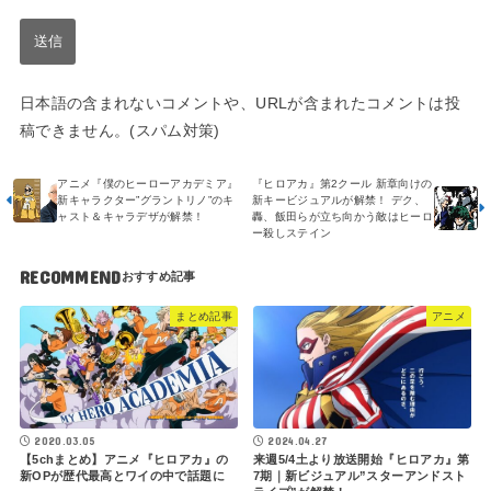
日本語の含まれないコメントや、URLが含まれたコメントは投
稿できません。(スパム対策)
アニメ『僕のヒーローアカデミア』
『ヒロアカ』第2クール 新章向けの
新キャラクター”グラントリノ”のキ
新キービジュアルが解禁！ デク、
ャスト＆キャラデザが解禁！
轟、飯田らが立ち向かう敵はヒーロ
ー殺しステイン
RECOMMEND
まとめ記事
アニメ
2020.03.05
2024.04.27
【5chまとめ】アニメ『ヒロアカ』の
来週5/4土より放送開始『ヒロアカ』第
新OPが歴代最高とワイの中で話題に
7期｜新ビジュアル”スターアンドスト