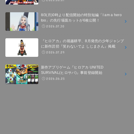
8/3(月)0時より配信開始の特別短編「I am a hero
too」の先行場面カットが6枚公開！
2026.07.30
『ヒロアカ』の堀越耕平、8月発売の少年ジャンプ
に新作読切『笑わないでよ しじまさん』掲載
2026.07.29
新作アプリゲーム『ヒロアカ UNITED
SURVIVAL(ヒロサバ)』事前登録開始
2026.06.25