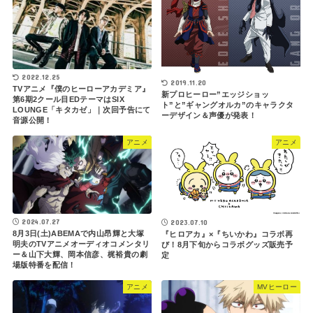
2022.12.25
2019.11.20
TVアニメ『僕のヒーローアカデミア』
新プロヒーロー”エッジショッ
第6期2クール目EDテーマはSIX
ト”と”ギャングオルカ”のキャラクタ
LOUNGE「キタカゼ」｜次回予告にて
ーデザイン＆声優が発表！
音源公開！
アニメ
アニメ
2024.07.27
2023.07.10
8月3日(土)ABEMAで内山昂輝と大塚
『ヒロアカ』×『ちいかわ』コラボ再
明夫のTVアニメオーディオコメンタリ
び！8月下旬からコラボグッズ販売予
ー＆山下大輝、岡本信彦、梶裕貴の劇
定
場版特番を配信！
アニメ
MVヒーロー