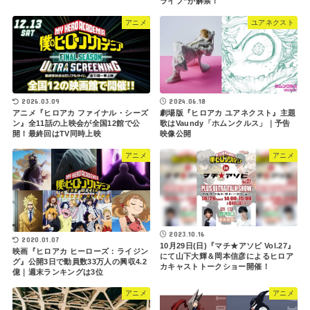
ライプ”が解禁！
アニメ
ユアネクスト
2026.03.09
2024.06.18
アニメ『ヒロアカ ファイナル・シーズ
劇場版『ヒロアカ ユアネクスト』主題
ン』全11話の上映会が全国12館で公
歌はVaundy「ホムンクルス」｜予告
開！最終回はTV同時上映
映像公開
アニメ
アニメ
2023.10.16
2020.01.07
10月29日(日)『マチ★アソビ Vol.27』
映画『ヒロアカ ヒーローズ：ライジン
にて山下大輝＆岡本信彦によるヒロア
グ』公開3日で動員数33万人の興収4.2
カキャストトークショー開催！
億｜週末ランキングは3位
アニメ
アニメ