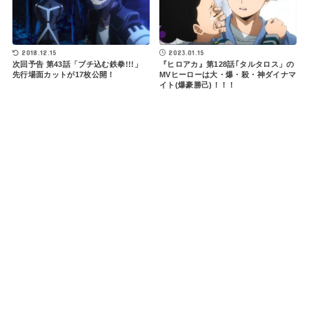
2018.12.15
2023.01.15
次回予告 第43話「ブチ込む鉄拳!!!」
『ヒロアカ』第128話｢タルタロス」の
先行場面カットが17枚公開！
MVヒーローは大・爆・殺・神ダイナマ
イト(爆豪勝己)！！！