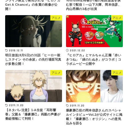
ンライン限定で発売される『ヒロアカ
YouTube生特番が7期の初回放送を挟
Get A Chance!』の各賞の画像が公
む形で配信！―山下大輝、岡本信彦、
開！
内山昂輝の3名が出演
アニメ
アニメ
2021.12.02
2018.12.11
『ヒロアカ』とマルちゃん正麺「赤い
明日放送(8月5日)の31話「ヒーロー殺
きつね」「緑のたぬき」がコラボ｜コ
しステイン その余波」の先行場面写真
ラボムービー公開中
が多数公開！
アニメ
アニメ
2019.11.20
2019.11.20
【ネタバレ注意】1-A生徒「耳郎響
爆豪勝己役の岡本信彦さんのスペシャ
香」父親＆「爆豪勝己」両親の声優が
ルインタビューVol.2が公式サイトに掲
番組情報にて判明！
載！「爆豪勝己：オリジン」への意気
込みを語る