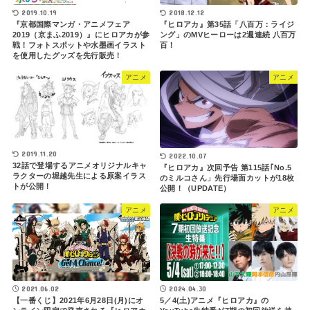
2019.10.19
2018.12.12
『京都国際マンガ・アニメフェア
『ヒロアカ』第35話「八百万：ライジ
2019（京まふ2019）』にヒロアカが参
ング」のMVヒーローは2週連続 八百万
戦！フォトスポットや水墨画イラスト
百！
を使用したグッズを先行販売！
アニメ
アニメ
2019.11.20
2022.10.07
32話で登場するアニメオリジナルキャ
『ヒロアカ』次回予告 第115話｢No.5
ラクターの堀越先生による原案イラス
のミルコさん」先行場面カットが18枚
トが公開！
公開！（UPDATE）
アニメ
アニメ
2021.06.02
2024.04.30
【一番くじ】2021年6月28日(月)にオ
5／4(土)アニメ『ヒロアカ』の