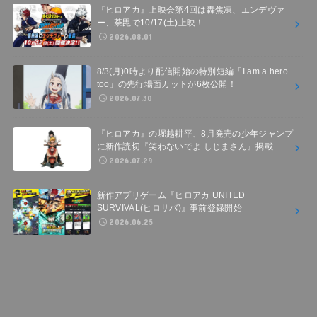
『ヒロアカ』上映会第4回は轟焦凍、エンデヴァ
ー、荼毘で10/17(土)上映！
2026.08.01
8/3(月)0時より配信開始の特別短編「I am a hero
too」の先行場面カットが6枚公開！
2026.07.30
『ヒロアカ』の堀越耕平、8月発売の少年ジャンプ
に新作読切『笑わないでよ しじまさん』掲載
2026.07.29
新作アプリゲーム『ヒロアカ UNITED
SURVIVAL(ヒロサバ)』事前登録開始
2026.06.25