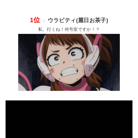
1位
ウラビティ(麗日お茶子)
：
私、行くね！何号室ですか！？