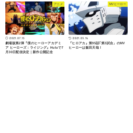
アニメ
MVヒーロー
2021.07.15
2021.05.16
劇場版第2弾『僕のヒーローアカデミ
『ヒロアカ』第95話｢第3試合」のMV
ア ヒーローズ：ライジング』Huluで7
ヒーローは飯田天哉！
月30日配信決定｜新作公開記念