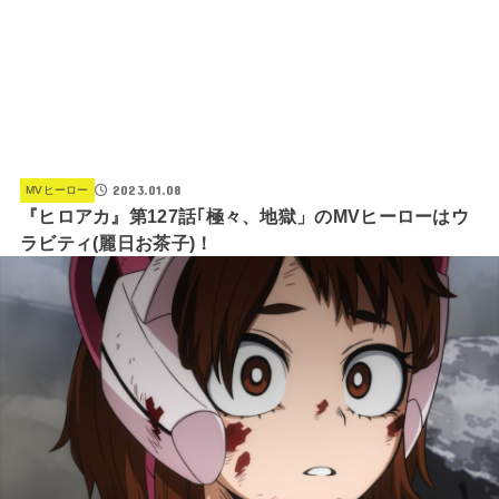
2023.01.08
MVヒーロー
『ヒロアカ』第127話｢極々、地獄」のMVヒーローはウ
ラビティ(麗日お茶子)！