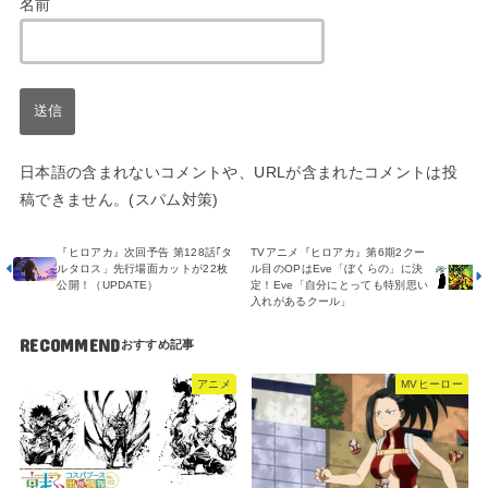
名前
日本語の含まれないコメントや、URLが含まれたコメントは投
稿できません。(スパム対策)
『ヒロアカ』次回予告 第128話｢タ
TVアニメ『ヒロアカ』第6期2クー
ルタロス」先行場面カットが22枚
ル目のOPはEve「ぼくらの」に決
公開！（UPDATE）
定！Eve「自分にとっても特別思い
入れがあるクール」
RECOMMEND
アニメ
MVヒーロー