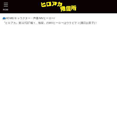
MENU
HOME
キャラクター・声優
MVヒーロー
『ヒロアカ』第127話｢極々、地獄」のMVヒーローはウラビティ(麗日お茶子)！