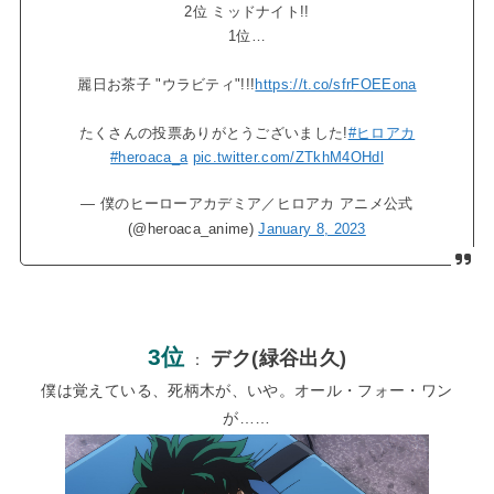
2位 ミッドナイト!!
1位…
麗日お茶子 "ウラビティ"!!!
https://t.co/sfrFOEEona
たくさんの投票ありがとうございました!
#ヒロアカ
#heroaca_a
pic.twitter.com/ZTkhM4OHdl
— 僕のヒーローアカデミア／ヒロアカ アニメ公式
(@heroaca_anime)
January 8, 2023
3位
デク(緑谷出久)
：
僕は覚えている、死柄木が、いや。オール・フォー・ワン
が……