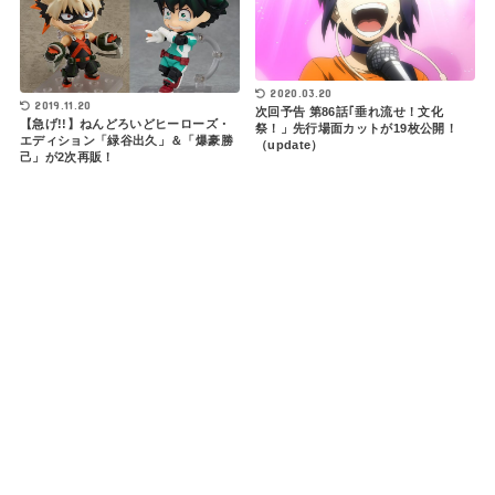
2020.03.20
2019.11.20
次回予告 第86話｢垂れ流せ！文化
【急げ!!】ねんどろいどヒーローズ・
祭！」先行場面カットが19枚公開！
エディション「緑谷出久」＆「爆豪勝
（update）
己」が2次再販！