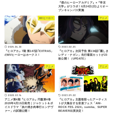
『僕のヒーローアカデミア』×『帝京
大学』がコラボ！6月24日(日)よりオー
プンキャンパス実施
MVヒーロー
アニメ
2023.02.25
2024.06.30
『ヒロアカ』次回予告 第134話｢麗しき
『ヒロアカ』7期 第147話｢EXTRAS」
レディ・ナガン」先行場面カットが23
のMVヒーローはホークス！
枚公開！（UPDATE）
アニメ
アニメ
2020.03.16
2023.09.22
アニメ第4期『ヒロアカ』円盤第4巻
『ヒロアカ』主題歌彩ったアーティス
2020年4月15日発売｜ジャケット＆ボ
トが大集合する音楽フェス「ANI-
イスドラマ「炎の焼き肉奉行エンデヴ
ROCK FES. 2024」sumika、SUPER
ァー」の試聴公開！
BEAVER出演決定！