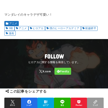
マンダレイのキャラデザ可愛い！
アニメ
3期
アニメ
ヒロアカ
僕のヒーローアカデミア
堀越耕平
漫画
FOLLOW
この記事をシェアする
ポスト
シェア
はてブ
送る
Pocket
リンク