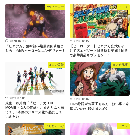
MVヒーロー
アニメ
2020.04.05
2018.12.15
『ヒロアカ』第88話(4期最終回)｢始ま
【ヒーローデー】ヒロアカ公式サイト
りの」のMVヒーローはエンデヴァー！
にて名エピソード総選挙を実施！抽選
で豪華賞品をプレゼント！
2人の英雄
まとめ記事
2019.07.05
2018.12.15
東宝・市川南「『ヒロアカ THE
EDの歌詞がお茶子ちゃんっぽい事に今
MOVIE ～2人の英雄～』をきちんと当
気づいたw【5chまとめ】
てて、6本目のシリーズ化作品にして
いきたい」
ねんどろいど
アニメ