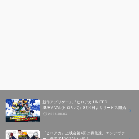
新作アプリゲーム『ヒロアカ UNITED
SURVIVAL(ヒロサバ)』8月6日よりサービス開始
2026.08.03
『ヒロアカ』上映会第4回は轟焦凍、エンデヴァ
ー、荼毘で10/17(土)上映！