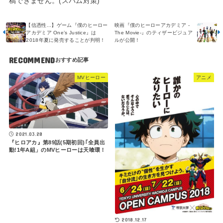
稿できません。(スパム対策)
【信憑性...】ゲーム『僕のヒーロー
映画『僕のヒーローアカデミア -
アカデミア One’s Justice』は
The Movie-』のティザービジュア
2018年夏に発売することが判明！
ルが公開！
RECOMMEND
MVヒーロー
アニメ
2021.03.28
『ヒロアカ』第89話(5期初回)｢全員出
動!1年A組」のMVヒーローは天喰環！
2018.12.17