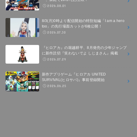
2026.08.01
8/3(月)0時より配信開始の特別短編「I am a hero
too」の先行場面カットが6枚公開！
2026.07.30
『ヒロアカ』の堀越耕平、8月発売の少年ジャンプ
に新作読切『笑わないでよ しじまさん』掲載
2026.07.29
新作アプリゲーム『ヒロアカ UNITED
SURVIVAL(ヒロサバ)』事前登録開始
2026.06.25