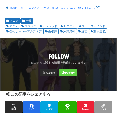
僕のヒーローアカデミア_アニメ公式(@heroaca_anime)さん | Twitter
アニメ
声優
アニメ
ウワバミ
ガンヘッド
ヒロアカ
フォースカインド
僕のヒーローアカデミア
山根舞
沖野晃司
漫画
藤原貴弘
FOLLOW
この記事をシェアする
ポスト
シェア
はてブ
送る
Pocket
リンク