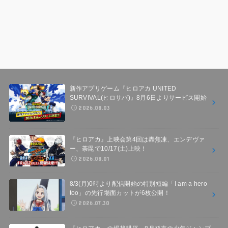
新作アプリゲーム『ヒロアカ UNITED
SURVIVAL(ヒロサバ)』8月6日よりサービス開始
2026.08.03
『ヒロアカ』上映会第4回は轟焦凍、エンデヴァ
ー、荼毘で10/17(土)上映！
2026.08.01
8/3(月)0時より配信開始の特別短編「I am a hero
too」の先行場面カットが6枚公開！
2026.07.30