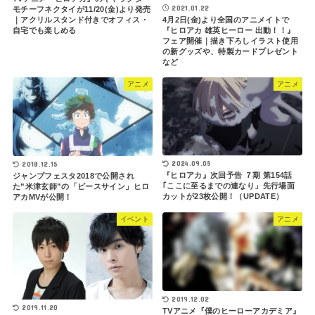
2021.01.22
モチーフネクタイが11/20(金)より発売
4月2日(金)より全国のアニメイトで
｜アクリルスタンド付きでオフィス・
『ヒロアカ 雄英ヒーロー 出動！！』
自宅でも楽しめる
フェア開催｜描き下ろしイラスト使用
の新グッズや、特製カードプレゼント
など
アニメ
アニメ
2024.09.05
2018.12.15
『ヒロアカ』次回予告 ７期 第154話
ジャンプフェスタ2018で公開され
｢ここに至るまでの連なり」先行場面
た”米津玄師”の「ピースサイン」ヒロ
カットが23枚公開！（UPDATE）
アカMVが公開！
イベント
アニメ
2019.12.02
2019.11.20
TVアニメ『僕のヒーローアカデミア』