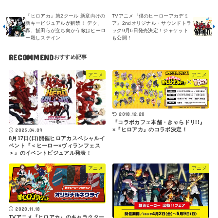
『ヒロアカ』第2クール 新章向けの
TVアニメ『僕のヒーローアカデミ
新キービジュアルが解禁！ デク、
ア』2ndオリジナル・サウンドトラ
轟、飯田らが立ち向かう敵はヒーロ
ック9月6日発売決定！ジャケット
ー殺しステイン
も公開！
RECOMMEND
アニメ
アニメ
2018.12.20
『コラボカフェ本舗・きゃらドリ!!』
×『ヒロアカ』のコラボ決定！
2025.04.09
8月17日(日)開催ヒロアカスペシャルイ
ベント『＜ヒーロー×ヴィランフェス
＞』のイベントビジュアル発表！
アニメ
アニメ
2020.11.18
TVアニメ『ヒロアカ』のキャラクター