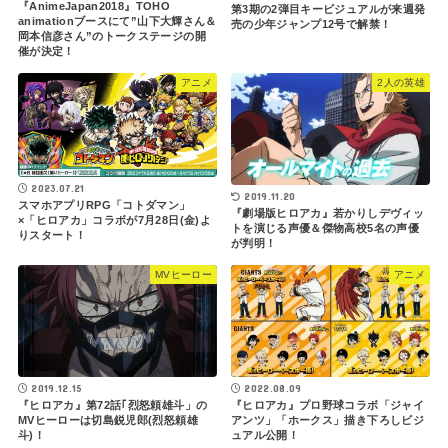
『AnimeJapan2018』TOHO
第3期の2弾目キービジュアルが来週発
animationブースにて”山下大輝さん＆
売の少年ジャンプ12号で解禁！
岡本信彦さん”のトークステージの開
催が決定！
アニメ
2人の英雄
2023.07.21
2019.11.20
スマホアプリRPG「コトダマン」
『劇場版ヒロアカ』若かりしデヴィッ
×「ヒロアカ」コラボが7月28日(金)よ
トを演じる声優＆傑物高校5名の声優
りスタート！
が判明！
MVヒーロー
アニメ
2022.08.09
2019.12.15
『ヒロアカ』プロ野球コラボ「ジャイ
『ヒロアカ』第72話｢烈怒頼雄斗」の
アンツ」「ホークス」描き下ろしビジ
MVヒーローは切島鋭児郎(烈怒頼雄
ュアル公開！
斗)！