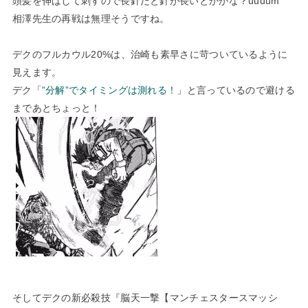
頭髪を伸ばして刺すので長針だと針が長いとかかな？uuuum
相澤先生の再戦は無理そうですね。
デクのフルカウル20%は、治崎も素早さに苛ついているように
見えます。
デク「
”分解”でタイミングは測れる！
」と言っているので避ける
まであとちょっと！
そしてデクの新必殺技『脳天一撃【マンチェスタースマッシ