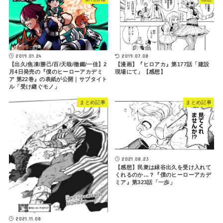
2019.07.08
2019.01.24
【漫画】『ヒロアカ』第177話「建設
【出久/焦凍/勝己/百/天哉/徹鐵/一佳】2
現場にて」【感想】
月4日発売の『僕のヒーローアカデミ
ア 第22巻』の表紙が公開｜サブタイト
ル「受け継ぐモノ」
まとめ記事
まとめ記事
2021.08.23
【感想】民衆は緑谷出久を受け入れて
くれるのか…？『僕のヒーローアカデ
ミア』第323話「一歩」
2021.11.08