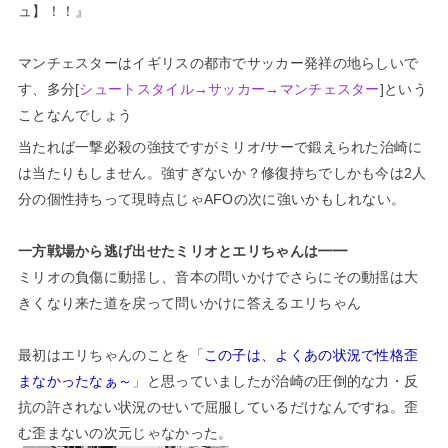
ュ】！！』
マンチェスターはイギリスの都市でサッカー発祥の地らしいで
す、多分[
シュートスタイル→サッカー→マンチェスター
]という
ことなんでしょう
当たれば一撃必殺の強技ですがミリオ/サーで鍛えられた治崎に
は当たりもしません。強すぎないか？修復持ちでしかも今は2人
分の個性持ちって現時点じゃAFOの次に強いかもしれない。
一方戦場から逃げ出せたミリオとエリちゃんは━━
ミリオの負傷に動揺し、音本の問いかけでさらにその動揺は大
きくなり来た道を戻って問いかけに答えるエリちゃん
最初はエリちゃんのことを「
この子は、よくあの状況で性格歪
まなかったなぁ～
」と思っていましたが治崎の圧倒的な力・反
抗の許されない状況のせいで屈服しているだけなんですね。歪
む歪まないの次元じゃなかった。