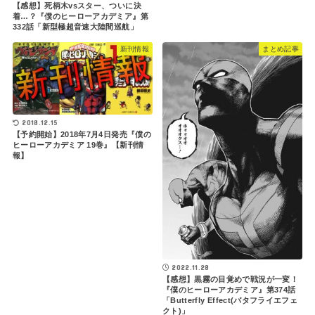
【感想】死柄木vsスター、ついに決
着…？『僕のヒーローアカデミア』第
332話「新型極超音速大陸間巡航」
新刊情報
まとめ記事
2018.12.15
【予約開始】2018年7月4日発売『僕の
ヒーローアカデミア 19巻』【新刊情
報】
2022.11.28
【感想】黒霧の目覚めで戦況が一変！
『僕のヒーローアカデミア』第374話
「Butterfly Effect(バタフライエフェ
クト)」