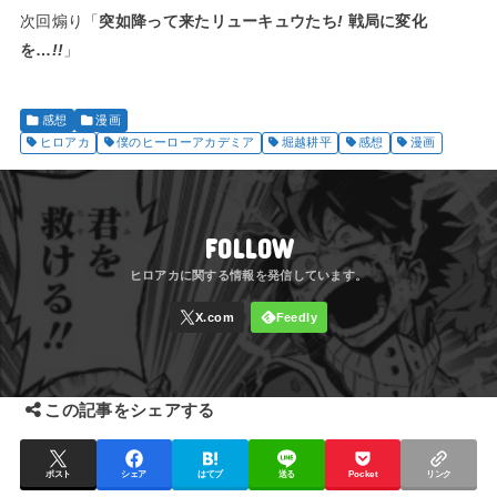
次回煽り「
突如降って来たリューキュウたち
!
戦局に変化
を…
!!
」
感想
漫画
ヒロアカ
僕のヒーローアカデミア
堀越耕平
感想
漫画
FOLLOW
この記事をシェアする
ポスト
シェア
はてブ
送る
Pocket
リンク