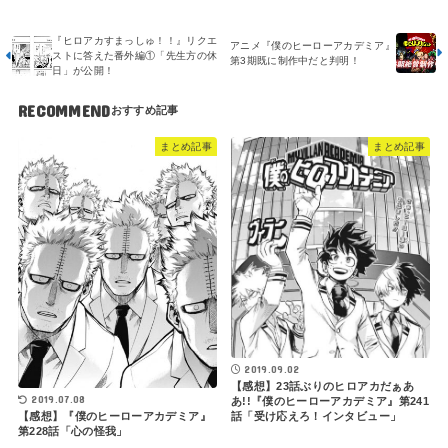
『ヒロアカすまっしゅ！！』リクエ
アニメ『僕のヒーローアカデミア』
ストに答えた番外編①「先生方の休
第3期既に制作中だと判明！
日」が公開！
RECOMMEND
まとめ記事
まとめ記事
2019.09.02
【感想】23話ぶりのヒロアカだぁあ
2019.07.08
あ!!『僕のヒーローアカデミア』第241
話「受け応えろ！インタビュー」
【感想】『僕のヒーローアカデミア』
第228話「心の怪我」