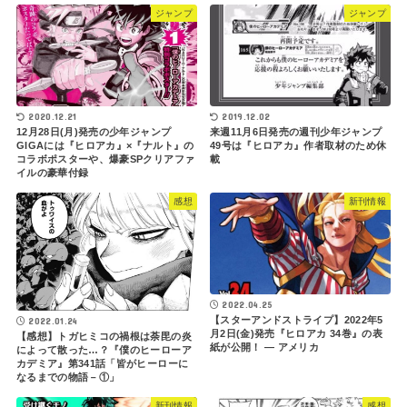
ジャンプ
ジャンプ
2020.12.21
2019.12.02
12月28日(月)発売の少年ジャンプ
来週11月6日発売の週刊少年ジャンプ
GIGAには『ヒロアカ』×『ナルト』の
49号は『ヒロアカ』作者取材のため休
コラボポスターや、爆豪SPクリアファ
載
イルの豪華付録
感想
新刊情報
2022.04.25
【スターアンドストライプ】2022年5
2022.01.24
月2日(金)発売『ヒロアカ 34巻』の表
【感想】トガヒミコの禍根は荼毘の炎
紙が公開！ ― アメリカ
によって散った…？『僕のヒーローア
カデミア』第341話「皆がヒーローに
なるまでの物語－①」
新刊情報
感想