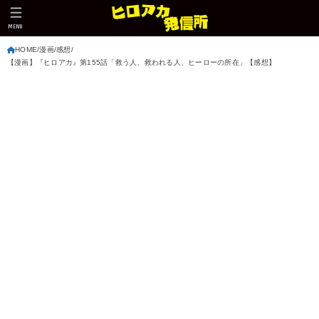
MENU
HOME
漫画
感想
【漫画】『ヒロアカ』第155話「救う人、救われる人、ヒーローの所在」【感想】