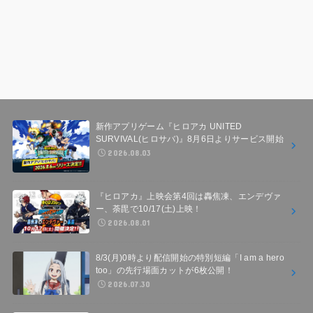
新作アプリゲーム『ヒロアカ UNITED
SURVIVAL(ヒロサバ)』8月6日よりサービス開始
2026.08.03
『ヒロアカ』上映会第4回は轟焦凍、エンデヴァ
ー、荼毘で10/17(土)上映！
2026.08.01
8/3(月)0時より配信開始の特別短編「I am a hero
too」の先行場面カットが6枚公開！
2026.07.30