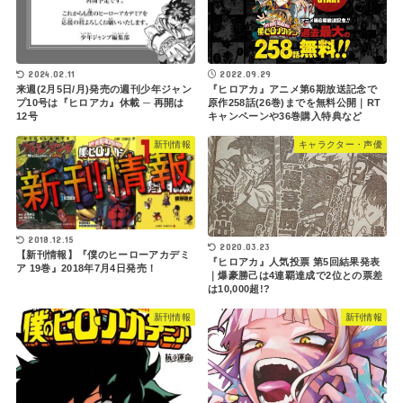
2024.02.11
2022.09.29
来週(2月5日/月)発売の週刊少年ジャン
『ヒロアカ』アニメ第6期放送記念で
プ10号は『ヒロアカ』休載 ─ 再開は
原作258話(26巻)までを無料公開｜RT
12号
キャンペーンや36巻購入特典など
新刊情報
キャラクター・声優
2018.12.15
2020.03.23
【新刊情報】『僕のヒーローアカデミ
『ヒロアカ』人気投票 第5回結果発表
ア 19巻』2018年7月4日発売！
｜爆豪勝己は4連覇達成で2位との票差
は10,000超!?
新刊情報
新刊情報