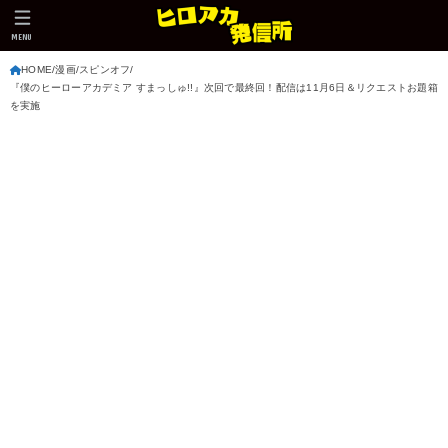
MENU
HOME
漫画
スピンオフ
『僕のヒーローアカデミア すまっしゅ!!』次回で最終回！配信は11月6日＆リクエストお題箱
を実施