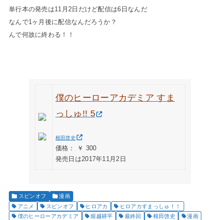
単行本の発売は11月2日だけど配信は6日なんだ
なんで1ヶ月後に配信なんだろうか？
んで何故に終わる！！
僕のヒーローアカデミア すま
っしゅ!! 5
根田啓史
価格： ￥ 300
発売日は2017年11月2日
スピンオフ
漫画
アニメ
スピンオフ
ヒロアカ
ヒロアカすまっしゅ！！
僕のヒーローアカデミア
堀越耕平
最終回
根田啓史
漫画