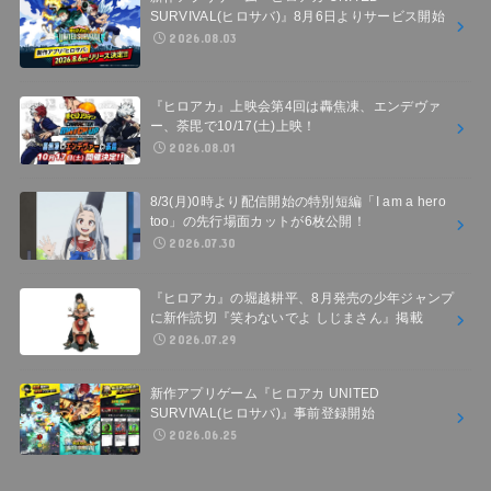
SURVIVAL(ヒロサバ)』8月6日よりサービス開始
2026.08.03
『ヒロアカ』上映会第4回は轟焦凍、エンデヴァ
ー、荼毘で10/17(土)上映！
2026.08.01
8/3(月)0時より配信開始の特別短編「I am a hero
too」の先行場面カットが6枚公開！
2026.07.30
『ヒロアカ』の堀越耕平、8月発売の少年ジャンプ
に新作読切『笑わないでよ しじまさん』掲載
2026.07.29
新作アプリゲーム『ヒロアカ UNITED
SURVIVAL(ヒロサバ)』事前登録開始
2026.06.25