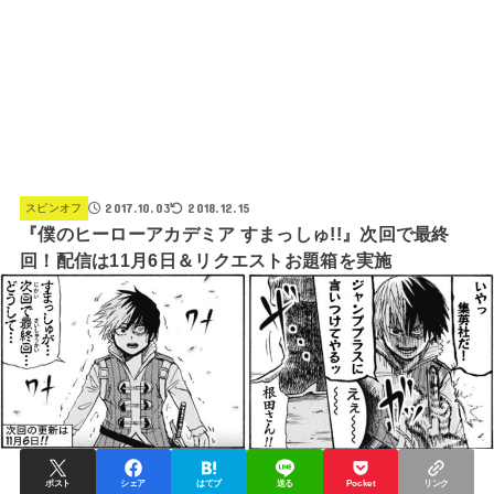
2017.10.03
2018.12.15
スピンオフ
『僕のヒーローアカデミア すまっしゅ!!』次回で最終
回！配信は11月6日＆リクエストお題箱を実施
ポスト
シェア
はてブ
送る
Pocket
リンク