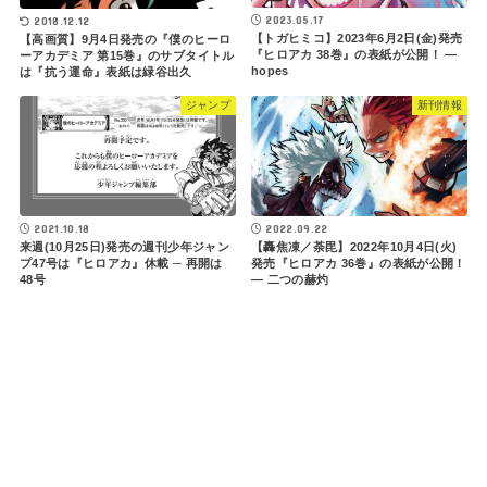
2023.05.17
2018.12.12
【トガヒミコ】2023年6月2日(金)発売
【高画質】9月4日発売の『僕のヒーロ
『ヒロアカ 38巻』の表紙が公開！ ―
ーアカデミア 第15巻』のサブタイトル
hopes
は『抗う運命』表紙は緑谷出久
ジャンプ
新刊情報
2021.10.18
2022.09.22
来週(10月25日)発売の週刊少年ジャン
【轟焦凍／荼毘】2022年10月4日(火)
プ47号は『ヒロアカ』休載 ─ 再開は
発売『ヒロアカ 36巻』の表紙が公開！
48号
― 二つの赫灼