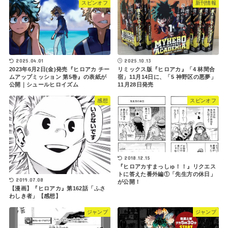
スピンオフ
新刊情報
2025.04.01
2025.10.13
2023年6月2日(金)発売『ヒロアカ チー
リミックス版『ヒロアカ』「4 林間合
ムアップミッション 第5巻』の表紙が
宿」11月14日に、「5 神野区の悪夢」
公開｜シュールヒロイズム
11月28日発売
感想
スピンオフ
2018.12.15
『ヒロアカすまっしゅ！！』リクエス
トに答えた番外編①「先生方の休日」
2019.07.08
が公開！
【漫画】『ヒロアカ』第162話「ふさ
わしき者」【感想】
ジャンプ
ジャンプ